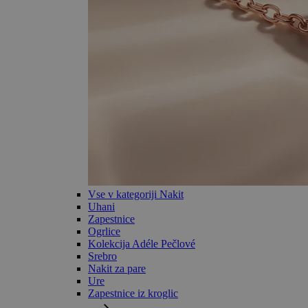
Vse v kategoriji Nakit
Uhani
Zapestnice
Ogrlice
Kolekcija Adéle Pečlové
Srebro
Nakit za pare
Ure
Zapestnice iz kroglic