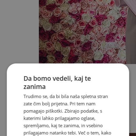
Vse v kategoriji Dodatki
Ure
Da bomo vedeli, kaj te
Kovčki
Kape s šiltom
zanima
Kape in šali
Obeski
Trudimo se, da bi bila naša spletna stran
Pasovi
zate čim bolj prijetna. Pri tem nam
Kozmetične torbice
pomagajo piškotki. Zbirajo podatke, s
Izdelki RE:VUCH
katerimi lahko prilagajamo oglase,
Limited
spremljamo, kaj te zanima, in vsebino
Nazaj
prilagajamo natanko tebi. Več o tem, kako