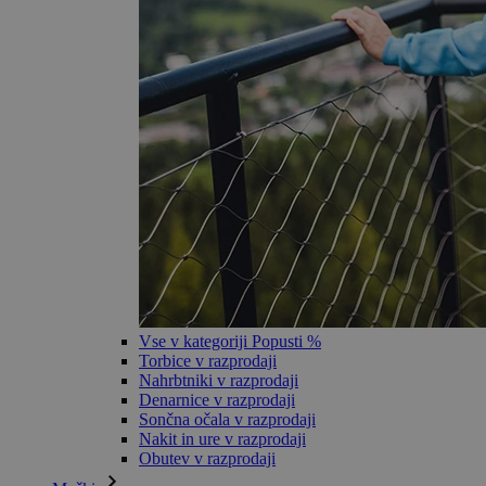
Vse v kategoriji Popusti %
Torbice v razprodaji
Nahrbtniki v razprodaji
Denarnice v razprodaji
Sončna očala v razprodaji
Nakit in ure v razprodaji
Obutev v razprodaji