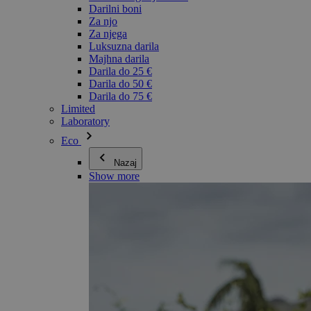
Darilni boni
Za njo
Za njega
Luksuzna darila
Majhna darila
Darila do 25 €
Darila do 50 €
Darila do 75 €
Limited
Laboratory
Eco
Nazaj
Show more