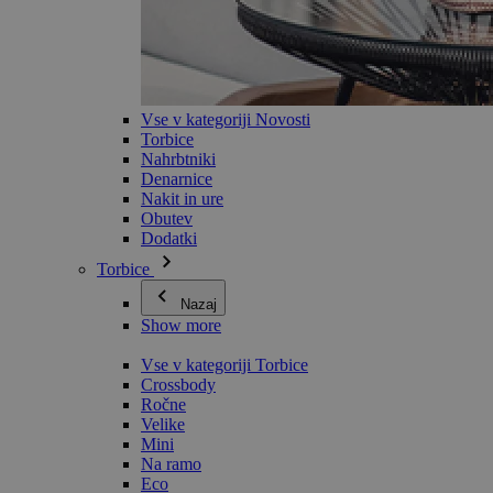
Vse v kategoriji Novosti
Torbice
Nahrbtniki
Denarnice
Nakit in ure
Obutev
Dodatki
Torbice
Nazaj
Show more
Vse v kategoriji Torbice
Crossbody
Ročne
Velike
Mini
Na ramo
Eco