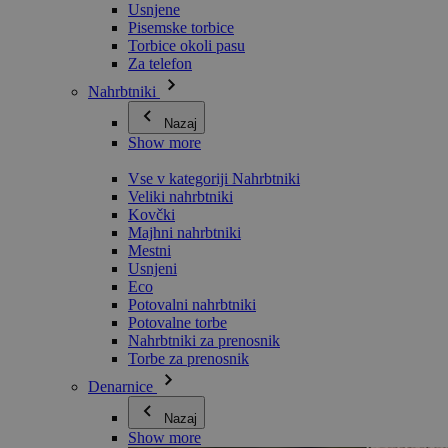
Usnjene
Pisemske torbice
Torbice okoli pasu
Za telefon
Nahrbtniki
Nazaj
Show more
Vse v kategoriji Nahrbtniki
Veliki nahrbtniki
Kovčki
Majhni nahrbtniki
Mestni
Usnjeni
Eco
Potovalni nahrbtniki
Potovalne torbe
Nahrbtniki za prenosnik
Torbe za prenosnik
Denarnice
Nazaj
Show more