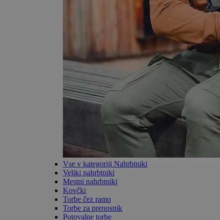
Vse v kategoriji Nahrbtniki
Veliki nahrbtniki
Mestni nahrbtniki
Kovčki
Torbe čez ramo
Torbe za prenosnik
Potovalne torbe