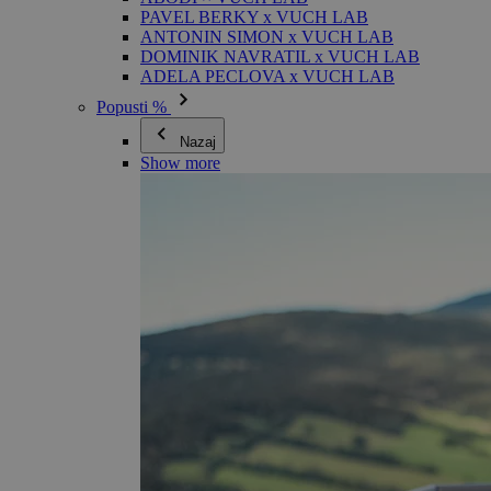
PAVEL BERKY x VUCH LAB
ANTONIN SIMON x VUCH LAB
DOMINIK NAVRATIL x VUCH LAB
ADELA PECLOVA x VUCH LAB
Popusti %
Nazaj
Show more