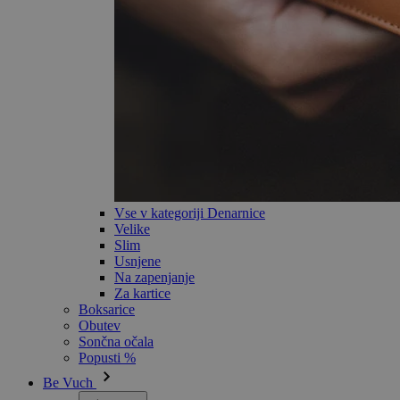
Vse v kategoriji Denarnice
Velike
Slim
Usnjene
Na zapenjanje
Za kartice
Boksarice
Obutev
Sončna očala
Popusti %
Be Vuch