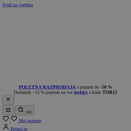
Pojdi na vsebino
POLETNA RAZPRODAJA
s popusti do
-50 %
Dodatnih −15 % popusta na vse
torbice
s kodo
TOR15
Išči
Meni
Moj seznam
Prijavi se