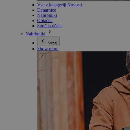
Vse v kategoriji Novosti
Denarnice
Nahrbtniki
Oblačila
Sončna očala
Nahrbtniki
Nazaj
Show more