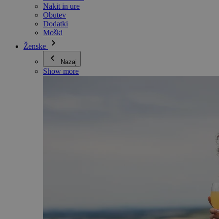
Nakit in ure
Obutev
Dodatki
Moški
Ženske
Nazaj
Show more