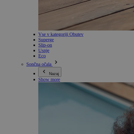
Vse v kategoriji Obutev
Superge
Slip-on
Usnje
Eco
Sončna očala
Nazaj
Show more