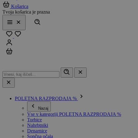
Košarica
Tvoja košarica je prazna
Išči
Meni
Zapri
Priljubljeno
Prijavi se
Košarica
POLETNA RAZPRODAJA %
Nazaj
Vse v kategoriji POLETNA RAZPRODAJA %
Torbice
Nahrbtniki
Denarnice
Sončna očala