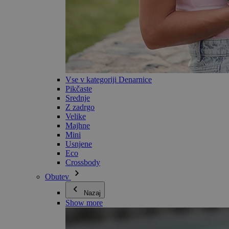
Vse v kategoriji Denarnice
Pikčaste
Srednje
Z zadrgo
Velike
Majhne
Mini
Usnjene
Eco
Crossbody
Obutev
Nazaj
Show more