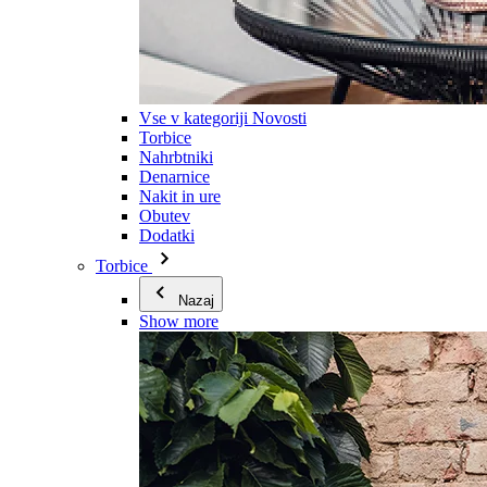
Vse v kategoriji Novosti
Torbice
Nahrbtniki
Denarnice
Nakit in ure
Obutev
Dodatki
Torbice
Nazaj
Show more