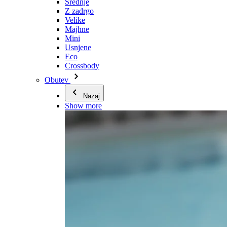
Srednje
Z zadrgo
Velike
Majhne
Mini
Usnjene
Eco
Crossbody
Obutev
Nazaj
Show more