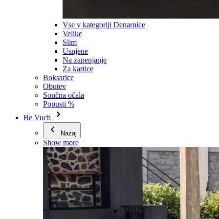
Vse v kategoriji Denarnice
Velike
Slim
Usnjene
Na zapenjanje
Za kartice
Boksarice
Obutev
Sončna očala
Popusti %
Be Vuch
Nazaj
Show more