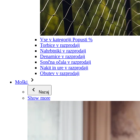
Vse v kategoriji Popusti %
Torbice v razprodaji
Nahrbtniki v razprodaji
Denarnice v razprodaji
Sončna očala v razprodaji
Nakit in ure v razprodaji
Obutev v razprodaji
Moški
Nazaj
Show more