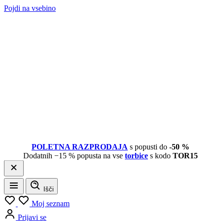
Pojdi na vsebino
POLETNA RAZPRODAJA
s popusti do
-50 %
Dodatnih −15 % popusta na vse
torbice
s kodo
TOR15
Išči
Meni
Moj seznam
Prijavi se