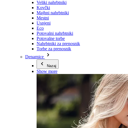
Veliki nahrbtniki
Kovčki
Majhni nahrbtniki
Mestni
Usnjeni
Eco
Potovalni nahrbtniki
Potovalne torbe
Nahrbtniki za prenosnik
Torbe za prenosnik
Denarnice
Nazaj
Show more