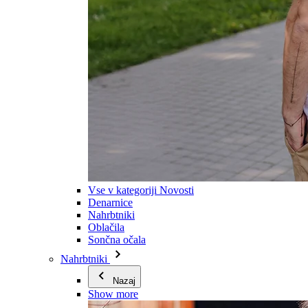
Vse v kategoriji Novosti
Denarnice
Nahrbtniki
Oblačila
Sončna očala
Nahrbtniki
Nazaj
Show more