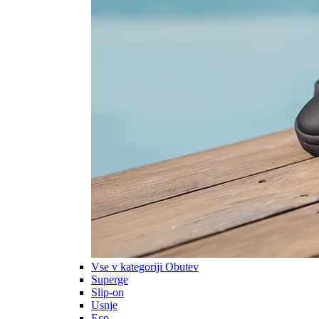
Vse v kategoriji Obutev
Superge
Slip-on
Usnje
Eco