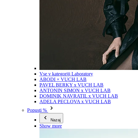
Vse v kategoriji Laboratory
ABODI × VUCH LAB
PAVEL BERKY x VUCH LAB
ANTONIN SIMON x VUCH LAB
DOMINIK NAVRATIL x VUCH LAB
ADELA PECLOVA x VUCH LAB
Popusti %
Nazaj
Show more