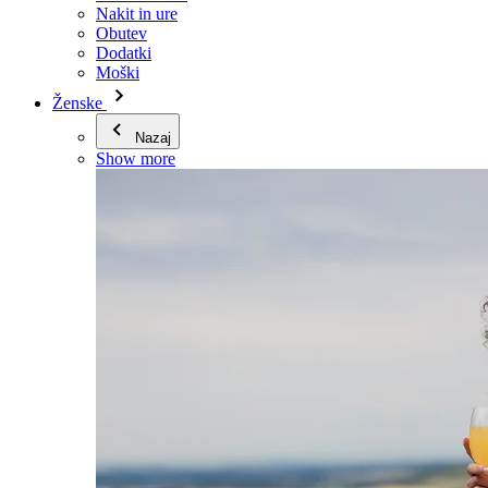
Nakit in ure
Obutev
Dodatki
Moški
Ženske
Nazaj
Show more