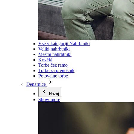
Vse v kategoriji Nahrbtniki
Veliki nahrbtniki
Mestni nahrbtniki
Kovčki
Torbe čez ramo
Torbe za prenosnik
Potovalne torbe
Denarnice
Nazaj
Show more