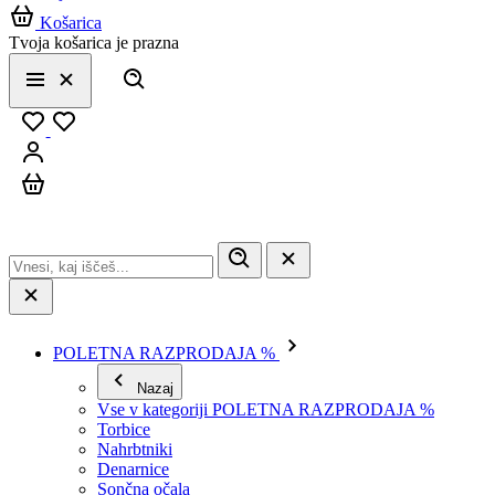
Košarica
Tvoja košarica je prazna
Išči
Meni
Zapri
Priljubljeno
Prijavi se
Košarica
POLETNA RAZPRODAJA %
Nazaj
Vse v kategoriji POLETNA RAZPRODAJA %
Torbice
Nahrbtniki
Denarnice
Sončna očala