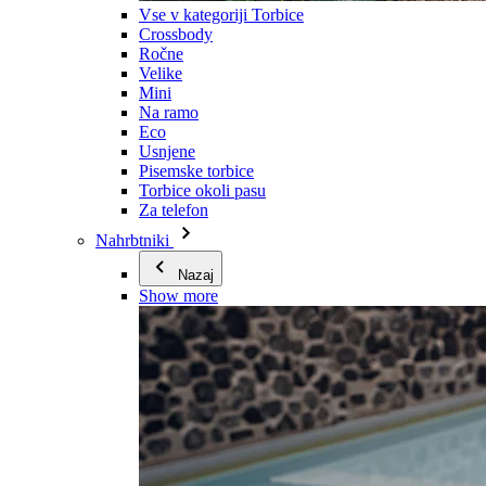
Vse v kategoriji Torbice
Crossbody
Ročne
Velike
Mini
Na ramo
Eco
Usnjene
Pisemske torbice
Torbice okoli pasu
Za telefon
Nahrbtniki
Nazaj
Show more