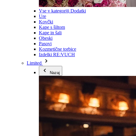
Vse v kategoriji Dodatki
Ure
Kovčki
Kape s šiltom
Kape in šali
Obeski
Pasovi
Kozmetične torbice
Izdelki RE:VUCH
Limited
Nazaj