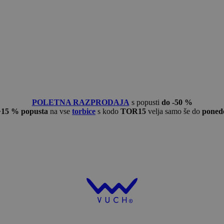
POLETNA RAZPRODAJA
s popusti
do -50 %
−15 % popusta
na vse
torbice
s kodo
TOR15
velja samo še do
ponede