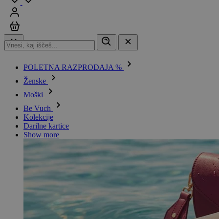
Prijavi se
Košarica
POLETNA RAZPRODAJA %
Ženske
Moški
Be Vuch
Kolekcije
Darilne kartice
Show more