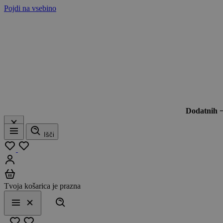
Pojdi na vsebino
Dodatnih 
Išči
Meni
Moj seznam
Prijavi se
Košarica
Tvoja košarica je prazna
Išči
Meni
Zapri
Priljubljeno