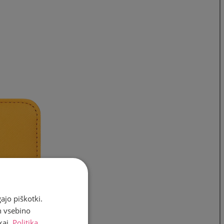
ajo piškotki.
n vsebino
kaj.
Politika