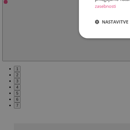
zasebnosti
NASTAVITVE
1
2
3
4
5
6
7