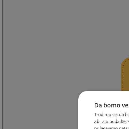
Da bomo ved
Trudimo se, da bi
Zbirajo podatke, 
prilagajamo natan