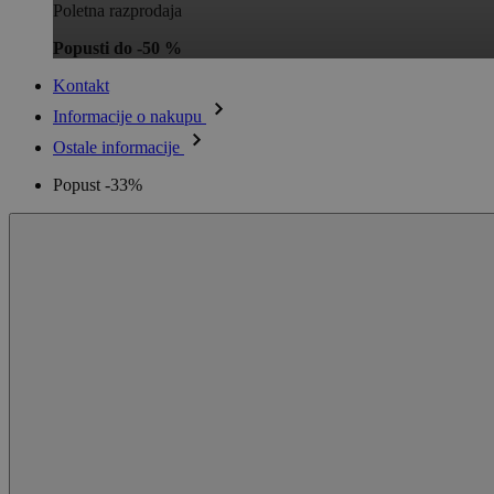
Poletna razprodaja
Popusti do -50 %
Kontakt
Informacije o nakupu
Ostale informacije
Popust -33%