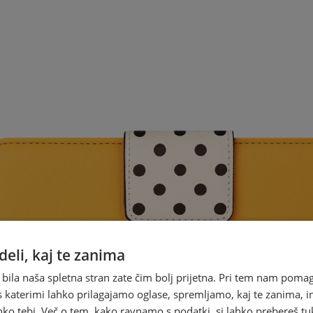
eli, kaj te zanima
 bila naša spletna stran zate čim bolj prijetna. Pri tem nam pomag
s katerimi lahko prilagajamo oglase, spremljamo, kaj te zanima, i
ko tebi. Več o tem, kako ravnamo s podatki, si lahko prebereš tu