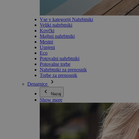
Vse v kategoriji Nahrbtniki
Veliki nahrbtniki
Kovčki
Majhni nahrbtniki
Mestni
Usnjeni
Eco
Potovalni nahrbtniki
Potovalne torbe
Nahrbtniki za prenosnik
Torbe za prenosnik
Denarnice
Nazaj
Show more