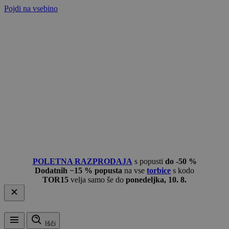
Pojdi na vsebino
POLETNA RAZPRODAJA
s popusti
do -50 %
Dodatnih −15 % popusta
na vse
torbice
s kodo
TOR15
velja samo še do
ponedeljka, 10. 8.
Išči