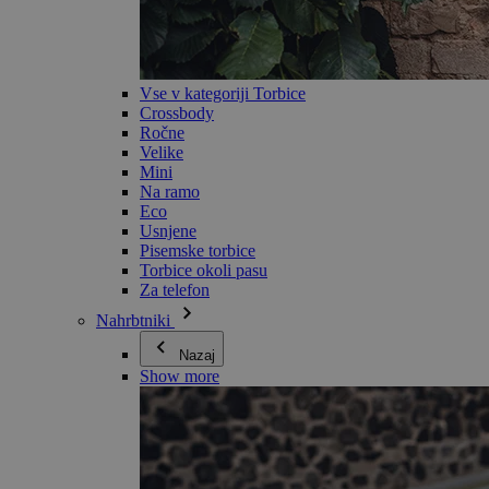
Vse v kategoriji Torbice
Crossbody
Ročne
Velike
Mini
Na ramo
Eco
Usnjene
Pisemske torbice
Torbice okoli pasu
Za telefon
Nahrbtniki
Nazaj
Show more