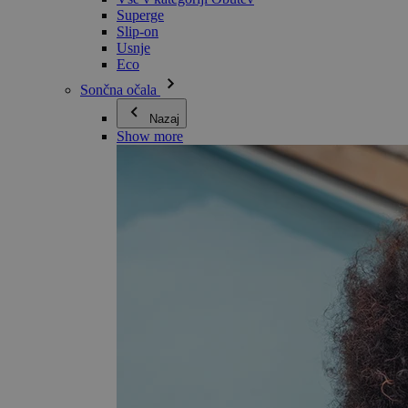
Superge
Slip-on
Usnje
Eco
Sončna očala
Nazaj
Show more