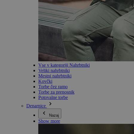
Vse v kategoriji Nahrbtniki
Veliki nahrbtniki
Mestni nahrbtniki
Kovčki
Torbe čez ramo
Torbe za prenosnik
Potovalne torbe
Denarnice
Nazaj
Show more