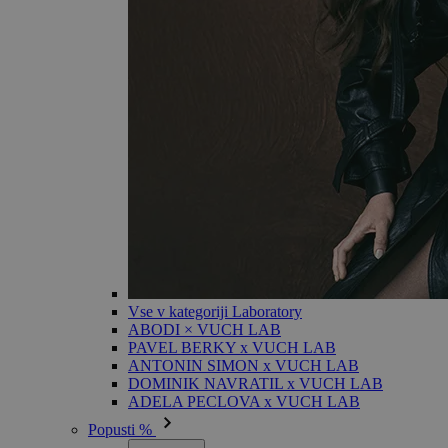
Vse v kategoriji Laboratory
ABODI × VUCH LAB
PAVEL BERKY x VUCH LAB
ANTONIN SIMON x VUCH LAB
DOMINIK NAVRATIL x VUCH LAB
ADELA PECLOVA x VUCH LAB
Popusti %