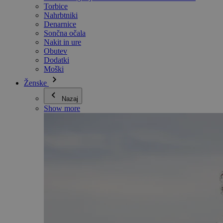
Torbice
Nahrbtniki
Denarnice
Sončna očala
Nakit in ure
Obutev
Dodatki
Moški
Ženske
Nazaj
Show more