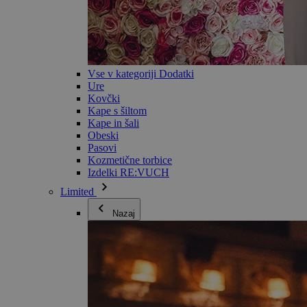
Vse v kategoriji Dodatki
Ure
Kovčki
Kape s šiltom
Kape in šali
Obeski
Pasovi
Kozmetične torbice
Izdelki RE:VUCH
Limited
Nazaj