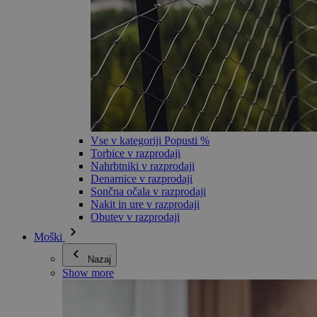
Vse v kategoriji Popusti %
Torbice v razprodaji
Nahrbtniki v razprodaji
Denarnice v razprodaji
Sončna očala v razprodaji
Nakit in ure v razprodaji
Obutev v razprodaji
Moški
Nazaj
Show more