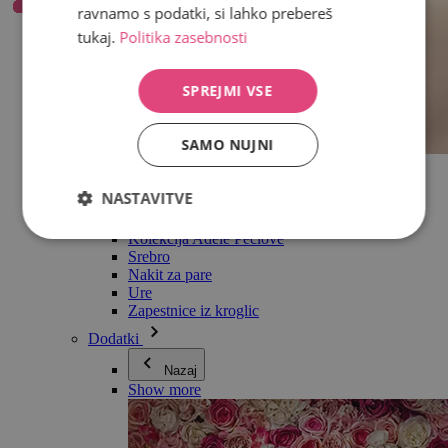
ravnamo s podatki, si lahko prebereš
tukaj.
Politika zasebnosti
SPREJMI VSE
SAMO NUJNI
Vse v kategoriji Nakit
Uhani
NASTAVITVE
Zapestnice
Ogrlice
Kolekcija Adéle Pečlové
Srebro
Nakit za pare
Ure
Zapestnice iz kroglic
Dodatki
Nazaj
Show more