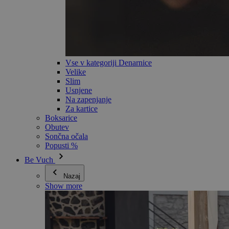
Vse v kategoriji Denarnice
Velike
Slim
Usnjene
Na zapenjanje
Za kartice
Boksarice
Obutev
Sončna očala
Popusti %
Be Vuch
Nazaj
Show more