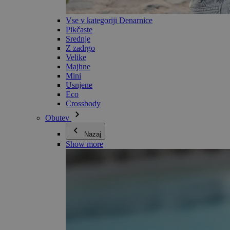
Vse v kategoriji Denarnice
Pikčaste
Srednje
Z zadrgo
Velike
Majhne
Mini
Usnjene
Eco
Crossbody
Obutev
Nazaj
Show more