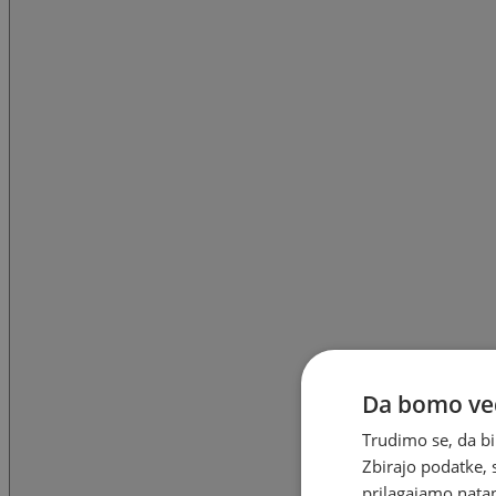
Da bomo ved
Trudimo se, da bi
Zbirajo podatke, 
prilagajamo natan