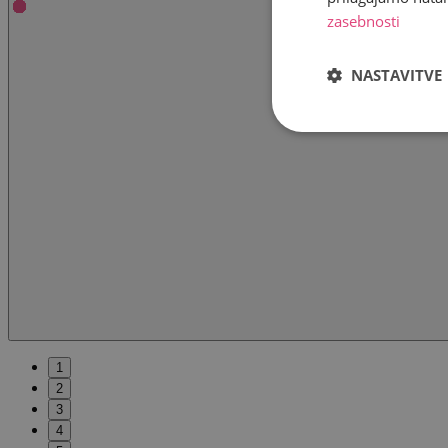
zasebnosti
NASTAVITVE
1
2
3
4