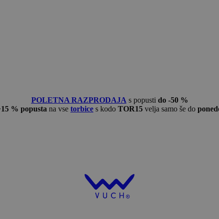
POLETNA RAZPRODAJA
s popusti
do -50 %
−15 % popusta
na vse
torbice
s kodo
TOR15
velja samo še do
ponede