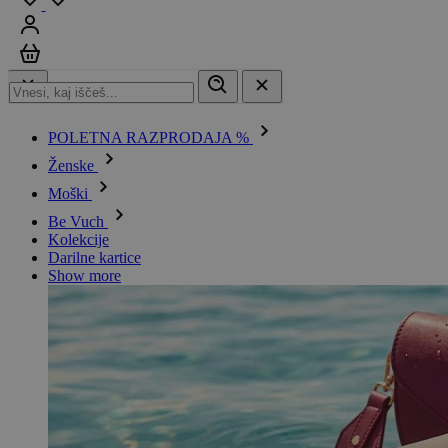
Prijavi se
Košarica
POLETNA RAZPRODAJA %
Ženske
Moški
Be Vuch
Kolekcije
Darilne kartice
Show more