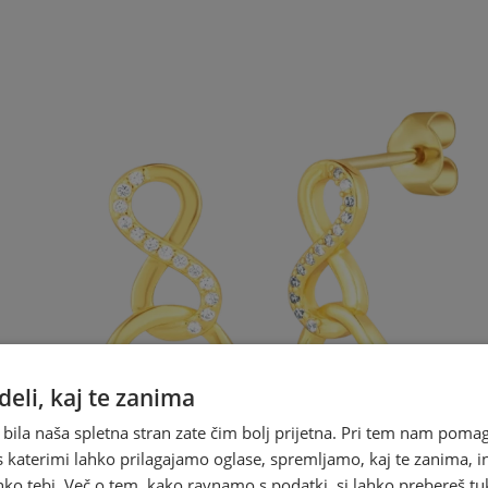
eli, kaj te zanima
 bila naša spletna stran zate čim bolj prijetna. Pri tem nam pomag
s katerimi lahko prilagajamo oglase, spremljamo, kaj te zanima, i
ko tebi. Več o tem, kako ravnamo s podatki, si lahko prebereš tu