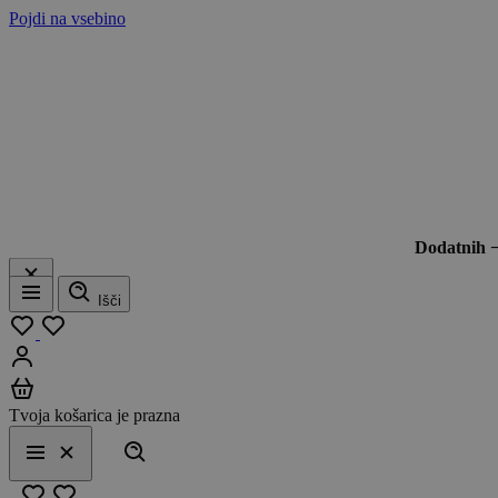
Pojdi na vsebino
Dodatnih 
Išči
Meni
Moj seznam
Prijavi se
Košarica
Tvoja košarica je prazna
Išči
Meni
Zapri
Priljubljeno