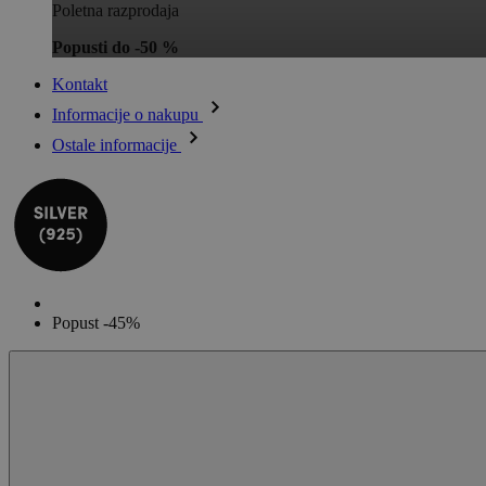
Poletna razprodaja
Popusti do -50 %
Kontakt
Informacije o nakupu
Ostale informacije
Popust -45%