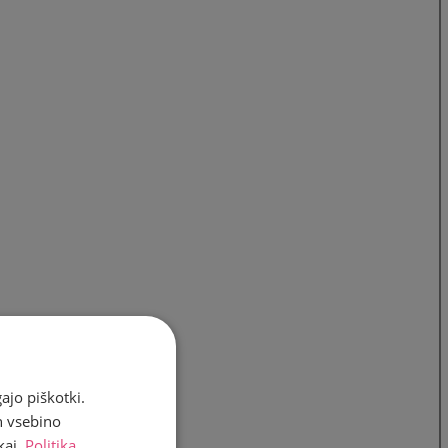
ajo piškotki.
n vsebino
kaj.
Politika