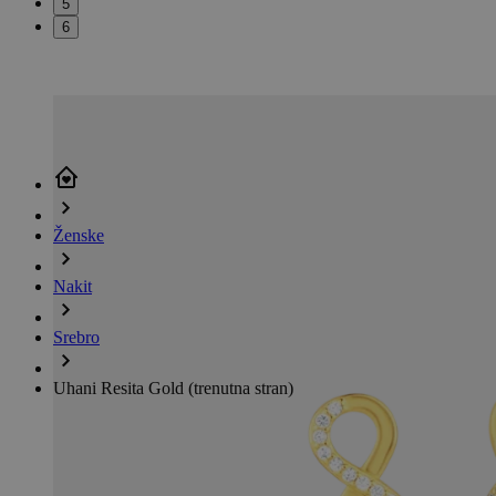
5
6
Ženske
Nakit
Srebro
Uhani Resita Gold
(trenutna stran)