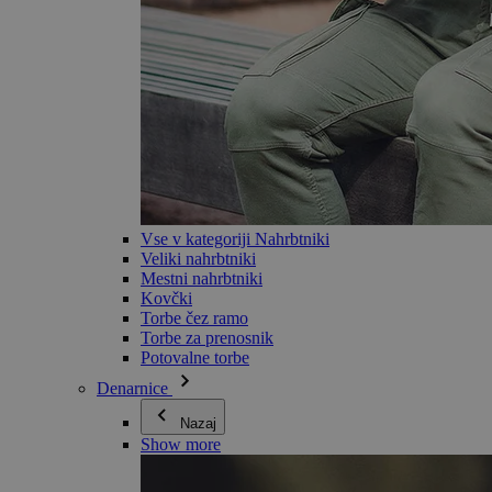
Vse v kategoriji Nahrbtniki
Veliki nahrbtniki
Mestni nahrbtniki
Kovčki
Torbe čez ramo
Torbe za prenosnik
Potovalne torbe
Denarnice
Nazaj
Show more