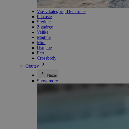
Vse v kategoriji Denarnice
Pikčaste
Srednje
Z zadrgo
Velike
Majhne
Mini
Usnjene
Eco
Crossbody
Obutev
Nazaj
Show more