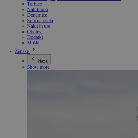
Torbice
Nahrbtniki
Denarnice
Sončna očala
Nakit in ure
Obutev
Dodatki
Moški
Ženske
Nazaj
Show more