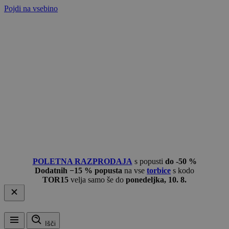
Pojdi na vsebino
POLETNA RAZPRODAJA
s popusti
do -50 %
Dodatnih −15 % popusta
na vse
torbice
s kodo
TOR15
velja samo še do
ponedeljka, 10. 8.
Išči