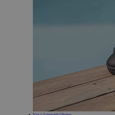
Vse v kategoriji Obutev