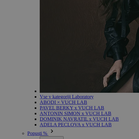
Vse v kategoriji Laboratory
ABODI × VUCH LAB
PAVEL BERKY x VUCH LAB
ANTONIN SIMON x VUCH LAB
DOMINIK NAVRATIL x VUCH LAB
ADELA PECLOVA x VUCH LAB
Popusti %