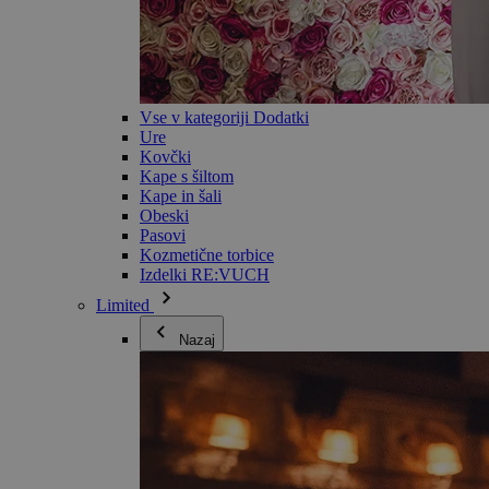
Vse v kategoriji Dodatki
Ure
Kovčki
Kape s šiltom
Kape in šali
Obeski
Pasovi
Kozmetične torbice
Izdelki RE:VUCH
Limited
Nazaj