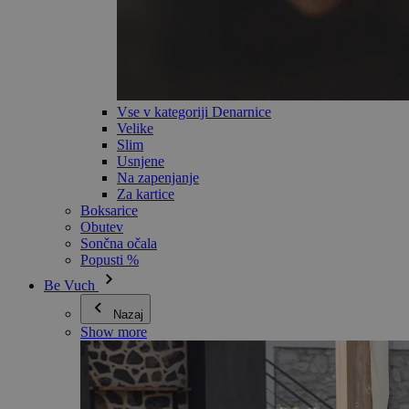
Vse v kategoriji Denarnice
Velike
Slim
Usnjene
Na zapenjanje
Za kartice
Boksarice
Obutev
Sončna očala
Popusti %
Be Vuch
Nazaj
Show more