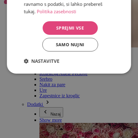
ravnamo s podatki, si lahko prebereš
tukaj.
Politika zasebnosti
SPREJMI VSE
SAMO NUJNI
Vse v kategoriji Nakit
Uhani
NASTAVITVE
Zapestnice
Ogrlice
Kolekcija Adéle Pečlové
Srebro
Nakit za pare
Ure
Zapestnice iz kroglic
Dodatki
Nazaj
Show more