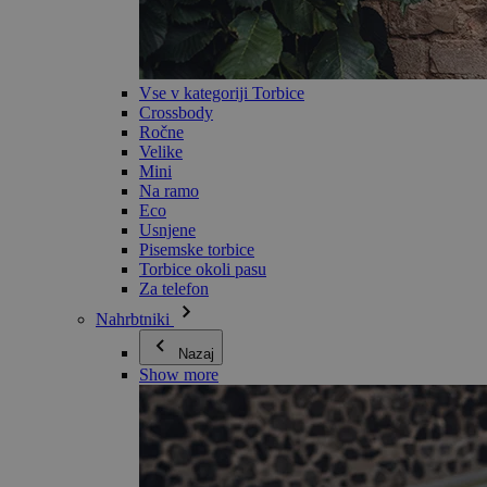
Vse v kategoriji Torbice
Crossbody
Ročne
Velike
Mini
Na ramo
Eco
Usnjene
Pisemske torbice
Torbice okoli pasu
Za telefon
Nahrbtniki
Nazaj
Show more