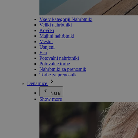
Vse v kategoriji Nahrbtniki
Veliki nahrbtniki
Kovčki
Majhni nahrbtniki
Mestni
Usnjeni
Eco
Potovalni nahrbtniki
Potovalne torbe
Nahrbtniki za prenosnik
Torbe za prenosnik
Denarnice
Nazaj
Show more