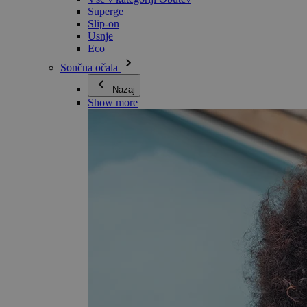
Superge
Slip-on
Usnje
Eco
Sončna očala
Nazaj
Show more