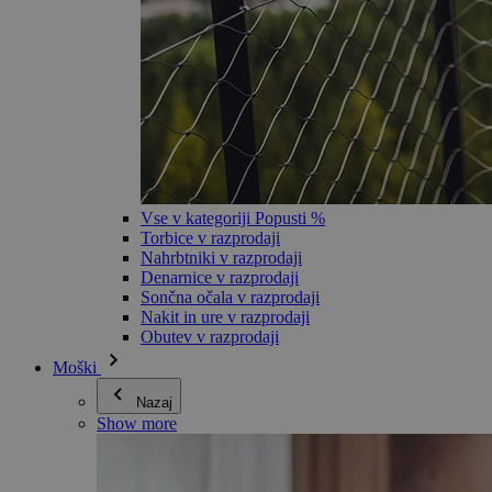
Vse v kategoriji Popusti %
Torbice v razprodaji
Nahrbtniki v razprodaji
Denarnice v razprodaji
Sončna očala v razprodaji
Nakit in ure v razprodaji
Obutev v razprodaji
Moški
Nazaj
Show more