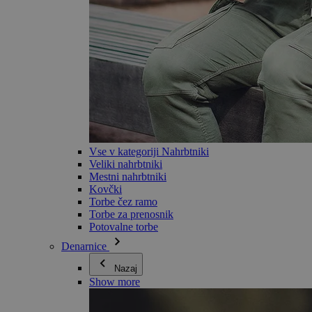
Vse v kategoriji Nahrbtniki
Veliki nahrbtniki
Mestni nahrbtniki
Kovčki
Torbe čez ramo
Torbe za prenosnik
Potovalne torbe
Denarnice
Nazaj
Show more