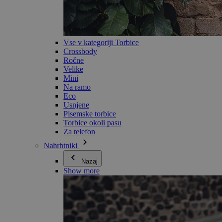
Vse v kategoriji Torbice
Crossbody
Ročne
Velike
Mini
Na ramo
Eco
Usnjene
Pisemske torbice
Torbice okoli pasu
Za telefon
Nahrbtniki
Nazaj
Show more