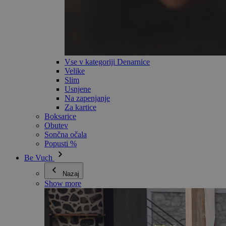
Vse v kategoriji Denarnice
Velike
Slim
Usnjene
Na zapenjanje
Za kartice
Boksarice
Obutev
Sončna očala
Popusti %
Be Vuch
Nazaj
Show more