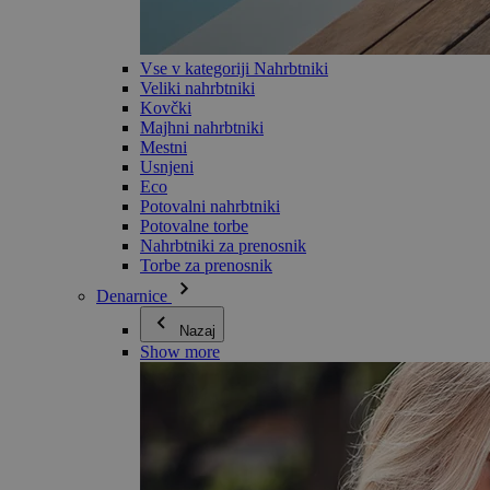
Vse v kategoriji Nahrbtniki
Veliki nahrbtniki
Kovčki
Majhni nahrbtniki
Mestni
Usnjeni
Eco
Potovalni nahrbtniki
Potovalne torbe
Nahrbtniki za prenosnik
Torbe za prenosnik
Denarnice
Nazaj
Show more