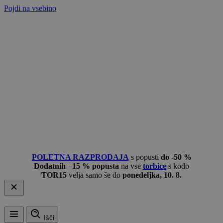
Pojdi na vsebino
POLETNA RAZPRODAJA
s popusti
do -50 %
Dodatnih −15 % popusta
na vse
torbice
s kodo
TOR15
velja samo še do
ponedeljka, 10. 8.
Išči