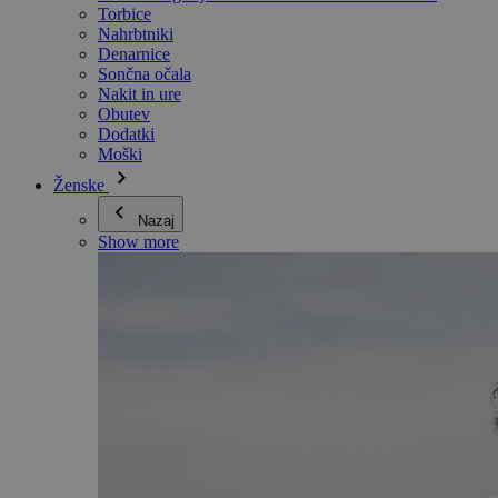
Torbice
Nahrbtniki
Denarnice
Sončna očala
Nakit in ure
Obutev
Dodatki
Moški
Ženske
Nazaj
Show more