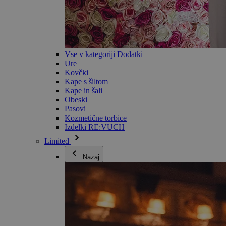
Vse v kategoriji Dodatki
Ure
Kovčki
Kape s šiltom
Kape in šali
Obeski
Pasovi
Kozmetične torbice
Izdelki RE:VUCH
Limited
Nazaj