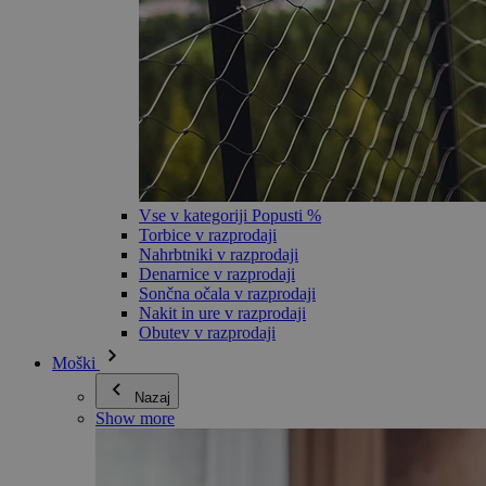
Vse v kategoriji Popusti %
Torbice v razprodaji
Nahrbtniki v razprodaji
Denarnice v razprodaji
Sončna očala v razprodaji
Nakit in ure v razprodaji
Obutev v razprodaji
Moški
Nazaj
Show more