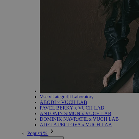
Vse v kategoriji Laboratory
ABODI × VUCH LAB
PAVEL BERKY x VUCH LAB
ANTONIN SIMON x VUCH LAB
DOMINIK NAVRATIL x VUCH LAB
ADELA PECLOVA x VUCH LAB
Popusti %