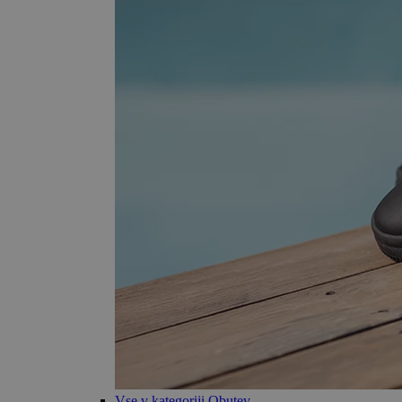
Vse v kategoriji Obutev