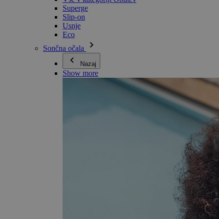
Superge
Slip-on
Usnje
Eco
Sončna očala
Nazaj
Show more