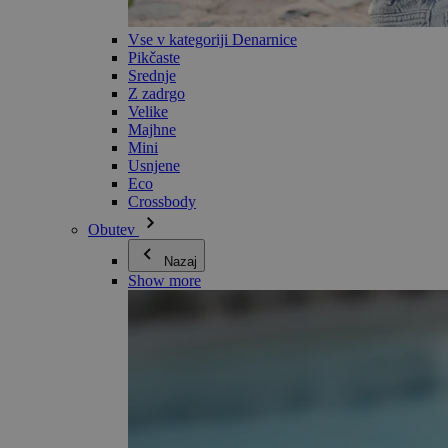
Vse v kategoriji Denarnice
Pikčaste
Srednje
Z zadrgo
Velike
Majhne
Mini
Usnjene
Eco
Crossbody
Obutev
Nazaj
Show more