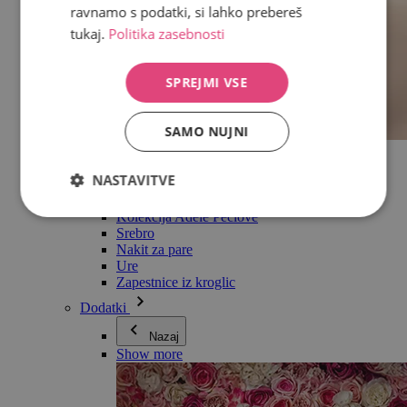
ravnamo s podatki, si lahko prebereš
tukaj.
Politika zasebnosti
SPREJMI VSE
SAMO NUJNI
Vse v kategoriji Nakit
Uhani
NASTAVITVE
Zapestnice
Ogrlice
Kolekcija Adéle Pečlové
Srebro
Nakit za pare
Ure
Zapestnice iz kroglic
Dodatki
Nazaj
Show more