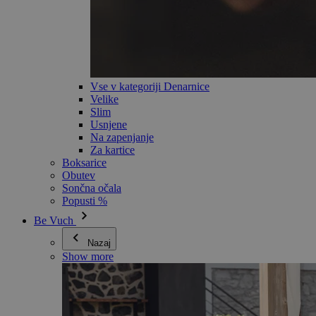
Vse v kategoriji Denarnice
Velike
Slim
Usnjene
Na zapenjanje
Za kartice
Boksarice
Obutev
Sončna očala
Popusti %
Be Vuch
Nazaj
Show more