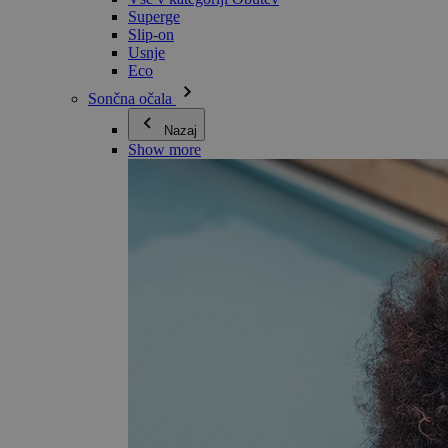
Superge
Slip-on
Usnje
Eco
Sončna očala
Nazaj
Show more