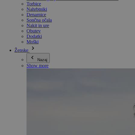
Torbice
Nahrbtniki
Denarnice
Sončna očala
Nakit in ure
Obutev
Dodatki
Moški
Ženske
Nazaj
Show more