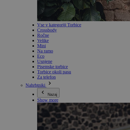
Vse v kategoriji Torbice
Crossbody
Ročne
Velike
Mini
Na ramo
Eco
Usnjene
Pisemske torbice
Torbice okoli pasu
Za telefon
Nahrbtniki
Nazaj
Show more