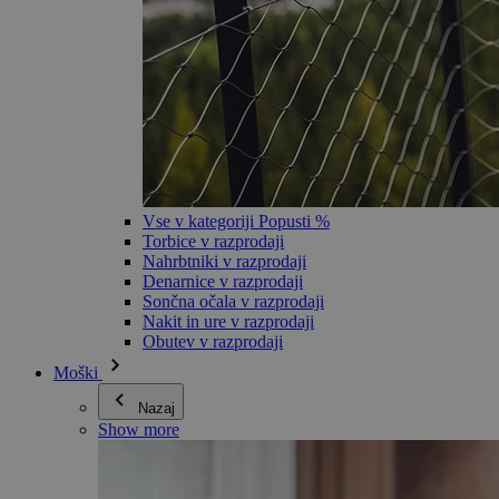
Vse v kategoriji Popusti %
Torbice v razprodaji
Nahrbtniki v razprodaji
Denarnice v razprodaji
Sončna očala v razprodaji
Nakit in ure v razprodaji
Obutev v razprodaji
Moški
Nazaj
Show more