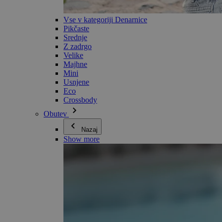
Vse v kategoriji Denarnice
Pikčaste
Srednje
Z zadrgo
Velike
Majhne
Mini
Usnjene
Eco
Crossbody
Obutev
Nazaj
Show more