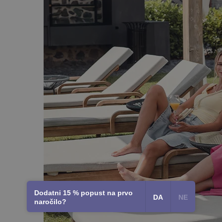
Dodatni 15 % popust na prvo
DA
NE
naročilo?