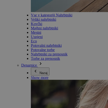
Vse v kategoriji Nahrbtniki
Veliki nahrbtniki
Kovčki
Majhni nahrbtniki
Mestni
Usnjeni
Eco
Potovalni nahrbtniki
Potovalne torbe
Nahrbtniki za prenosnik
Torbe za prenosnik
Denarnice
Nazaj
Show more