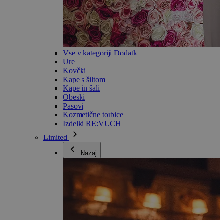
Vse v kategoriji Dodatki
Ure
Kovčki
Kape s šiltom
Kape in šali
Obeski
Pasovi
Kozmetične torbice
Izdelki RE:VUCH
Limited
Nazaj