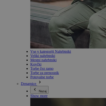
Vse v kategoriji Nahrbtniki
Veliki nahrbtniki
Mestni nahrbtniki
Kovčki
Torbe čez ramo
Torbe za prenosnik
Potovalne torbe
Denarnice
Nazaj
Show more