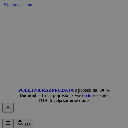
Pojdi na vsebino
POLETNA RAZPRODAJA
s popusti
do -50 %
Dodatnih −15 % popusta
na vse
torbice
s kodo
TOR15
velja
samo še danes
Išči