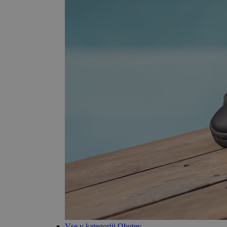
Vse v kategoriji Obutev