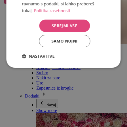
ravnamo s podatki, si lahko prebereš
tukaj.
Politika zasebnosti
SPREJMI VSE
SAMO NUJNI
Vse v kategoriji Nakit
Uhani
NASTAVITVE
Zapestnice
Ogrlice
Kolekcija Adéle Pečlové
Srebro
Nakit za pare
Ure
Zapestnice iz kroglic
Dodatki
Nazaj
Show more