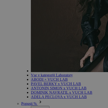
Vse v kategoriji Laboratory
ABODI × VUCH LAB
PAVEL BERKY x VUCH LAB
ANTONIN SIMON x VUCH LAB
DOMINIK NAVRATIL x VUCH LAB
ADELA PECLOVA x VUCH LAB
Popusti %