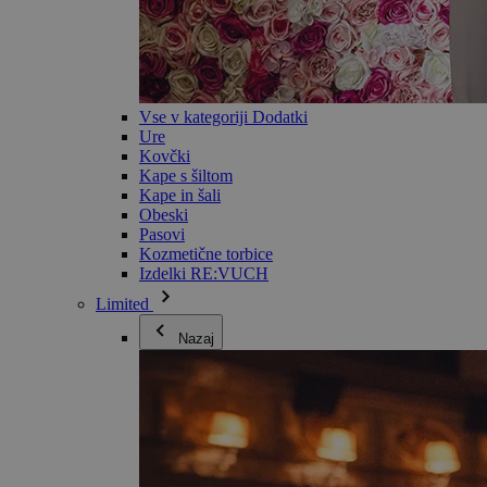
Vse v kategoriji Dodatki
Ure
Kovčki
Kape s šiltom
Kape in šali
Obeski
Pasovi
Kozmetične torbice
Izdelki RE:VUCH
Limited
Nazaj