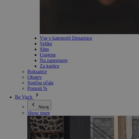
Vse v kategoriji Denarnice
Velike
Slim
Usnjene
Na zapenjanje
Za kartice
Boksarice
Obutev
Sončna očala
Popusti %
Be Vuch
Nazaj
Show more