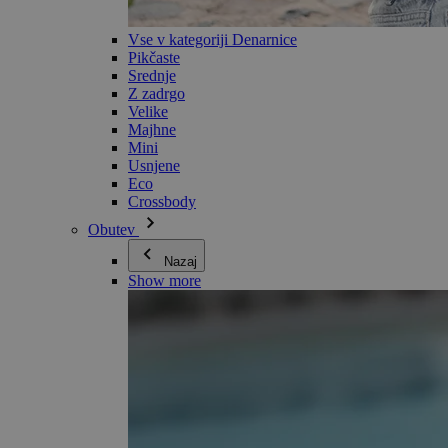
Vse v kategoriji Denarnice
Pikčaste
Srednje
Z zadrgo
Velike
Majhne
Mini
Usnjene
Eco
Crossbody
Obutev
Nazaj
Show more