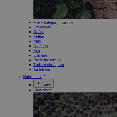
Vse v kategoriji Torbice
Crossbody
Ročne
Velike
Mini
Na ramo
Eco
Usnjene
Pisemske torbice
Torbice okoli pasu
Za telefon
Nahrbtniki
Nazaj
Show more