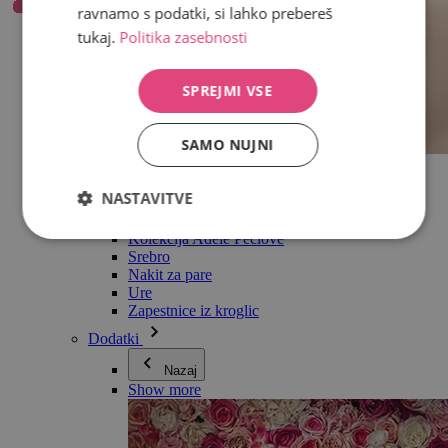
ravnamo s podatki, si lahko prebereš
tukaj.
Politika zasebnosti
SPREJMI VSE
SAMO NUJNI
Vse v kategoriji Nakit
Uhani
NASTAVITVE
Zapestnice
Ogrlice
Kolekcija Adéle Pečlové
Srebro
Nakit za pare
Ure
Zapestnice iz kroglic
Dodatki
Nazaj
Show more