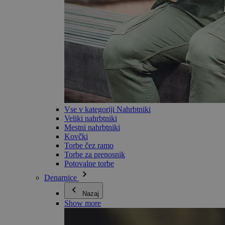
Vse v kategoriji Nahrbtniki
Veliki nahrbtniki
Mestni nahrbtniki
Kovčki
Torbe čez ramo
Torbe za prenosnik
Potovalne torbe
Denarnice
Nazaj
Show more