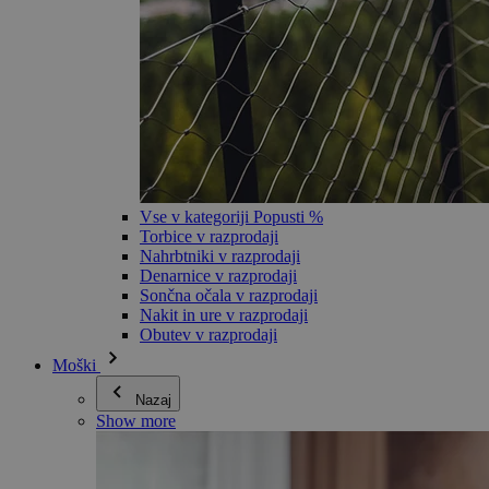
Vse v kategoriji Popusti %
Torbice v razprodaji
Nahrbtniki v razprodaji
Denarnice v razprodaji
Sončna očala v razprodaji
Nakit in ure v razprodaji
Obutev v razprodaji
Moški
Nazaj
Show more