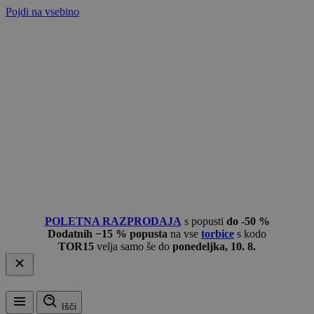
Pojdi na vsebino
POLETNA RAZPRODAJA
s popusti
do -50 %
Dodatnih −15 % popusta
na vse
torbice
s kodo
TOR15
velja samo še do
ponedeljka, 10. 8.
Išči