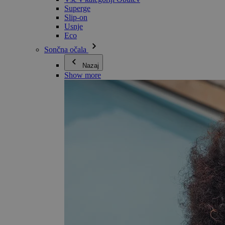
Superge
Slip-on
Usnje
Eco
Sončna očala
Nazaj
Show more