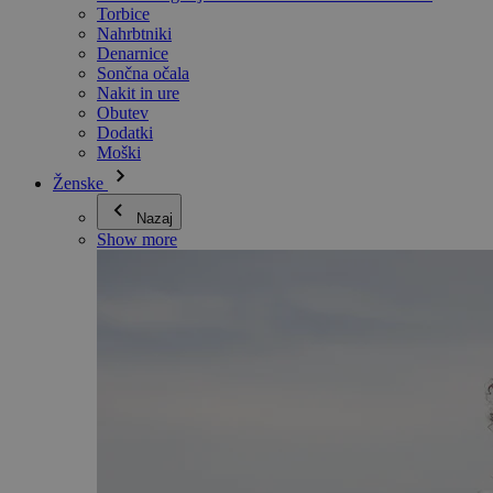
Torbice
Nahrbtniki
Denarnice
Sončna očala
Nakit in ure
Obutev
Dodatki
Moški
Ženske
Nazaj
Show more