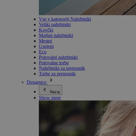
Vse v kategoriji Nahrbtniki
Veliki nahrbtniki
Kovčki
Majhni nahrbtniki
Mestni
Usnjeni
Eco
Potovalni nahrbtniki
Potovalne torbe
Nahrbtniki za prenosnik
Torbe za prenosnik
Denarnice
Nazaj
Show more