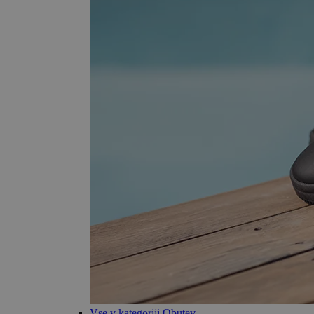
Vse v kategoriji Obutev