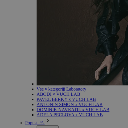
Vse v kategoriji Laboratory
ABODI × VUCH LAB
PAVEL BERKY x VUCH LAB
ANTONIN SIMON x VUCH LAB
DOMINIK NAVRATIL x VUCH LAB
ADELA PECLOVA x VUCH LAB
Popusti %