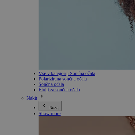
Vse v kategoriji Sončna očala
Polarizirana sončna očala
Sončna očala
Etuiji za sončna očala
Nakit
Nazaj
Show more