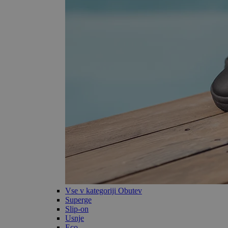
Vse v kategoriji Obutev
Superge
Slip-on
Usnje
Eco