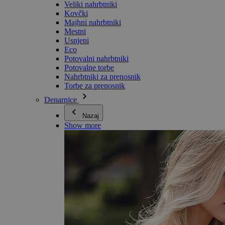
Veliki nahrbtniki
Kovčki
Majhni nahrbtniki
Mestni
Usnjeni
Eco
Potovalni nahrbtniki
Potovalne torbe
Nahrbtniki za prenosnik
Torbe za prenosnik
Denarnice
Nazaj
Show more