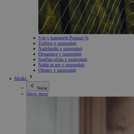
Vse v kategoriji Popusti %
Torbice v razprodaji
Nahrbtniki v razprodaji
Denarnice v razprodaji
Sončna očala v razprodaji
Nakit in ure v razprodaji
Obutev v razprodaji
Moški
Nazaj
Show more