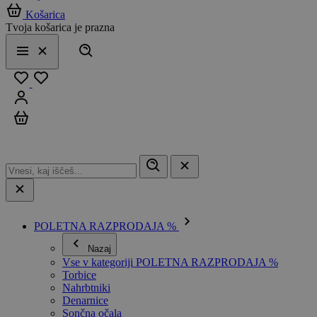
Košarica
Tvoja košarica je prazna
Išči
Meni
Zapri
Priljubljeno
Prijavi se
Košarica
POLETNA RAZPRODAJA %
Nazaj
Vse v kategoriji POLETNA RAZPRODAJA %
Torbice
Nahrbtniki
Denarnice
Sončna očala