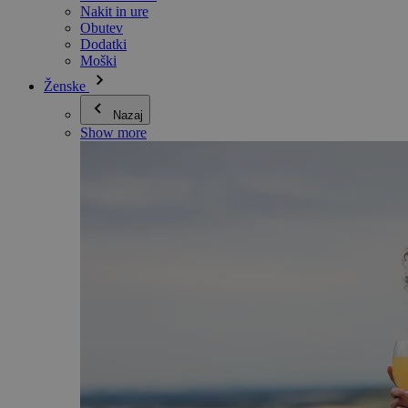
Nakit in ure
Obutev
Dodatki
Moški
Ženske
Nazaj
Show more