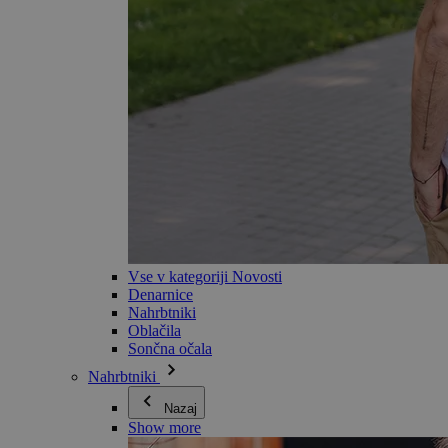
Vse v kategoriji Novosti
Denarnice
Nahrbtniki
Oblačila
Sončna očala
Nahrbtniki
Nazaj
Show more