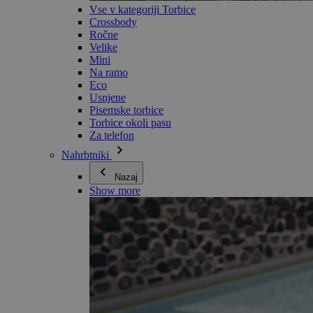
Vse v kategoriji Torbice
Crossbody
Ročne
Velike
Mini
Na ramo
Eco
Usnjene
Pisemske torbice
Torbice okoli pasu
Za telefon
Nahrbtniki
Nazaj
Show more