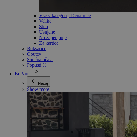
Vse v kategoriji Denarnice
Velike
Slim
Usnjene
Na zapenjanje
Za kartice
Boksarice
Obutev
Sončna očala
Popusti %
Be Vuch
Nazaj
Show more