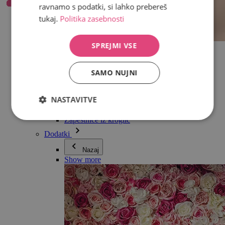
ravnamo s podatki, si lahko prebereš
tukaj.
Politika zasebnosti
SPREJMI VSE
Vse v kategoriji Nakit
Uhani
Zapestnice
SAMO NUJNI
Ogrlice
Kolekcija Adéle Pečlové
Srebro
NASTAVITVE
Nakit za pare
Ure
Zapestnice iz kroglic
Dodatki
Nazaj
Show more