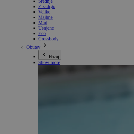
Srednje
Z zadrgo
Velike
Majhne
Mini
Usnjene
Eco
Crossbody
Obutev
Nazaj
Show more