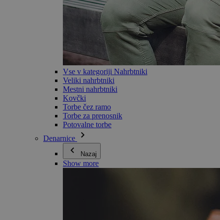
Vse v kategoriji Nahrbtniki
Veliki nahrbtniki
Mestni nahrbtniki
Kovčki
Torbe čez ramo
Torbe za prenosnik
Potovalne torbe
Denarnice
Nazaj
Show more