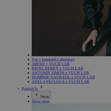
Vse v kategoriji Laboratory
ABODI × VUCH LAB
PAVEL BERKY x VUCH LAB
ANTONIN SIMON x VUCH LAB
DOMINIK NAVRATIL x VUCH LAB
ADELA PECLOVA x VUCH LAB
Popusti %
Nazaj
Show more