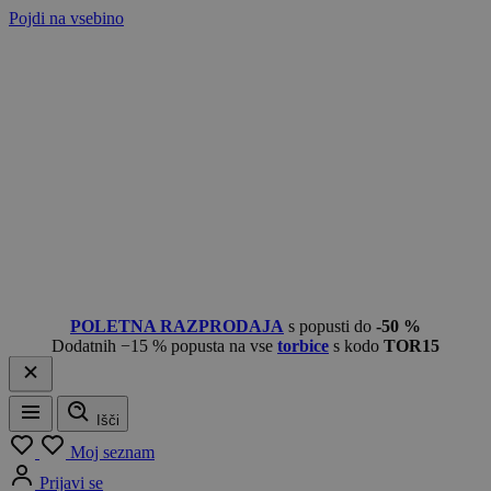
Pojdi na vsebino
POLETNA RAZPRODAJA
s popusti do
-50 %
Dodatnih −15 % popusta na vse
torbice
s kodo
TOR15
Išči
Meni
Moj seznam
Prijavi se