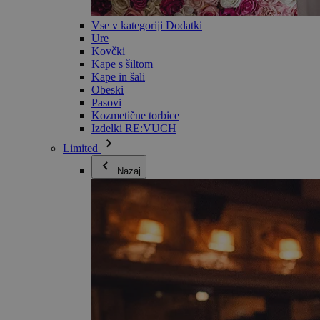
Vse v kategoriji Dodatki
Ure
Kovčki
Kape s šiltom
Kape in šali
Obeski
Pasovi
Kozmetične torbice
Izdelki RE:VUCH
Limited
Nazaj