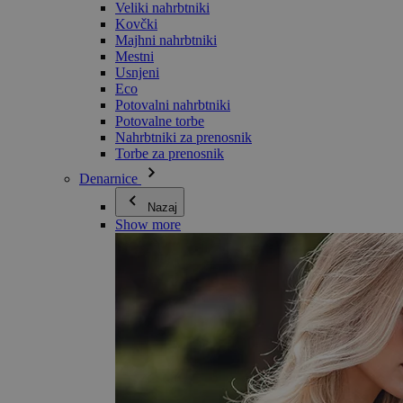
Veliki nahrbtniki
Kovčki
Majhni nahrbtniki
Mestni
Usnjeni
Eco
Potovalni nahrbtniki
Potovalne torbe
Nahrbtniki za prenosnik
Torbe za prenosnik
Denarnice
Nazaj
Show more