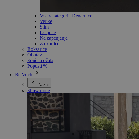
Vse v kategoriji Denarnice
Velike
Slim
Usnjene
Na zapenjanje
Za kartice
Boksarice
Obutev
Sončna očala
Popusti %
Be Vuch
Nazaj
Show more