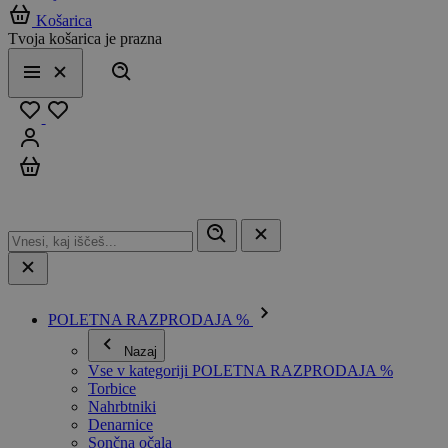
Košarica
Tvoja košarica je prazna
Išči
Meni
Zapri
Priljubljeno
Prijavi se
Košarica
POLETNA RAZPRODAJA %
Nazaj
Vse v kategoriji POLETNA RAZPRODAJA %
Torbice
Nahrbtniki
Denarnice
Sončna očala