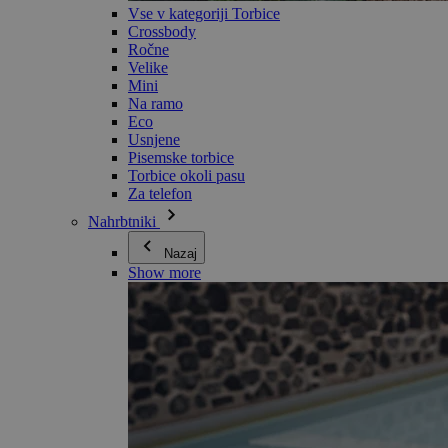
Vse v kategoriji Torbice
Crossbody
Ročne
Velike
Mini
Na ramo
Eco
Usnjene
Pisemske torbice
Torbice okoli pasu
Za telefon
Nahrbtniki
Nazaj
Show more