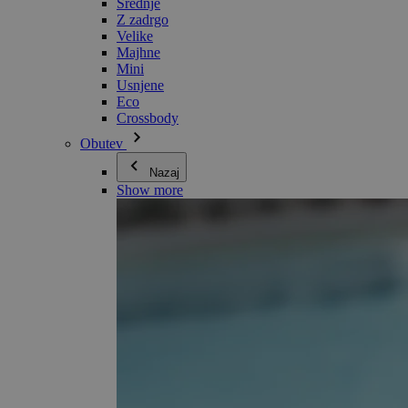
Srednje
Z zadrgo
Velike
Majhne
Mini
Usnjene
Eco
Crossbody
Obutev
Nazaj
Show more