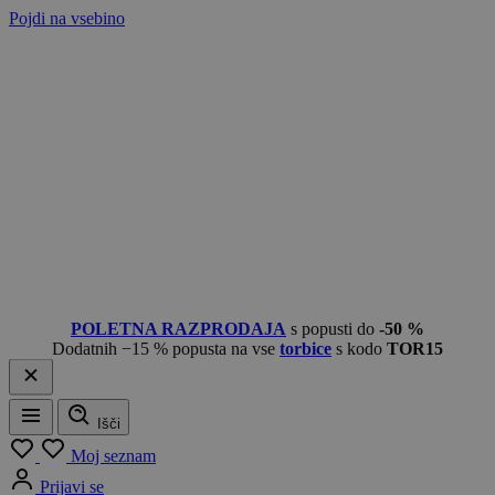
Pojdi na vsebino
POLETNA RAZPRODAJA
s popusti do
-50 %
Dodatnih −15 % popusta na vse
torbice
s kodo
TOR15
Išči
Meni
Moj seznam
Prijavi se