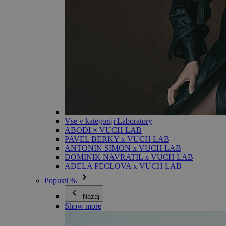
Vse v kategoriji Laboratory
ABODI × VUCH LAB
PAVEL BERKY x VUCH LAB
ANTONIN SIMON x VUCH LAB
DOMINIK NAVRATIL x VUCH LAB
ADELA PECLOVA x VUCH LAB
Popusti %
Nazaj
Show more