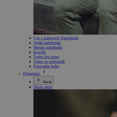
Vse v kategoriji Nahrbtniki
Veliki nahrbtniki
Mestni nahrbtniki
Kovčki
Torbe čez ramo
Torbe za prenosnik
Potovalne torbe
Denarnice
Nazaj
Show more