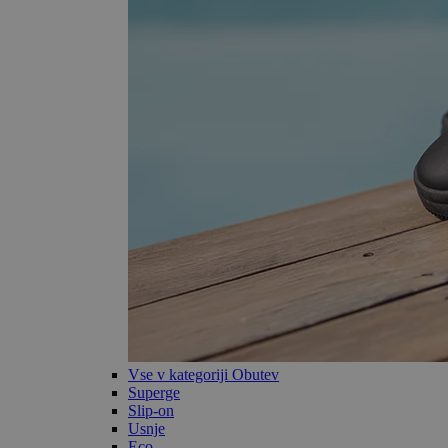
Vse v kategoriji Obutev
Superge
Slip-on
Usnje
Eco