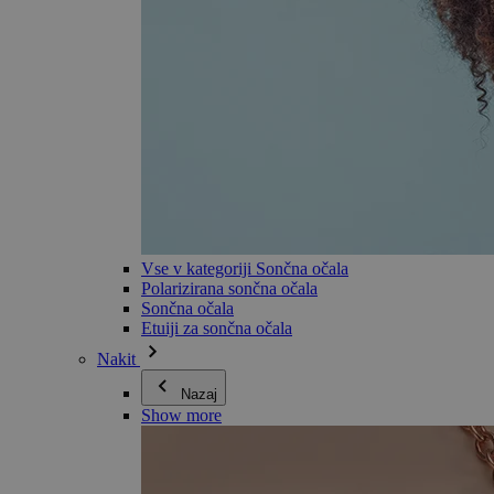
Vse v kategoriji Sončna očala
Polarizirana sončna očala
Sončna očala
Etuiji za sončna očala
Nakit
Nazaj
Show more