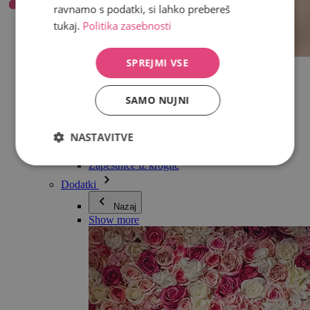
ravnamo s podatki, si lahko prebereš
tukaj.
Politika zasebnosti
SPREJMI VSE
Vse v kategoriji Nakit
Uhani
Zapestnice
SAMO NUJNI
Ogrlice
Kolekcija Adéle Pečlové
Srebro
NASTAVITVE
Nakit za pare
Ure
Zapestnice iz kroglic
Dodatki
Nazaj
Show more