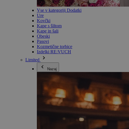
Vse v kategoriji Dodatki
Ure
Kovčki
Kape s šiltom
Kape in šali
Obeski
Pasovi
Kozmetične torbice
Izdelki RE:VUCH
Limited
Nazaj