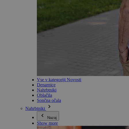
Vse v kategoriji Novosti
Denarnice
Nahrbtniki
Oblačila
Sončna očala
Nahrbtniki
Nazaj
Show more