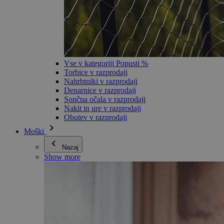
Vse v kategoriji Popusti %
Torbice v razprodaji
Nahrbtniki v razprodaji
Denarnice v razprodaji
Sončna očala v razprodaji
Nakit in ure v razprodaji
Obutev v razprodaji
Moški
Nazaj
Show more