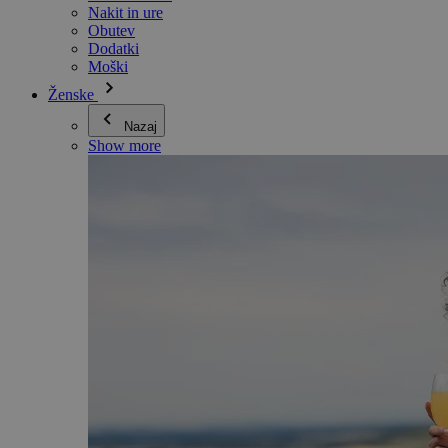
Nakit in ure
Obutev
Dodatki
Moški
Ženske
Nazaj
Show more