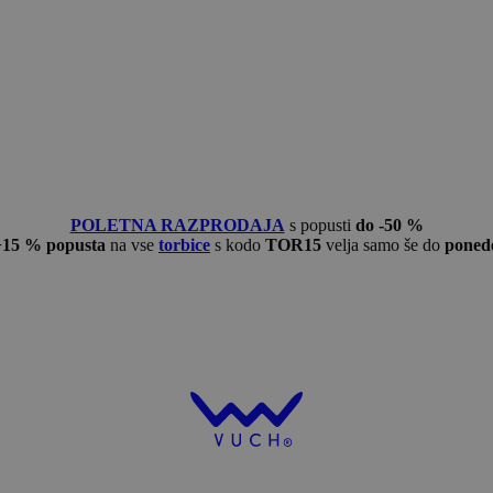
POLETNA RAZPRODAJA
s popusti
do -50 %
−15 % popusta
na vse
torbice
s kodo
TOR15
velja samo še do
ponede