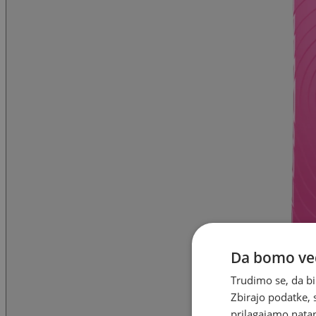
Da bomo ved
Trudimo se, da bi
Zbirajo podatke, 
prilagajamo natan