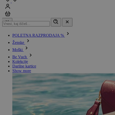
Prijavi se
Košarica
POLETNA RAZPRODAJA %
Ženske
Moški
Be Vuch
Kolekcije
Darilne kartice
Show more