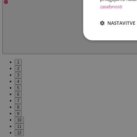
zasebnosti
NASTAVITVE
1
2
3
4
5
6
7
8
9
10
11
12