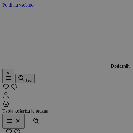
Pojdi na vsebino
Dodatnih 
Išči
Meni
Moj seznam
Prijavi se
Košarica
Tvoja košarica je prazna
Išči
Meni
Zapri
Priljubljeno