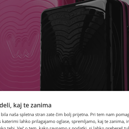
eli, kaj te zanima
 bila naša spletna stran zate čim bolj prijetna. Pri tem nam pomag
s katerimi lahko prilagajamo oglase, spremljamo, kaj te zanima, i
ko tebi. Več o tem, kako ravnamo s podatki, si lahko prebereš tu