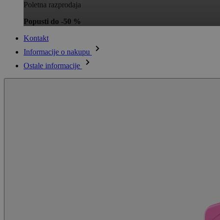
Poletna razprodaja
Popusti do -50 %
Kontakt
Informacije o nakupu
Ostale informacije