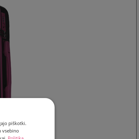
ajo piškotki.
n vsebino
kaj.
Politika