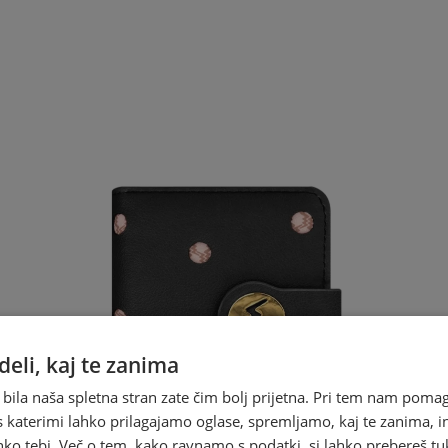
eli, kaj te zanima
 bila naša spletna stran zate čim bolj prijetna. Pri tem nam pomag
s katerimi lahko prilagajamo oglase, spremljamo, kaj te zanima, i
ko tebi. Več o tem, kako ravnamo s podatki, si lahko prebereš tu