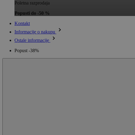
Poletna razprodaja
Popusti do -50 %
Kontakt
Informacije o nakupu
Ostale informacije
Popust -38%