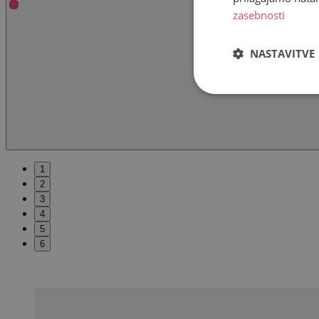
zasebnosti
NASTAVITVE
1
2
3
4
5
6