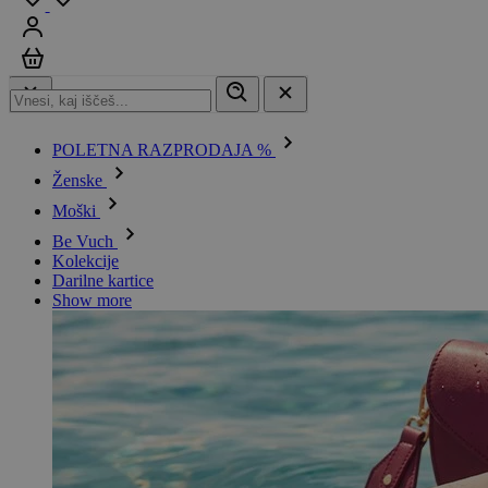
Prijavi se
Košarica
POLETNA RAZPRODAJA %
Ženske
Moški
Be Vuch
Kolekcije
Darilne kartice
Show more