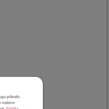
ajo piškotki.
n vsebino
kaj.
Politika