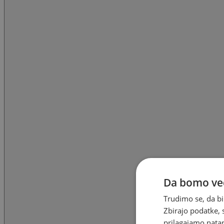
Da bomo ved
Trudimo se, da bi
Zbirajo podatke, 
prilagajamo natan