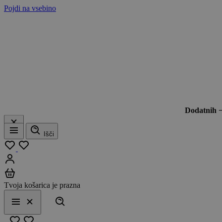
Pojdi na vsebino
Dodatnih 
Išči
Meni
Moj seznam
Prijavi se
Košarica
Tvoja košarica je prazna
Išči
Meni
Zapri
Priljubljeno