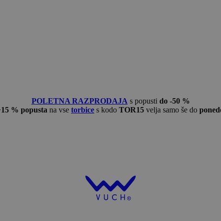
POLETNA RAZPRODAJA
s popusti
do -50 %
−15 % popusta
na vse
torbice
s kodo
TOR15
velja samo še do
ponede