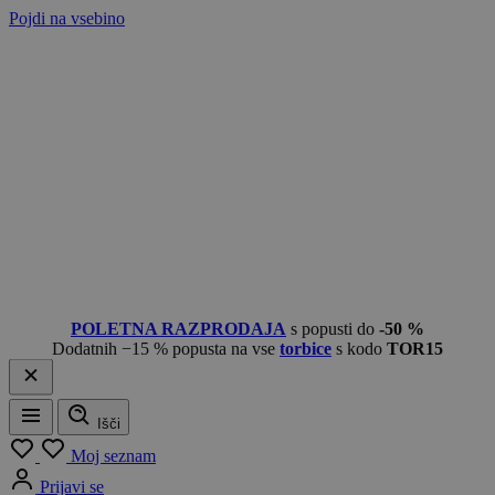
Pojdi na vsebino
POLETNA RAZPRODAJA
s popusti do
-50 %
Dodatnih −15 % popusta na vse
torbice
s kodo
TOR15
Išči
Meni
Moj seznam
Prijavi se