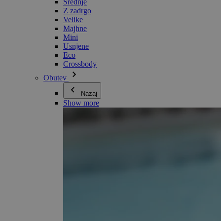
Srednje
Z zadrgo
Velike
Majhne
Mini
Usnjene
Eco
Crossbody
Obutev
Nazaj
Show more