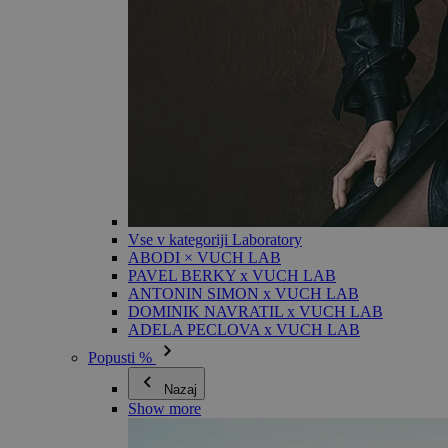
Vse v kategoriji Laboratory
ABODI × VUCH LAB
PAVEL BERKY x VUCH LAB
ANTONIN SIMON x VUCH LAB
DOMINIK NAVRATIL x VUCH LAB
ADELA PECLOVA x VUCH LAB
Popusti %
Nazaj
Show more