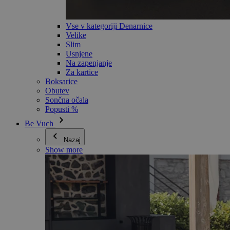
Vse v kategoriji Denarnice
Velike
Slim
Usnjene
Na zapenjanje
Za kartice
Boksarice
Obutev
Sončna očala
Popusti %
Be Vuch
Nazaj
Show more