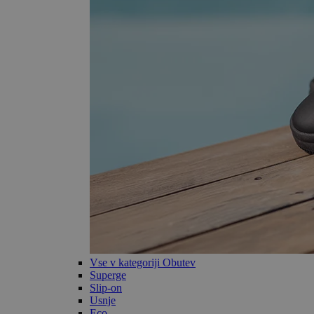
Vse v kategoriji Obutev
Superge
Slip-on
Usnje
Eco