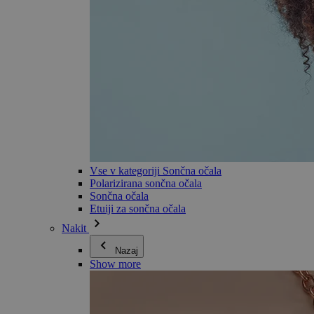
Vse v kategoriji Sončna očala
Polarizirana sončna očala
Sončna očala
Etuiji za sončna očala
Nakit
Nazaj
Show more