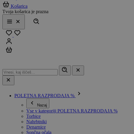
Košarica
Tvoja košarica je prazna
Išči
Meni
Zapri
Priljubljeno
Prijavi se
Košarica
POLETNA RAZPRODAJA %
Nazaj
Vse v kategoriji POLETNA RAZPRODAJA %
Torbice
Nahrbtniki
Denarnice
Sončna očala