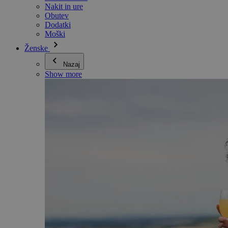
Nakit in ure
Obutev
Dodatki
Moški
Ženske
Nazaj
Show more