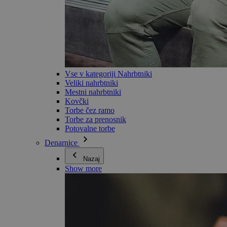
Vse v kategoriji Nahrbtniki
Veliki nahrbtniki
Mestni nahrbtniki
Kovčki
Torbe čez ramo
Torbe za prenosnik
Potovalne torbe
Denarnice
Nazaj
Show more