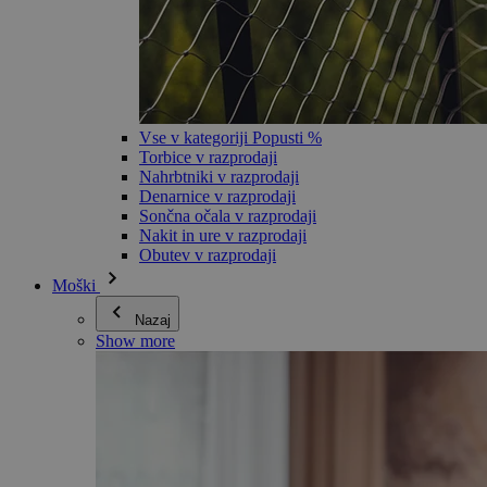
Vse v kategoriji Popusti %
Torbice v razprodaji
Nahrbtniki v razprodaji
Denarnice v razprodaji
Sončna očala v razprodaji
Nakit in ure v razprodaji
Obutev v razprodaji
Moški
Nazaj
Show more