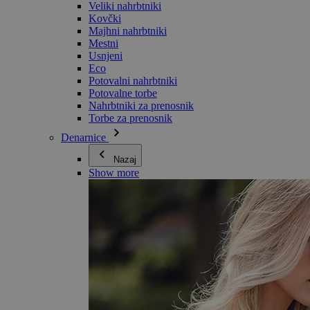
Veliki nahrbtniki
Kovčki
Majhni nahrbtniki
Mestni
Usnjeni
Eco
Potovalni nahrbtniki
Potovalne torbe
Nahrbtniki za prenosnik
Torbe za prenosnik
Denarnice
Nazaj
Show more