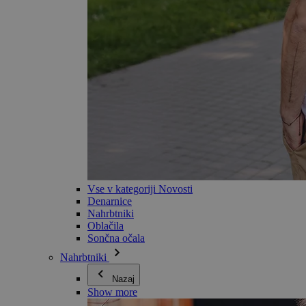
Vse v kategoriji Novosti
Denarnice
Nahrbtniki
Oblačila
Sončna očala
Nahrbtniki
Nazaj
Show more