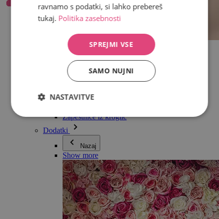
ravnamo s podatki, si lahko prebereš
tukaj.
Politika zasebnosti
SPREJMI VSE
Vse v kategoriji Nakit
Uhani
Zapestnice
SAMO NUJNI
Ogrlice
Kolekcija Adéle Pečlové
Srebro
NASTAVITVE
Nakit za pare
Ure
Zapestnice iz kroglic
Dodatki
Nazaj
Show more