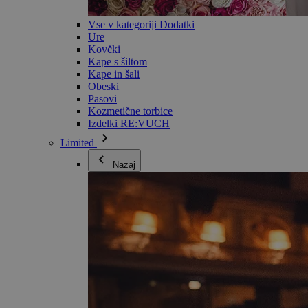
Vse v kategoriji Dodatki
Ure
Kovčki
Kape s šiltom
Kape in šali
Obeski
Pasovi
Kozmetične torbice
Izdelki RE:VUCH
Limited
Nazaj