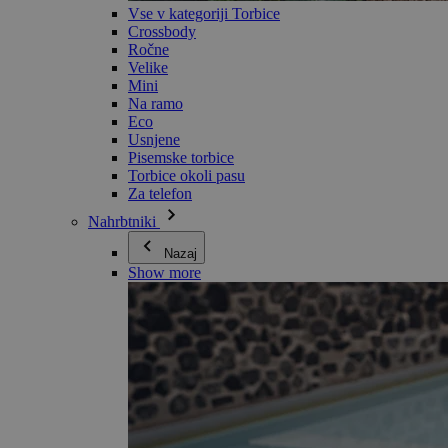
Vse v kategoriji Torbice
Crossbody
Ročne
Velike
Mini
Na ramo
Eco
Usnjene
Pisemske torbice
Torbice okoli pasu
Za telefon
Nahrbtniki
Nazaj
Show more