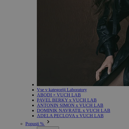
Vse v kategoriji Laboratory
ABODI × VUCH LAB
PAVEL BERKY x VUCH LAB
ANTONIN SIMON x VUCH LAB
DOMINIK NAVRATIL x VUCH LAB
ADELA PECLOVA x VUCH LAB
Popusti %