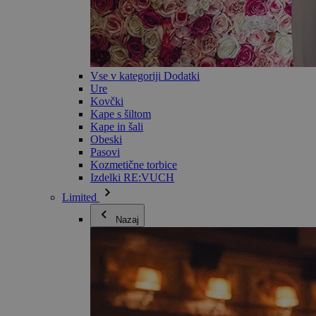
Vse v kategoriji Dodatki
Ure
Kovčki
Kape s šiltom
Kape in šali
Obeski
Pasovi
Kozmetične torbice
Izdelki RE:VUCH
Limited
Nazaj