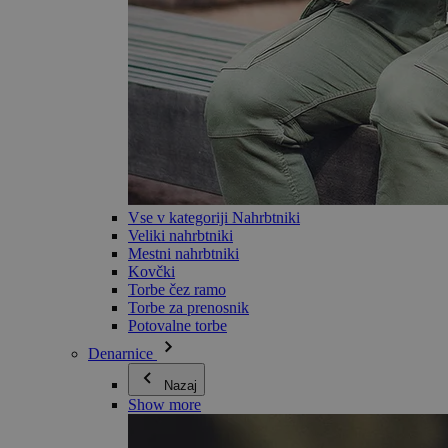
Vse v kategoriji Nahrbtniki
Veliki nahrbtniki
Mestni nahrbtniki
Kovčki
Torbe čez ramo
Torbe za prenosnik
Potovalne torbe
Denarnice
Nazaj
Show more