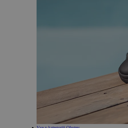
Vse v kategoriji Obutev