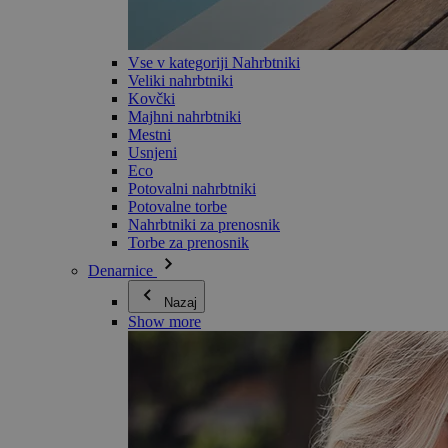
Vse v kategoriji Nahrbtniki
Veliki nahrbtniki
Kovčki
Majhni nahrbtniki
Mestni
Usnjeni
Eco
Potovalni nahrbtniki
Potovalne torbe
Nahrbtniki za prenosnik
Torbe za prenosnik
Denarnice
Nazaj
Show more