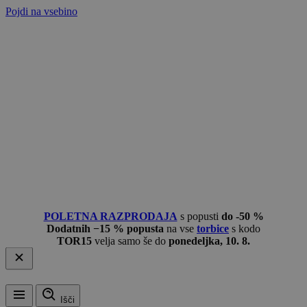
Pojdi na vsebino
POLETNA RAZPRODAJA
s popusti
do -50 %
Dodatnih −15 % popusta
na vse
torbice
s kodo
TOR15
velja samo še do
ponedeljka, 10. 8.
Išči