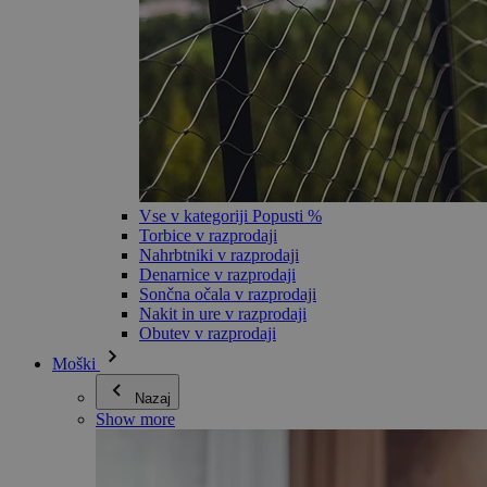
Vse v kategoriji Popusti %
Torbice v razprodaji
Nahrbtniki v razprodaji
Denarnice v razprodaji
Sončna očala v razprodaji
Nakit in ure v razprodaji
Obutev v razprodaji
Moški
Nazaj
Show more