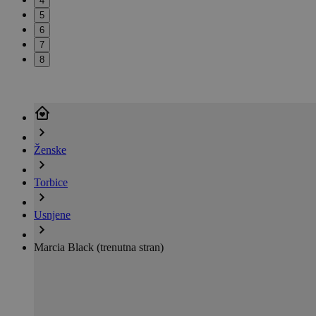
4
5
6
7
8
Ženske
Torbice
Usnjene
Marcia Black
(trenutna stran)