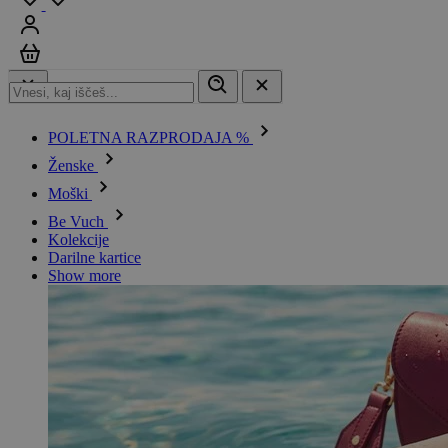
Prijavi se
Košarica
POLETNA RAZPRODAJA %
Ženske
Moški
Be Vuch
Kolekcije
Darilne kartice
Show more