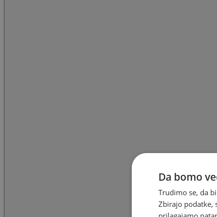
Da bomo ved
Trudimo se, da bi
Zbirajo podatke, 
prilagajamo natan