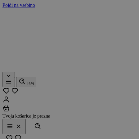
Pojdi na vsebino
Išči
Meni
Moj seznam
Prijavi se
Košarica
Tvoja košarica je prazna
Išči
Meni
Zapri
Priljubljeno