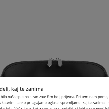
eli, kaj te zanima
 bila naša spletna stran zate čim bolj prijetna. Pri tem nam pomag
s katerimi lahko prilagajamo oglase, spremljamo, kaj te zanima, i
ko tebi. Več o tem, kako ravnamo s podatki, si lahko prebereš tu