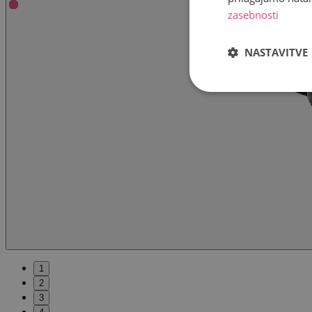
zasebnosti
NASTAVITVE
1
2
3