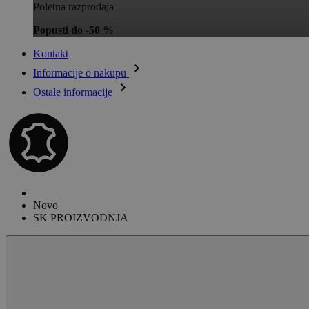
Poletna razprodaja
Popusti do -50 %
Kontakt
Informacije o nakupu
Ostale informacije
Novo
SK PROIZVODNJA