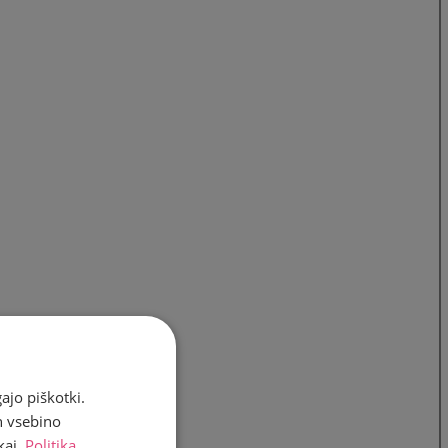
ajo piškotki.
n vsebino
kaj.
Politika