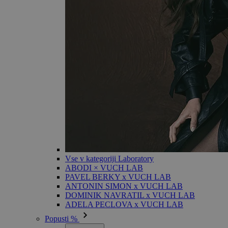
Vse v kategoriji Laboratory
ABODI × VUCH LAB
PAVEL BERKY x VUCH LAB
ANTONIN SIMON x VUCH LAB
DOMINIK NAVRATIL x VUCH LAB
ADELA PECLOVA x VUCH LAB
Popusti %