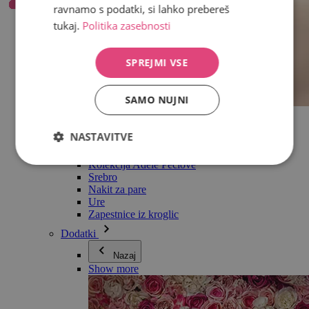
ravnamo s podatki, si lahko prebereš
tukaj.
Politika zasebnosti
SPREJMI VSE
SAMO NUJNI
Vse v kategoriji Nakit
Uhani
NASTAVITVE
Zapestnice
Ogrlice
Kolekcija Adéle Pečlové
Srebro
Nakit za pare
Ure
Zapestnice iz kroglic
Dodatki
Nazaj
Show more