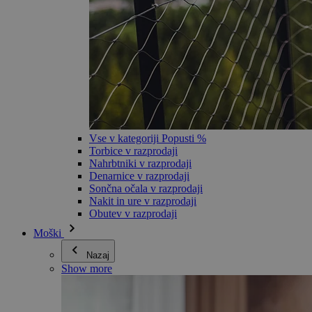
Vse v kategoriji Popusti %
Torbice v razprodaji
Nahrbtniki v razprodaji
Denarnice v razprodaji
Sončna očala v razprodaji
Nakit in ure v razprodaji
Obutev v razprodaji
Moški
Nazaj
Show more