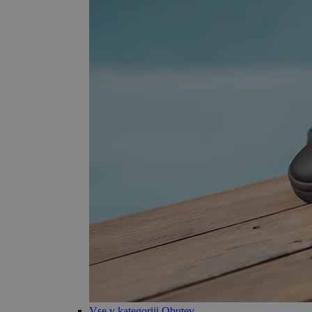
Vse v kategoriji Obutev