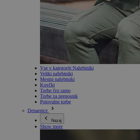
Vse v kategoriji Nahrbtniki
Veliki nahrbtniki
Mestni nahrbtniki
Kovčki
Torbe čez ramo
Torbe za prenosnik
Potovalne torbe
Denarnice
Nazaj
Show more