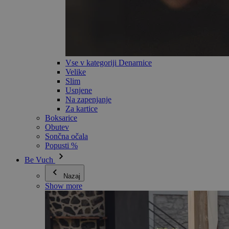
Vse v kategoriji Denarnice
Velike
Slim
Usnjene
Na zapenjanje
Za kartice
Boksarice
Obutev
Sončna očala
Popusti %
Be Vuch
Nazaj
Show more