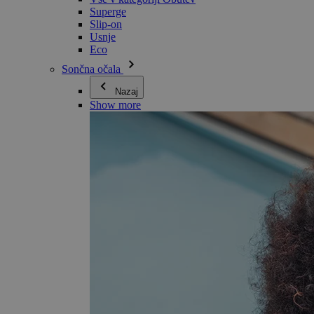
Superge
Slip-on
Usnje
Eco
Sončna očala
Nazaj
Show more