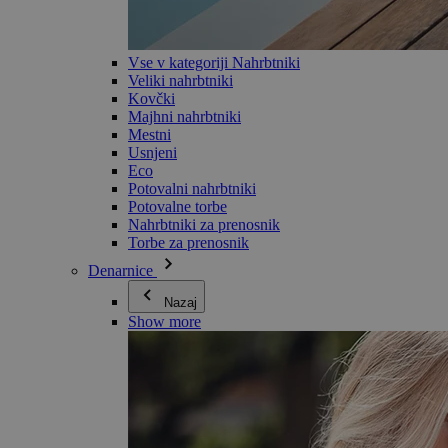
Vse v kategoriji Nahrbtniki
Veliki nahrbtniki
Kovčki
Majhni nahrbtniki
Mestni
Usnjeni
Eco
Potovalni nahrbtniki
Potovalne torbe
Nahrbtniki za prenosnik
Torbe za prenosnik
Denarnice
Nazaj
Show more