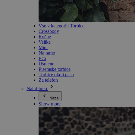
Vse v kategoriji Torbice
Crossbody
Ročne
Velike
Mini
Na ramo
Eco
Usnjene
Pisemske torbice
Torbice okoli pasu
Za telefon
Nahrbtniki
Nazaj
Show more