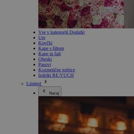
Vse v kategoriji Dodatki
Ure
Kovčki
Kape s šiltom
Kape in šali
Obeski
Pasovi
Kozmetične torbice
Izdelki RE:VUCH
Limited
Nazaj