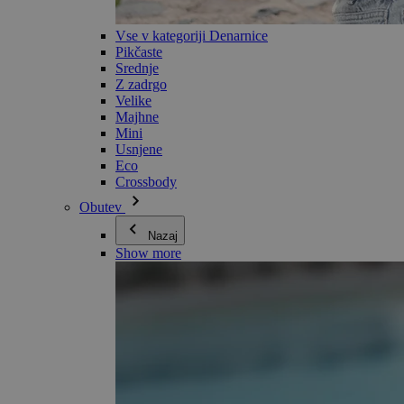
Vse v kategoriji Denarnice
Pikčaste
Srednje
Z zadrgo
Velike
Majhne
Mini
Usnjene
Eco
Crossbody
Obutev
Nazaj
Show more