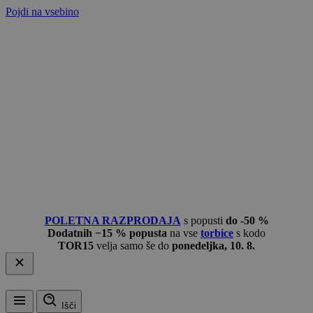
Pojdi na vsebino
POLETNA RAZPRODAJA
s popusti
do -50 %
Dodatnih −15 % popusta
na vse
torbice
s kodo
TOR15
velja samo še do
ponedeljka, 10. 8.
Išči