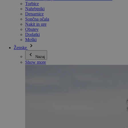
Torbice
Nahrbtniki
Denarnice
Sončna očala
Nakit in ure
Obutev
Dodatki
Moški
Ženske
Nazaj
Show more