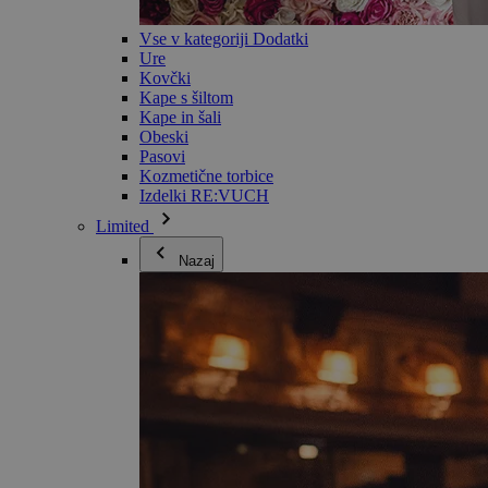
Vse v kategoriji Dodatki
Ure
Kovčki
Kape s šiltom
Kape in šali
Obeski
Pasovi
Kozmetične torbice
Izdelki RE:VUCH
Limited
Nazaj