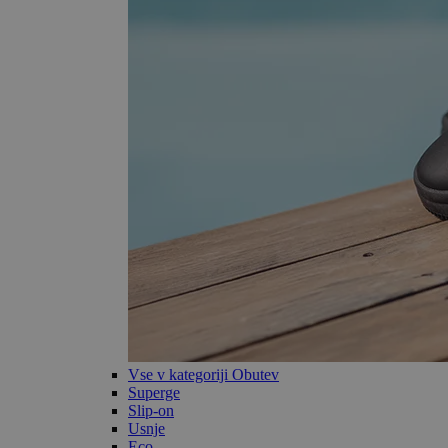
Vse v kategoriji Obutev
Superge
Slip-on
Usnje
Eco