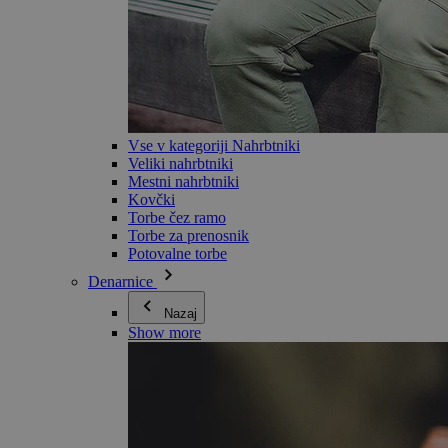
Vse v kategoriji Nahrbtniki
Veliki nahrbtniki
Mestni nahrbtniki
Kovčki
Torbe čez ramo
Torbe za prenosnik
Potovalne torbe
Denarnice
Nazaj
Show more