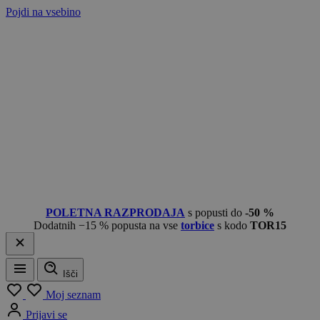
Pojdi na vsebino
POLETNA RAZPRODAJA
s popusti do
-50 %
Dodatnih −15 % popusta na vse
torbice
s kodo
TOR15
Išči
Meni
Moj seznam
Prijavi se