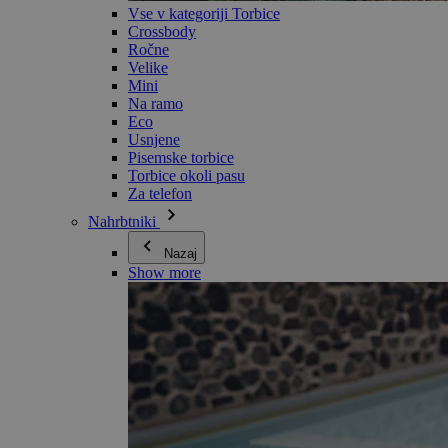
Vse v kategoriji Torbice
Crossbody
Ročne
Velike
Mini
Na ramo
Eco
Usnjene
Pisemske torbice
Torbice okoli pasu
Za telefon
Nahrbtniki
Nazaj
Show more