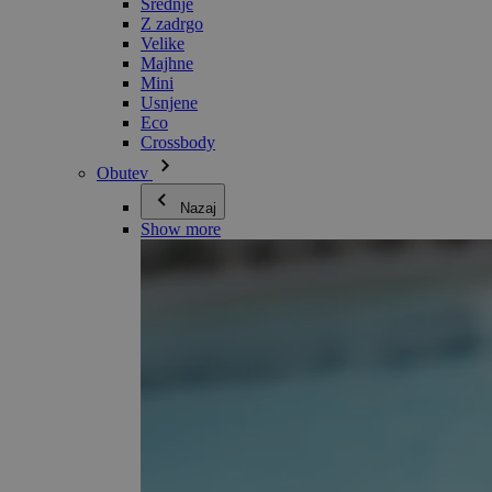
Srednje
Z zadrgo
Velike
Majhne
Mini
Usnjene
Eco
Crossbody
Obutev
Nazaj
Show more