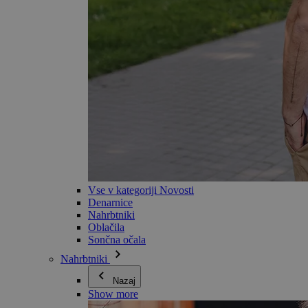
Vse v kategoriji Novosti
Denarnice
Nahrbtniki
Oblačila
Sončna očala
Nahrbtniki
Nazaj
Show more