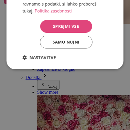
ravnamo s podatki, si lahko prebereš
tukaj.
Politika zasebnosti
SPREJMI VSE
Vse v kategoriji Nakit
Uhani
Zapestnice
SAMO NUJNI
Ogrlice
Kolekcija Adéle Pečlové
Srebro
NASTAVITVE
Nakit za pare
Ure
Zapestnice iz kroglic
Dodatki
Nazaj
Show more