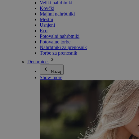
Veliki nahrbtniki
Kovčki
Majhni nahrbtniki
Mestni
Usnjeni
Eco
Potovalni nahrbtniki
Potovalne torbe
Nahrbtniki za prenosnik
Torbe za prenosnik
Denarnice
Nazaj
Show more