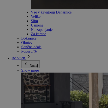
Vse v kategoriji Denarnice
Velike
Slim
Usnjene
Na zapenjanje
Za kartice
Boksarice
Obutev
Sončna očala
Popusti %
Be Vuch
Nazaj
Show more