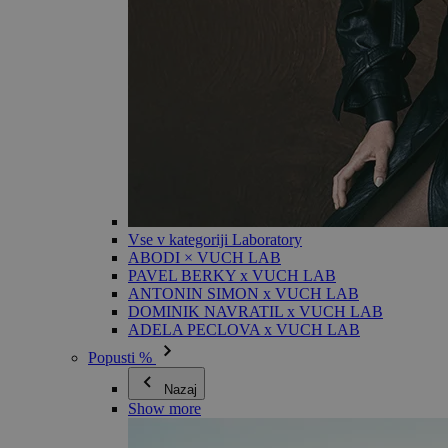
Vse v kategoriji Laboratory
ABODI × VUCH LAB
PAVEL BERKY x VUCH LAB
ANTONIN SIMON x VUCH LAB
DOMINIK NAVRATIL x VUCH LAB
ADELA PECLOVA x VUCH LAB
Popusti %
Nazaj
Show more