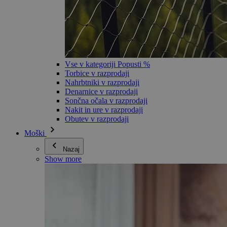
Vse v kategoriji Popusti %
Torbice v razprodaji
Nahrbtniki v razprodaji
Denarnice v razprodaji
Sončna očala v razprodaji
Nakit in ure v razprodaji
Obutev v razprodaji
Moški
Nazaj
Show more