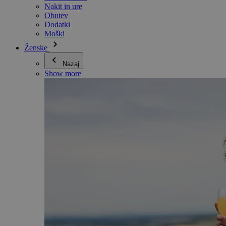
Nakit in ure
Obutev
Dodatki
Moški
Ženske
Nazaj
Show more