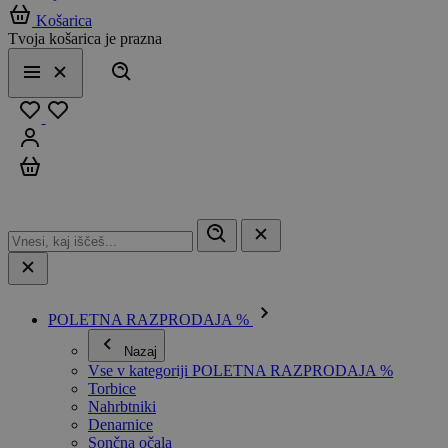
Košarica
Tvoja košarica je prazna
Išči
Meni
Zapri
Priljubljeno
Prijavi se
Košarica
POLETNA RAZPRODAJA %
Nazaj
Vse v kategoriji POLETNA RAZPRODAJA %
Torbice
Nahrbtniki
Denarnice
Sončna očala