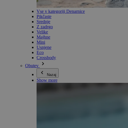
Vse v kategoriji Denarnice
Pikčaste
Srednje
Z zadrgo
Velike
Majhne
Mini
Usnjene
Eco
Crossbody
Obutev
Nazaj
Show more