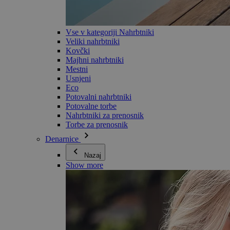
Vse v kategoriji Nahrbtniki
Veliki nahrbtniki
Kovčki
Majhni nahrbtniki
Mestni
Usnjeni
Eco
Potovalni nahrbtniki
Potovalne torbe
Nahrbtniki za prenosnik
Torbe za prenosnik
Denarnice
Nazaj
Show more