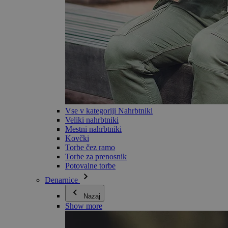
Vse v kategoriji Nahrbtniki
Veliki nahrbtniki
Mestni nahrbtniki
Kovčki
Torbe čez ramo
Torbe za prenosnik
Potovalne torbe
Denarnice
Nazaj
Show more