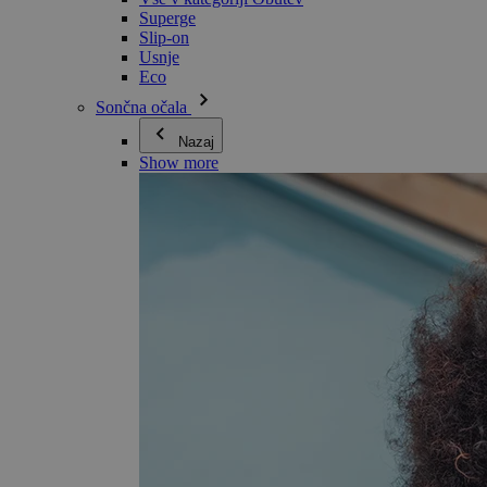
Superge
Slip-on
Usnje
Eco
Sončna očala
Nazaj
Show more