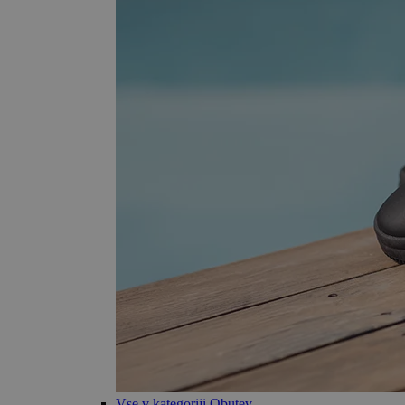
Vse v kategoriji Obutev