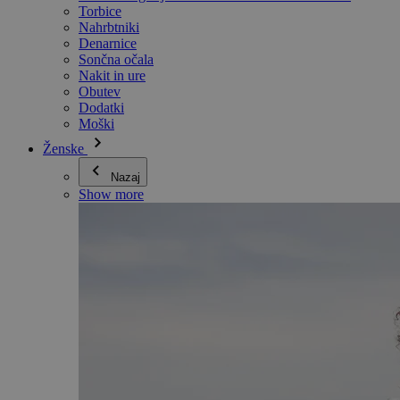
Torbice
Nahrbtniki
Denarnice
Sončna očala
Nakit in ure
Obutev
Dodatki
Moški
Ženske
Nazaj
Show more