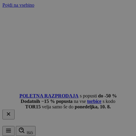
Pojdi na vsebino
POLETNA RAZPRODAJA
s popusti
do -50 %
Dodatnih −15 % popusta
na vse
torbice
s kodo
TOR15
velja samo še do
ponedeljka, 10. 8.
Išči