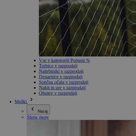
Vse v kategoriji Popusti %
Torbice v razprodaji
Nahrbtniki v razprodaji
Denarnice v razprodaji
Sončna očala v razprodaji
Nakit in ure v razprodaji
Obutev v razprodaji
Moški
Nazaj
Show more