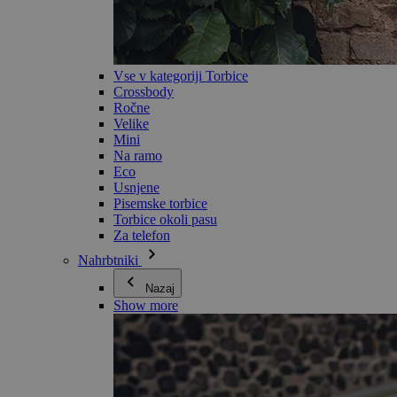
Vse v kategoriji Torbice
Crossbody
Ročne
Velike
Mini
Na ramo
Eco
Usnjene
Pisemske torbice
Torbice okoli pasu
Za telefon
Nahrbtniki
Nazaj
Show more