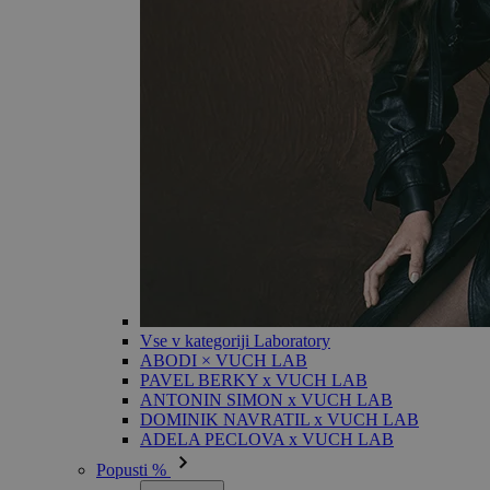
Vse v kategoriji Laboratory
ABODI × VUCH LAB
PAVEL BERKY x VUCH LAB
ANTONIN SIMON x VUCH LAB
DOMINIK NAVRATIL x VUCH LAB
ADELA PECLOVA x VUCH LAB
Popusti %