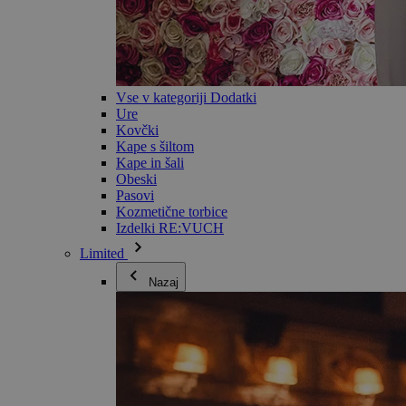
Vse v kategoriji Dodatki
Ure
Kovčki
Kape s šiltom
Kape in šali
Obeski
Pasovi
Kozmetične torbice
Izdelki RE:VUCH
Limited
Nazaj