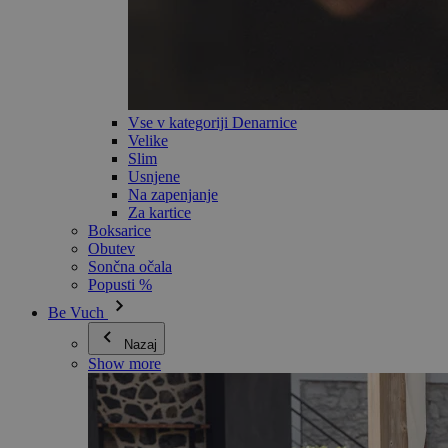
Vse v kategoriji Denarnice
Velike
Slim
Usnjene
Na zapenjanje
Za kartice
Boksarice
Obutev
Sončna očala
Popusti %
Be Vuch
Nazaj
Show more