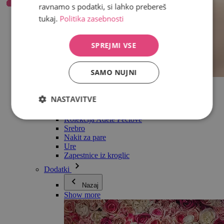
ravnamo s podatki, si lahko prebereš
tukaj.
Politika zasebnosti
SPREJMI VSE
SAMO NUJNI
Vse v kategoriji Nakit
Uhani
NASTAVITVE
Zapestnice
Ogrlice
Kolekcija Adéle Pečlové
Srebro
Nakit za pare
Ure
Zapestnice iz kroglic
Dodatki
Nazaj
Show more