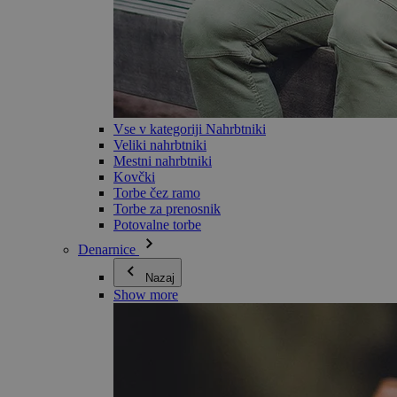
Vse v kategoriji Nahrbtniki
Veliki nahrbtniki
Mestni nahrbtniki
Kovčki
Torbe čez ramo
Torbe za prenosnik
Potovalne torbe
Denarnice
Nazaj
Show more