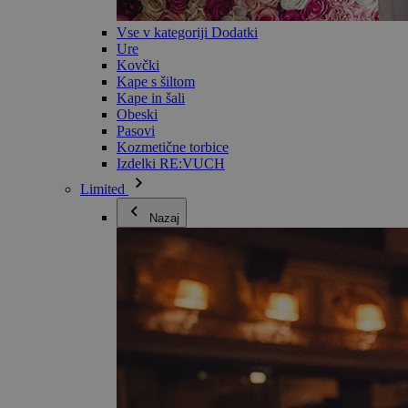
Vse v kategoriji Dodatki
Ure
Kovčki
Kape s šiltom
Kape in šali
Obeski
Pasovi
Kozmetične torbice
Izdelki RE:VUCH
Limited
Nazaj