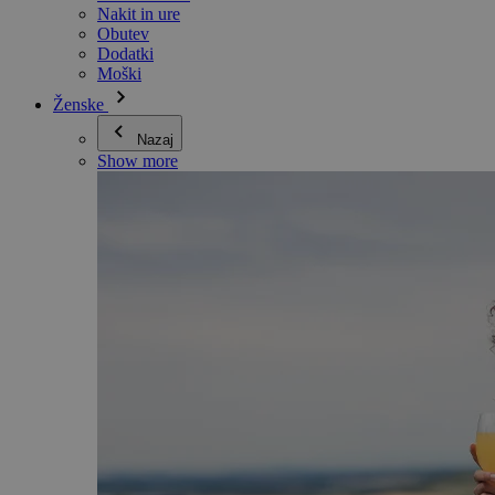
Nakit in ure
Obutev
Dodatki
Moški
Ženske
Nazaj
Show more