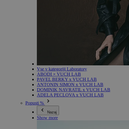
Vse v kategoriji Laboratory
ABODI × VUCH LAB
PAVEL BERKY x VUCH LAB
ANTONIN SIMON x VUCH LAB
DOMINIK NAVRATIL x VUCH LAB
ADELA PECLOVA x VUCH LAB
Popusti %
Nazaj
Show more