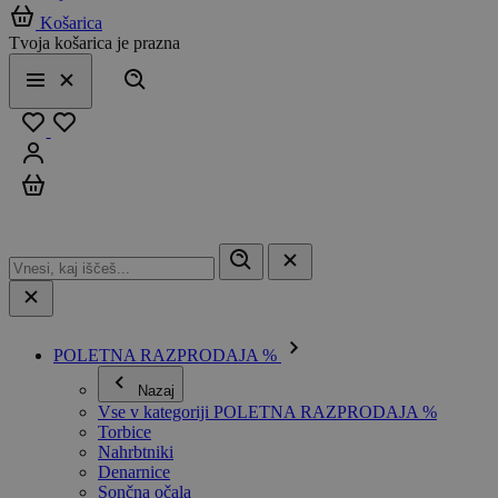
Košarica
Tvoja košarica je prazna
Išči
Meni
Zapri
Priljubljeno
Prijavi se
Košarica
POLETNA RAZPRODAJA %
Nazaj
Vse v kategoriji POLETNA RAZPRODAJA %
Torbice
Nahrbtniki
Denarnice
Sončna očala