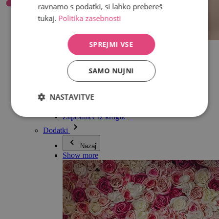
ravnamo s podatki, si lahko prebereš
tukaj.
Politika zasebnosti
SPREJMI VSE
Vse v kategoriji Nakit
Uhani
Zapestnice
SAMO NUJNI
Ogrlice
Kolekcija Adéle Pečlové
Srebro
NASTAVITVE
Nakit za pare
Ure
Zapestnice iz kroglic
Dodatki
Nazaj
Show more