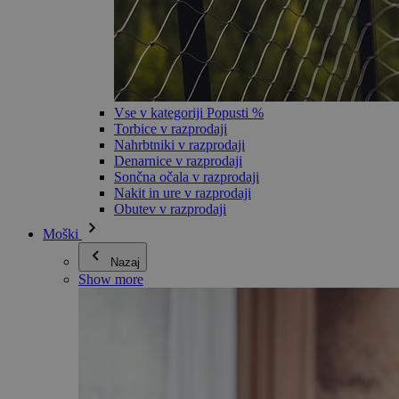
Vse v kategoriji Popusti %
Torbice v razprodaji
Nahrbtniki v razprodaji
Denarnice v razprodaji
Sončna očala v razprodaji
Nakit in ure v razprodaji
Obutev v razprodaji
Moški
Nazaj
Show more