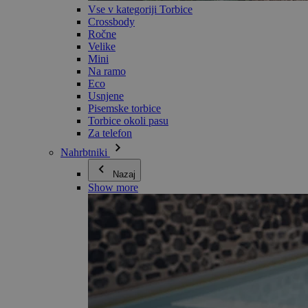
Vse v kategoriji Torbice
Crossbody
Ročne
Velike
Mini
Na ramo
Eco
Usnjene
Pisemske torbice
Torbice okoli pasu
Za telefon
Nahrbtniki
Nazaj
Show more