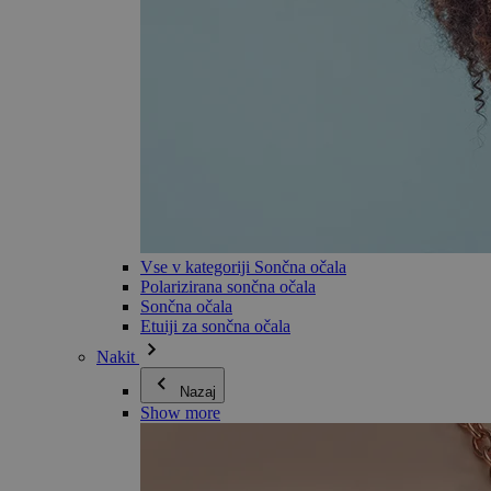
Vse v kategoriji Sončna očala
Polarizirana sončna očala
Sončna očala
Etuiji za sončna očala
Nakit
Nazaj
Show more