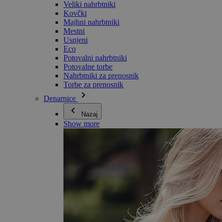
Veliki nahrbtniki
Kovčki
Majhni nahrbtniki
Mestni
Usnjeni
Eco
Potovalni nahrbtniki
Potovalne torbe
Nahrbtniki za prenosnik
Torbe za prenosnik
Denarnice
Nazaj
Show more