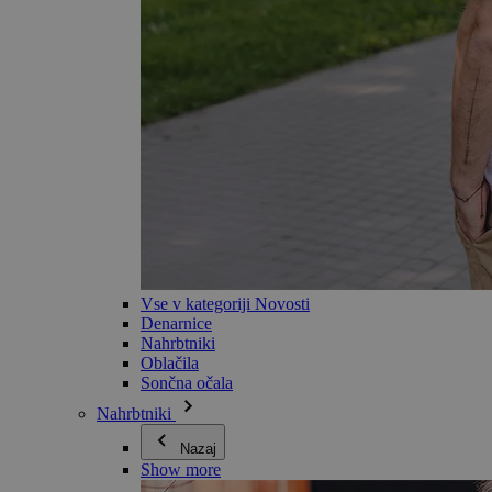
Vse v kategoriji Novosti
Denarnice
Nahrbtniki
Oblačila
Sončna očala
Nahrbtniki
Nazaj
Show more