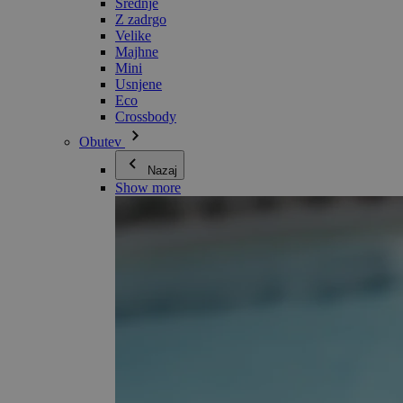
Srednje
Z zadrgo
Velike
Majhne
Mini
Usnjene
Eco
Crossbody
Obutev
Nazaj
Show more