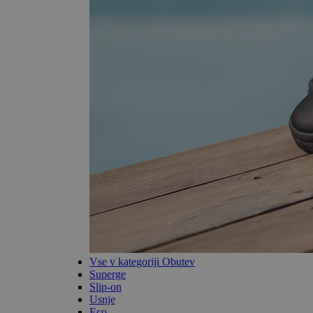
Vse v kategoriji Obutev
Superge
Slip-on
Usnje
Eco