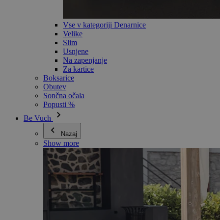
Vse v kategoriji Denarnice
Velike
Slim
Usnjene
Na zapenjanje
Za kartice
Boksarice
Obutev
Sončna očala
Popusti %
Be Vuch
Nazaj
Show more