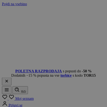
Pojdi na vsebino
POLETNA RAZPRODAJA
s popusti do
-50 %
Dodatnih −15 % popusta na vse
torbice
s kodo
TOR15
Išči
Meni
Moj seznam
Prijavi se