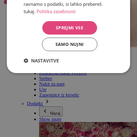
ravnamo s podatki, si lahko prebereš
tukaj.
Politika zasebnosti
SPREJMI VSE
SAMO NUJNI
Vse v kategoriji Nakit
Uhani
NASTAVITVE
Zapestnice
Ogrlice
Kolekcija Adéle Pečlové
Srebro
Nakit za pare
Ure
Zapestnice iz kroglic
Dodatki
Nazaj
Show more