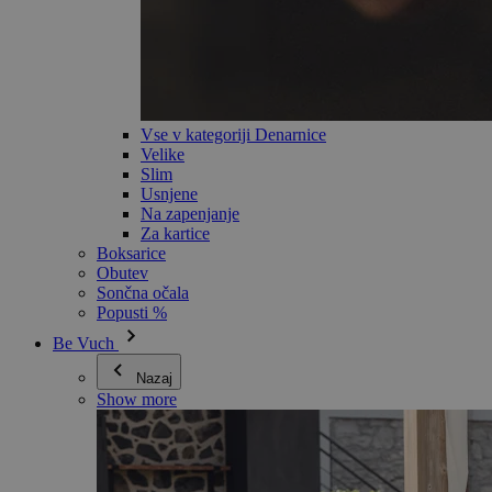
Vse v kategoriji Denarnice
Velike
Slim
Usnjene
Na zapenjanje
Za kartice
Boksarice
Obutev
Sončna očala
Popusti %
Be Vuch
Nazaj
Show more