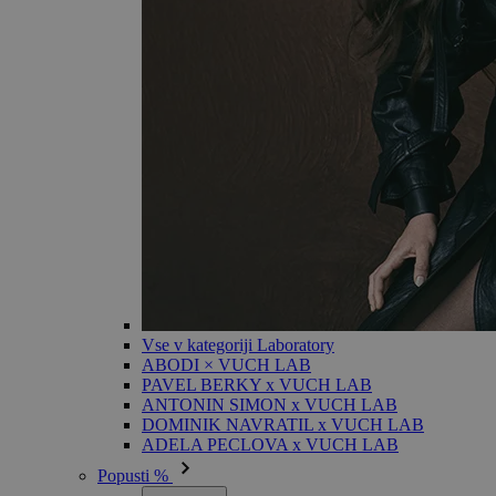
Vse v kategoriji Laboratory
ABODI × VUCH LAB
PAVEL BERKY x VUCH LAB
ANTONIN SIMON x VUCH LAB
DOMINIK NAVRATIL x VUCH LAB
ADELA PECLOVA x VUCH LAB
Popusti %