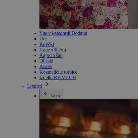
Vse v kategoriji Dodatki
Ure
Kovčki
Kape s šiltom
Kape in šali
Obeski
Pasovi
Kozmetične torbice
Izdelki RE:VUCH
Limited
Nazaj