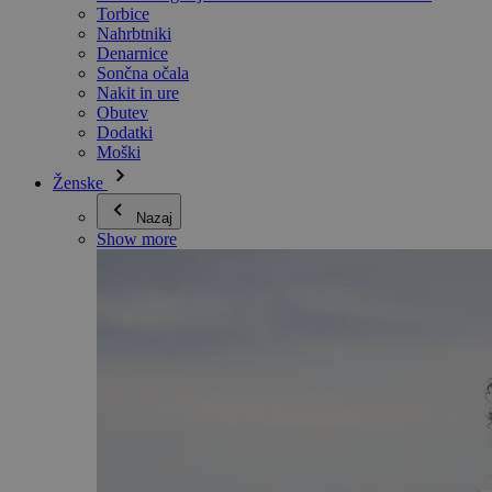
Torbice
Nahrbtniki
Denarnice
Sončna očala
Nakit in ure
Obutev
Dodatki
Moški
Ženske
Nazaj
Show more