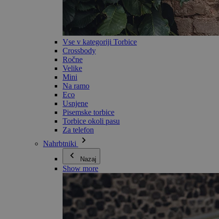
Vse v kategoriji Torbice
Crossbody
Ročne
Velike
Mini
Na ramo
Eco
Usnjene
Pisemske torbice
Torbice okoli pasu
Za telefon
Nahrbtniki
Nazaj
Show more