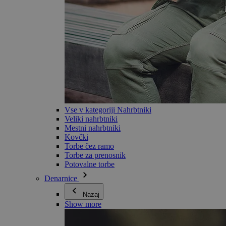
Vse v kategoriji Nahrbtniki
Veliki nahrbtniki
Mestni nahrbtniki
Kovčki
Torbe čez ramo
Torbe za prenosnik
Potovalne torbe
Denarnice
Nazaj
Show more