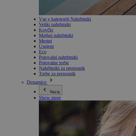
Vse v kategoriji Nahrbtniki
Veliki nahrbtniki
Kovčki
Majhni nahrbtniki
Mestni
Usnjeni
Eco
Potovalni nahrbtniki
Potovalne torbe
Nahrbtniki za prenosnik
Torbe za prenosnik
Denarnice
Nazaj
Show more