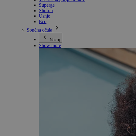
Superge
Slip-on
Usnje
Eco
Sončna očala
Nazaj
Show more