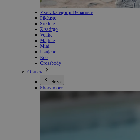
Vse v kategoriji Denarnice
Pikčaste
Srednje
Z zadrgo
Velike
Majhne
Mini
Usnjene
Eco
Crossbody
Obutev
Nazaj
Show more