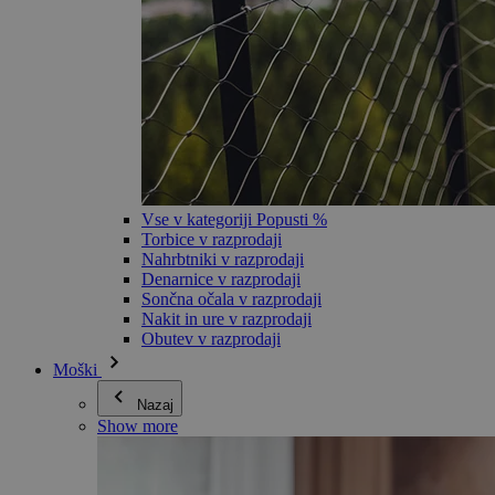
Vse v kategoriji Popusti %
Torbice v razprodaji
Nahrbtniki v razprodaji
Denarnice v razprodaji
Sončna očala v razprodaji
Nakit in ure v razprodaji
Obutev v razprodaji
Moški
Nazaj
Show more