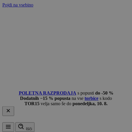
Pojdi na vsebino
POLETNA RAZPRODAJA
s popusti
do -50 %
Dodatnih −15 % popusta
na vse
torbice
s kodo
TOR15
velja samo še do
ponedeljka, 10. 8.
Išči