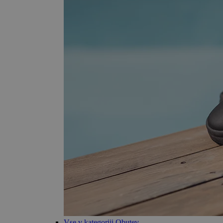
Vse v kategoriji Obutev