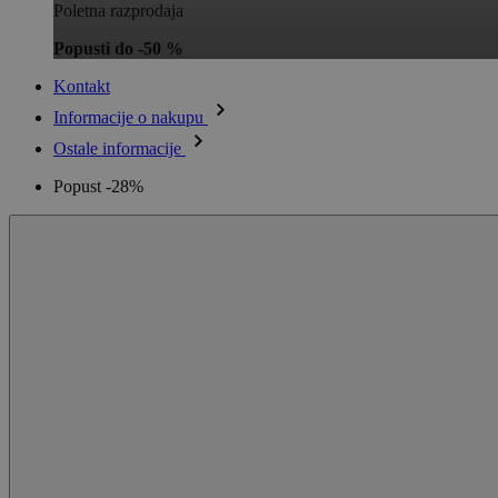
Poletna razprodaja
Popusti do -50 %
Kontakt
Informacije o nakupu
Ostale informacije
Popust -28%