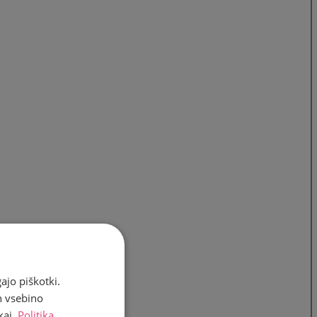
ajo piškotki.
n vsebino
kaj.
Politika