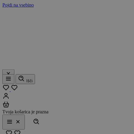
Pojdi na vsebino
Išči
Meni
Moj seznam
Prijavi se
Košarica
Tvoja košarica je prazna
Išči
Meni
Zapri
Priljubljeno