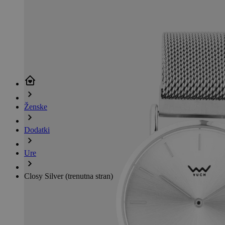
Ženske
Dodatki
Ure
Closy Silver
(trenutna stran)