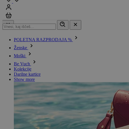
Prijavi se
Košarica
POLETNA RAZPRODAJA %
Ženske
Moški
Be Vuch
Kolekcije
Darilne kartice
Show more