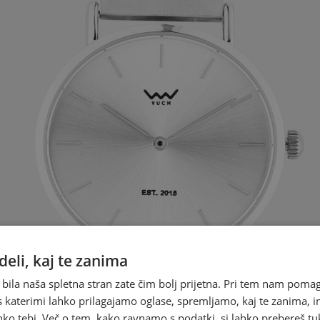
eli, kaj te zanima
 bila naša spletna stran zate čim bolj prijetna. Pri tem nam pomag
s katerimi lahko prilagajamo oglase, spremljamo, kaj te zanima, i
ko tebi. Več o tem, kako ravnamo s podatki, si lahko prebereš tu