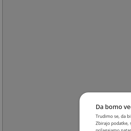
Da bomo ved
Trudimo se, da bi
Zbirajo podatke, 
prilagajamo natan