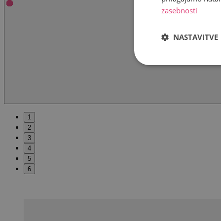
zasebnosti
NASTAVITVE
1
2
3
4
5
6