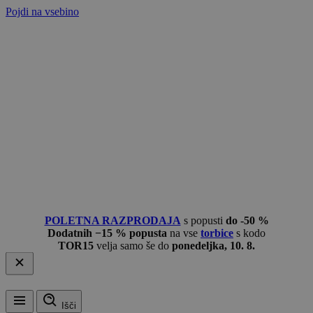
Pojdi na vsebino
POLETNA RAZPRODAJA
s popusti
do -50 %
Dodatnih −15 % popusta
na vse
torbice
s kodo
TOR15
velja samo še do
ponedeljka, 10. 8.
Išči