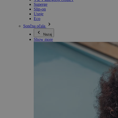
Superge
Slip-on
Usnje
Eco
Sončna očala
Nazaj
Show more