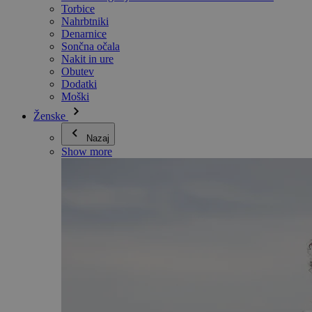
Torbice
Nahrbtniki
Denarnice
Sončna očala
Nakit in ure
Obutev
Dodatki
Moški
Ženske
Nazaj
Show more