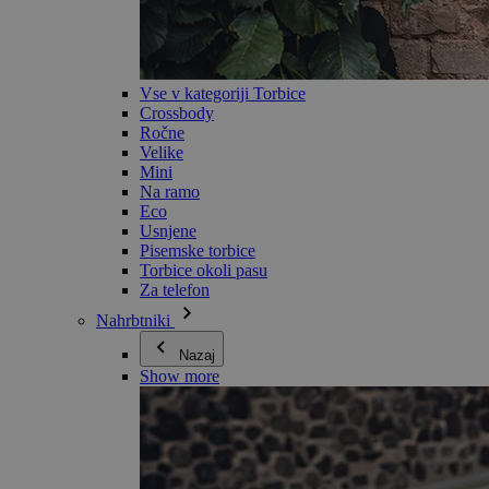
Vse v kategoriji Torbice
Crossbody
Ročne
Velike
Mini
Na ramo
Eco
Usnjene
Pisemske torbice
Torbice okoli pasu
Za telefon
Nahrbtniki
Nazaj
Show more