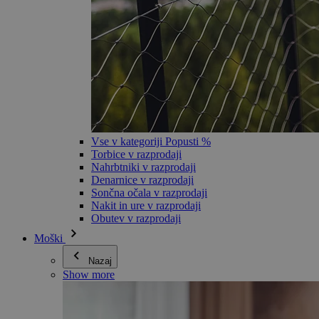
Vse v kategoriji Popusti %
Torbice v razprodaji
Nahrbtniki v razprodaji
Denarnice v razprodaji
Sončna očala v razprodaji
Nakit in ure v razprodaji
Obutev v razprodaji
Moški
Nazaj
Show more