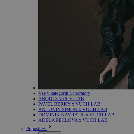
Vse v kategoriji Laboratory
ABODI × VUCH LAB
PAVEL BERKY x VUCH LAB
ANTONIN SIMON x VUCH LAB
DOMINIK NAVRATIL x VUCH LAB
ADELA PECLOVA x VUCH LAB
Popusti %