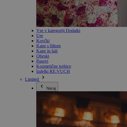
Vse v kategoriji Dodatki
Ure
Kovčki
Kape s šiltom
Kape in šali
Obeski
Pasovi
Kozmetične torbice
Izdelki RE:VUCH
Limited
Nazaj