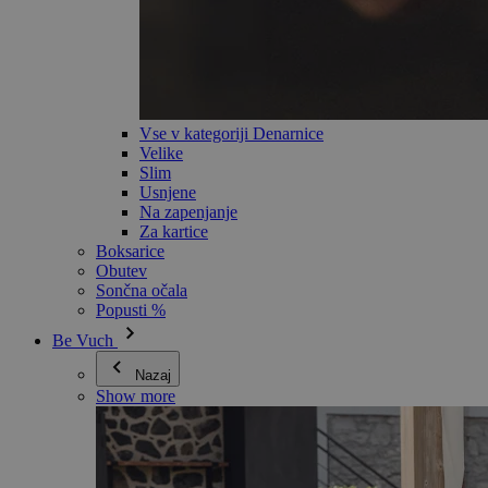
Vse v kategoriji Denarnice
Velike
Slim
Usnjene
Na zapenjanje
Za kartice
Boksarice
Obutev
Sončna očala
Popusti %
Be Vuch
Nazaj
Show more