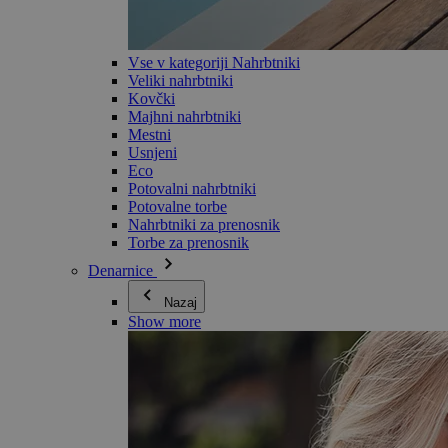
Vse v kategoriji Nahrbtniki
Veliki nahrbtniki
Kovčki
Majhni nahrbtniki
Mestni
Usnjeni
Eco
Potovalni nahrbtniki
Potovalne torbe
Nahrbtniki za prenosnik
Torbe za prenosnik
Denarnice
Nazaj
Show more