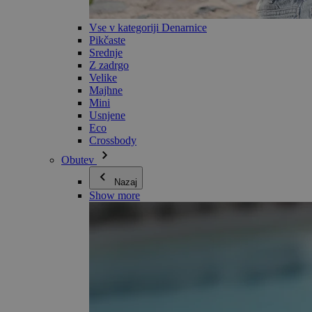
Vse v kategoriji Denarnice
Pikčaste
Srednje
Z zadrgo
Velike
Majhne
Mini
Usnjene
Eco
Crossbody
Obutev
Nazaj
Show more