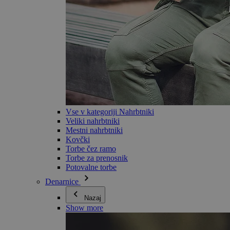
Vse v kategoriji Nahrbtniki
Veliki nahrbtniki
Mestni nahrbtniki
Kovčki
Torbe čez ramo
Torbe za prenosnik
Potovalne torbe
Denarnice
Nazaj
Show more