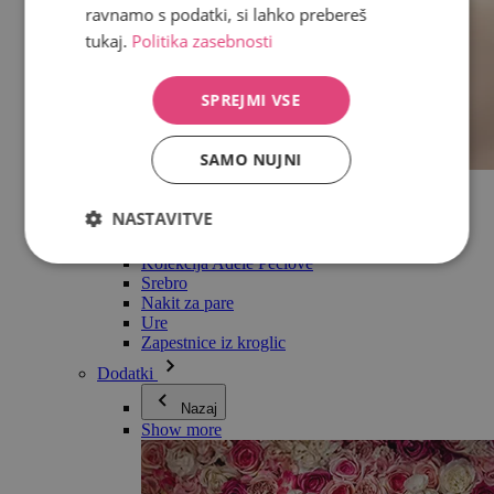
ravnamo s podatki, si lahko prebereš
tukaj.
Politika zasebnosti
SPREJMI VSE
SAMO NUJNI
Vse v kategoriji Nakit
Uhani
NASTAVITVE
Zapestnice
Ogrlice
Kolekcija Adéle Pečlové
Srebro
Nakit za pare
Ure
Zapestnice iz kroglic
Dodatki
Nazaj
Show more