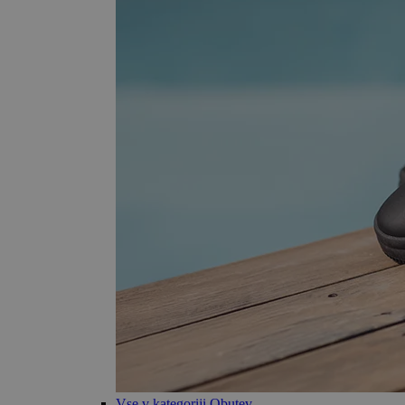
Vse v kategoriji Obutev