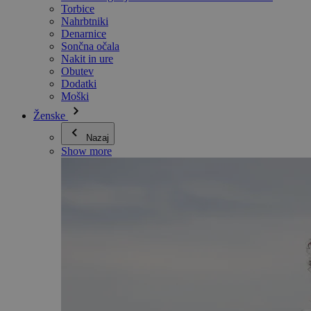
Torbice
Nahrbtniki
Denarnice
Sončna očala
Nakit in ure
Obutev
Dodatki
Moški
Ženske
Nazaj
Show more