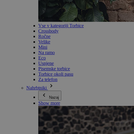
Vse v kategoriji Torbice
Crossbody
Ročne
Velike
Mini
Na ramo
Eco
Usnjene
Pisemske torbice
Torbice okoli pasu
Za telefon
Nahrbtniki
Nazaj
Show more