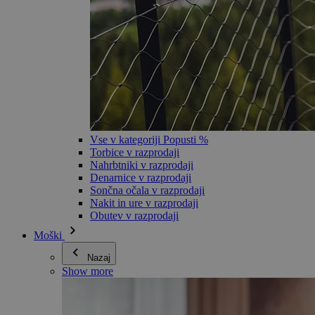
Vse v kategoriji Popusti %
Torbice v razprodaji
Nahrbtniki v razprodaji
Denarnice v razprodaji
Sončna očala v razprodaji
Nakit in ure v razprodaji
Obutev v razprodaji
Moški
Nazaj
Show more