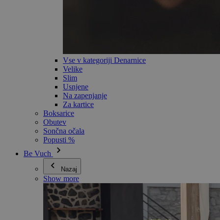
Vse v kategoriji Denarnice
Velike
Slim
Usnjene
Na zapenjanje
Za kartice
Boksarice
Obutev
Sončna očala
Popusti %
Be Vuch
Nazaj
Show more