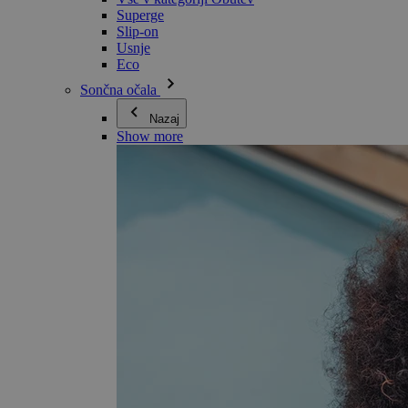
Superge
Slip-on
Usnje
Eco
Sončna očala
Nazaj
Show more