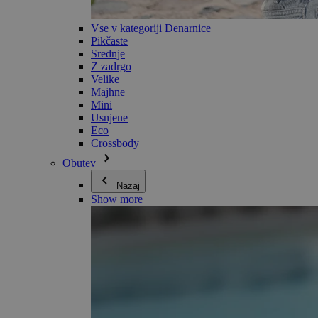
Vse v kategoriji Denarnice
Pikčaste
Srednje
Z zadrgo
Velike
Majhne
Mini
Usnjene
Eco
Crossbody
Obutev
Nazaj
Show more