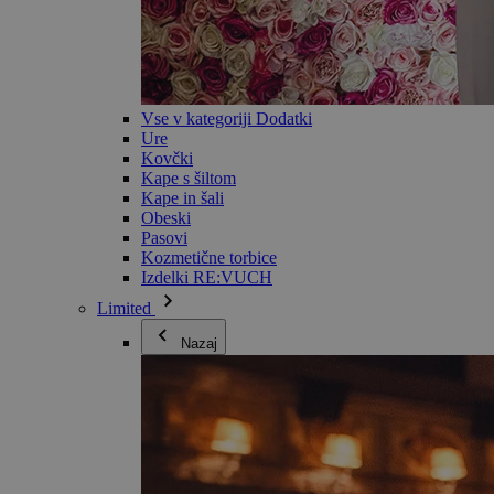
Vse v kategoriji Dodatki
Ure
Kovčki
Kape s šiltom
Kape in šali
Obeski
Pasovi
Kozmetične torbice
Izdelki RE:VUCH
Limited
Nazaj