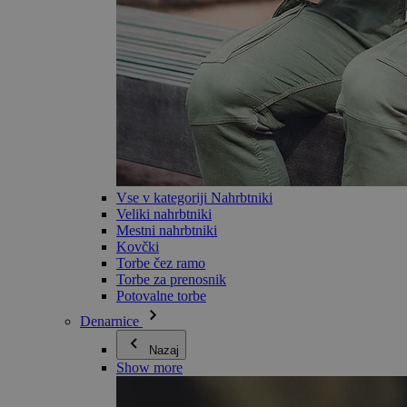
Vse v kategoriji Nahrbtniki
Veliki nahrbtniki
Mestni nahrbtniki
Kovčki
Torbe čez ramo
Torbe za prenosnik
Potovalne torbe
Denarnice
Nazaj
Show more