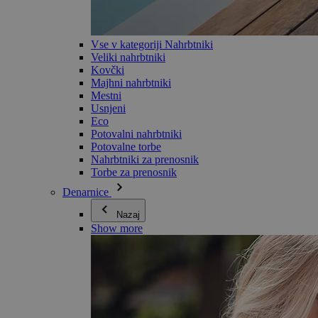
Vse v kategoriji Nahrbtniki
Veliki nahrbtniki
Kovčki
Majhni nahrbtniki
Mestni
Usnjeni
Eco
Potovalni nahrbtniki
Potovalne torbe
Nahrbtniki za prenosnik
Torbe za prenosnik
Denarnice
Nazaj
Show more