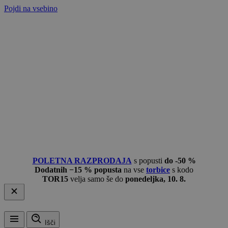
Pojdi na vsebino
POLETNA RAZPRODAJA
s popusti
do -50 %
Dodatnih −15 % popusta
na vse
torbice
s kodo
TOR15
velja samo še do
ponedeljka, 10. 8.
Išči