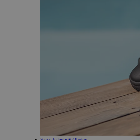
Vse v kategoriji Obutev