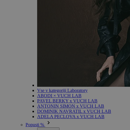
Vse v kategoriji Laboratory
ABODI × VUCH LAB
PAVEL BERKY x VUCH LAB
ANTONIN SIMON x VUCH LAB
DOMINIK NAVRATIL x VUCH LAB
ADELA PECLOVA x VUCH LAB
Popusti %