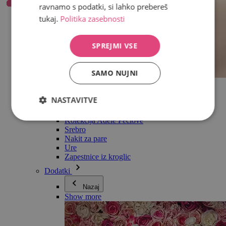
ravnamo s podatki, si lahko prebereš
tukaj.
Politika zasebnosti
SPREJMI VSE
SAMO NUJNI
Vse v kategoriji Nakit
Uhani
NASTAVITVE
Zapestnice
Ogrlice
Kolekcija Adéle Pečlové
Srebro
Nakit za pare
Ure
Zapestnice iz kroglic
Dodatki
Nazaj
Show more