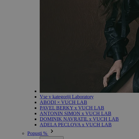
Vse v kategoriji Laboratory
ABODI × VUCH LAB
PAVEL BERKY x VUCH LAB
ANTONIN SIMON x VUCH LAB
DOMINIK NAVRATIL x VUCH LAB
ADELA PECLOVA x VUCH LAB
Popusti %