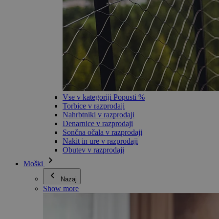
Vse v kategoriji Popusti %
Torbice v razprodaji
Nahrbtniki v razprodaji
Denarnice v razprodaji
Sončna očala v razprodaji
Nakit in ure v razprodaji
Obutev v razprodaji
Moški
Nazaj
Show more