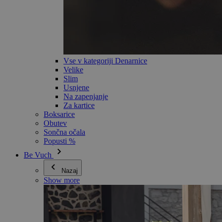
Vse v kategoriji Denarnice
Velike
Slim
Usnjene
Na zapenjanje
Za kartice
Boksarice
Obutev
Sončna očala
Popusti %
Be Vuch
Nazaj
Show more