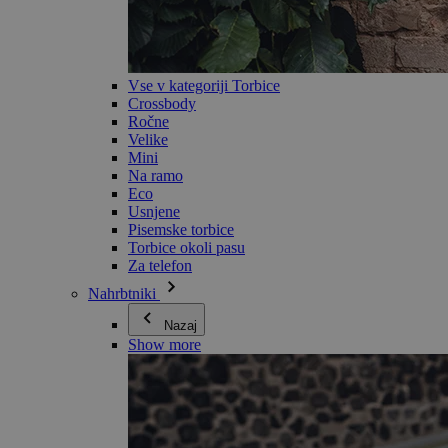
Vse v kategoriji Torbice
Crossbody
Ročne
Velike
Mini
Na ramo
Eco
Usnjene
Pisemske torbice
Torbice okoli pasu
Za telefon
Nahrbtniki
Nazaj
Show more