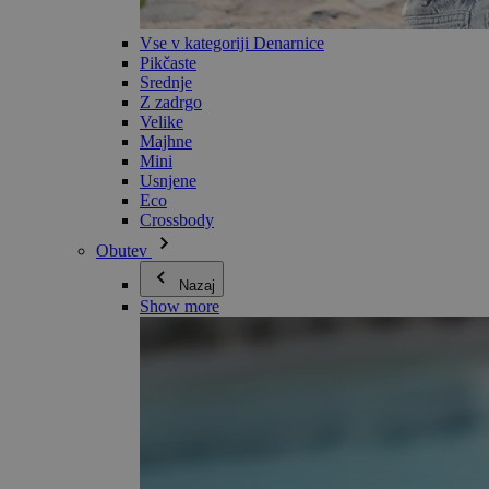
Vse v kategoriji Denarnice
Pikčaste
Srednje
Z zadrgo
Velike
Majhne
Mini
Usnjene
Eco
Crossbody
Obutev
Nazaj
Show more