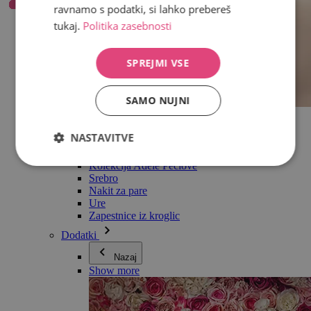
ravnamo s podatki, si lahko prebereš
tukaj.
Politika zasebnosti
SPREJMI VSE
SAMO NUJNI
Vse v kategoriji Nakit
Uhani
NASTAVITVE
Zapestnice
Ogrlice
Kolekcija Adéle Pečlové
Srebro
Nakit za pare
Ure
Zapestnice iz kroglic
Dodatki
Nazaj
Show more