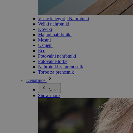
Vse v kategoriji Nahrbtniki
Veliki nahrbtniki
Kovčki
Majhni nahrbtniki
Mestni
Usnjeni
Eco
Potovalni nahrbtniki
Potovalne torbe
Nahrbtniki za prenosnik
Torbe za prenosnik
Denarnice
Nazaj
Show more