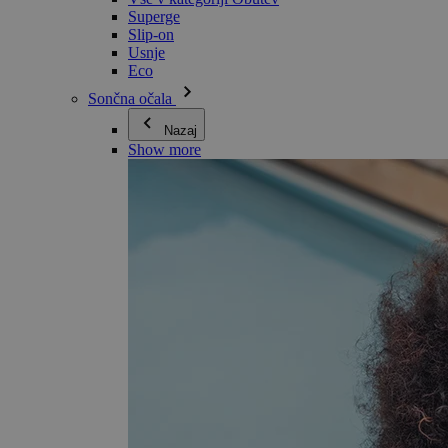
Superge
Slip-on
Usnje
Eco
Sončna očala
Nazaj
Show more