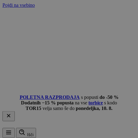
Pojdi na vsebino
POLETNA RAZPRODAJA
s popusti
do -50 %
Dodatnih −15 % popusta
na vse
torbice
s kodo
TOR15
velja samo še do
ponedeljka, 10. 8.
Išči