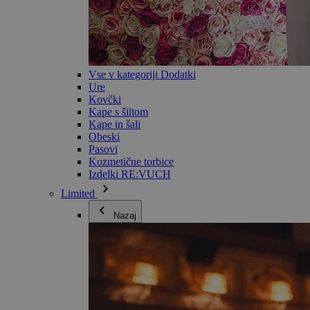
Vse v kategoriji Dodatki
Ure
Kovčki
Kape s šiltom
Kape in šali
Obeski
Pasovi
Kozmetične torbice
Izdelki RE:VUCH
Limited
Nazaj