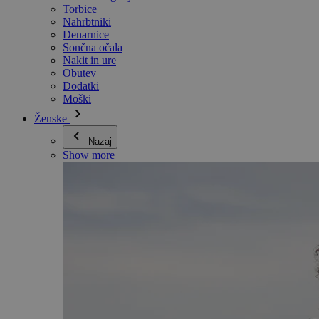
Torbice
Nahrbtniki
Denarnice
Sončna očala
Nakit in ure
Obutev
Dodatki
Moški
Ženske
Nazaj
Show more