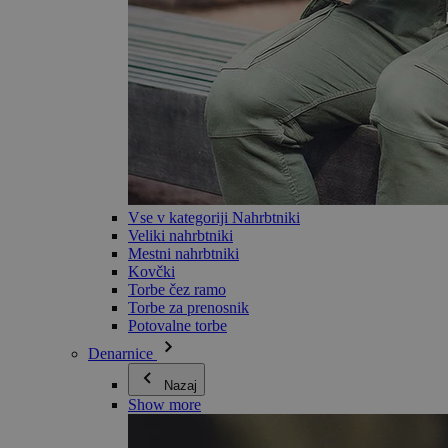
Vse v kategoriji Nahrbtniki
Veliki nahrbtniki
Mestni nahrbtniki
Kovčki
Torbe čez ramo
Torbe za prenosnik
Potovalne torbe
Denarnice
Nazaj
Show more