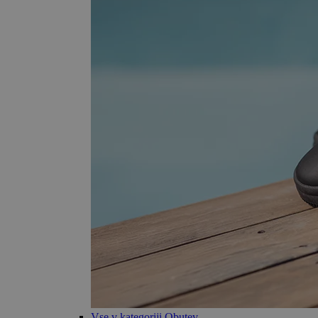
Vse v kategoriji Obutev