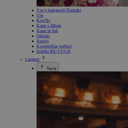
Vse v kategoriji Dodatki
Ure
Kovčki
Kape s šiltom
Kape in šali
Obeski
Pasovi
Kozmetične torbice
Izdelki RE:VUCH
Limited
Nazaj