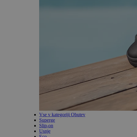
Vse v kategoriji Obutev
Superge
Slip-on
Usnje
Eco