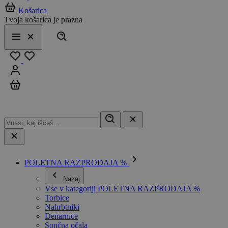
Košarica
Tvoja košarica je prazna
Išči
Meni
Zapri
Priljubljeno
Prijavi se
Košarica
POLETNA RAZPRODAJA %
Nazaj
Vse v kategoriji POLETNA RAZPRODAJA %
Torbice
Nahrbtniki
Denarnice
Sončna očala