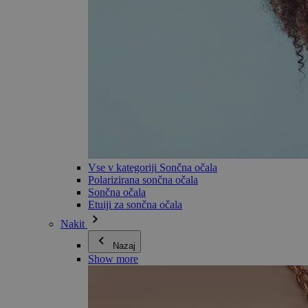
Vse v kategoriji Sončna očala
Polarizirana sončna očala
Sončna očala
Etuiji za sončna očala
Nakit
Nazaj
Show more