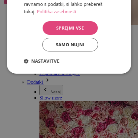
ravnamo s podatki, si lahko prebereš
tukaj.
Politika zasebnosti
SPREJMI VSE
Vse v kategoriji Nakit
Uhani
Zapestnice
SAMO NUJNI
Ogrlice
Kolekcija Adéle Pečlové
Srebro
NASTAVITVE
Nakit za pare
Ure
Zapestnice iz kroglic
Dodatki
Nazaj
Show more