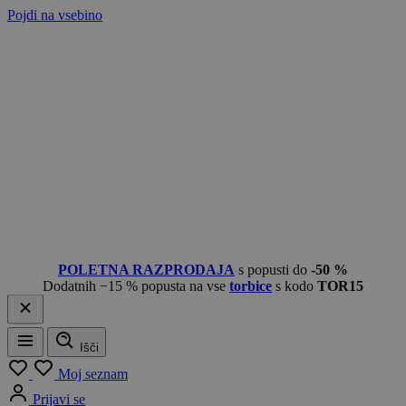
Pojdi na vsebino
POLETNA RAZPRODAJA
s popusti do
-50 %
Dodatnih −15 % popusta na vse
torbice
s kodo
TOR15
Išči
Meni
Moj seznam
Prijavi se