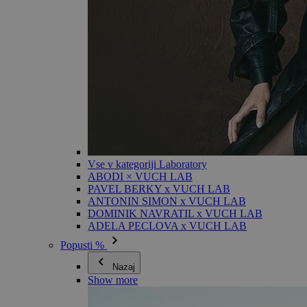
Vse v kategoriji Laboratory
ABODI × VUCH LAB
PAVEL BERKY x VUCH LAB
ANTONIN SIMON x VUCH LAB
DOMINIK NAVRATIL x VUCH LAB
ADELA PECLOVA x VUCH LAB
Popusti %
Nazaj
Show more