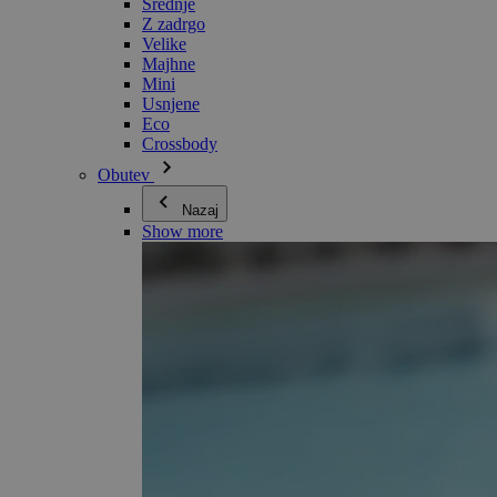
Srednje
Z zadrgo
Velike
Majhne
Mini
Usnjene
Eco
Crossbody
Obutev
Nazaj
Show more