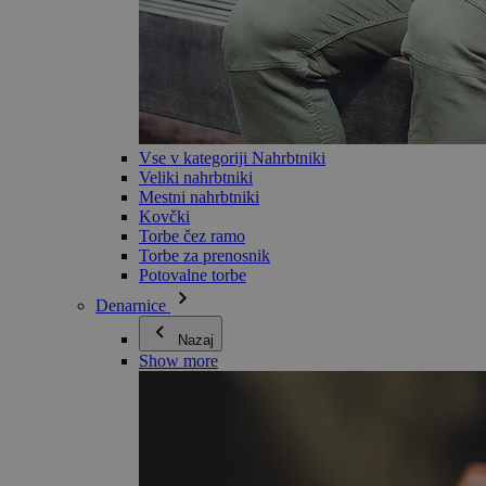
Vse v kategoriji Nahrbtniki
Veliki nahrbtniki
Mestni nahrbtniki
Kovčki
Torbe čez ramo
Torbe za prenosnik
Potovalne torbe
Denarnice
Nazaj
Show more