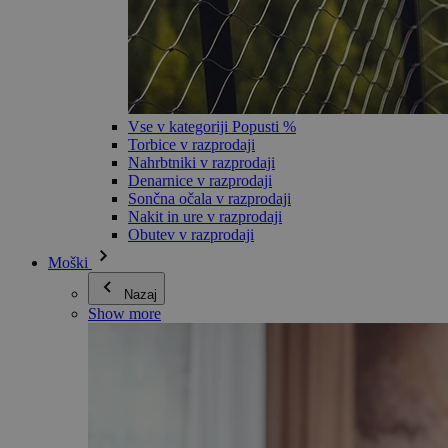
Vse v kategoriji Popusti %
Torbice v razprodaji
Nahrbtniki v razprodaji
Denarnice v razprodaji
Sončna očala v razprodaji
Nakit in ure v razprodaji
Obutev v razprodaji
Moški
Nazaj
Show more