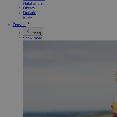
Nakit in ure
Obutev
Dodatki
Moški
Ženske
Nazaj
Show more