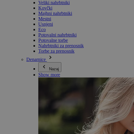
Veliki nahrbtniki
Kovčki
Majhni nahrbtniki
Mestni
Usnjeni
Eco
Potovalni nahrbtniki
Potovalne torbe
Nahrbtniki za prenosnik
Torbe za prenosnik
Denarnice
Nazaj
Show more