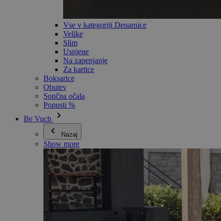
Vse v kategoriji Denarnice
Velike
Slim
Usnjene
Na zapenjanje
Za kartice
Boksarice
Obutev
Sončna očala
Popusti %
Be Vuch
Nazaj
Show more