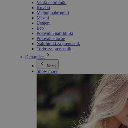
Veliki nahrbtniki
Kovčki
Majhni nahrbtniki
Mestni
Usnjeni
Eco
Potovalni nahrbtniki
Potovalne torbe
Nahrbtniki za prenosnik
Torbe za prenosnik
Denarnice
Nazaj
Show more