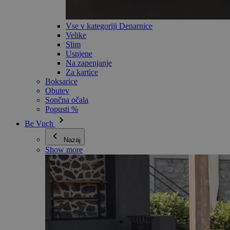
Vse v kategoriji Denarnice
Velike
Slim
Usnjene
Na zapenjanje
Za kartice
Boksarice
Obutev
Sončna očala
Popusti %
Be Vuch
Nazaj
Show more