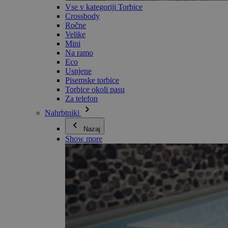
Vse v kategoriji Torbice
Crossbody
Ročne
Velike
Mini
Na ramo
Eco
Usnjene
Pisemske torbice
Torbice okoli pasu
Za telefon
Nahrbtniki
Nazaj
Show more