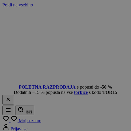
Pojdi na vsebino
POLETNA RAZPRODAJA
s popusti do
-50 %
Dodatnih −15 % popusta na vse
torbice
s kodo
TOR15
Išči
Meni
Moj seznam
Prijavi se