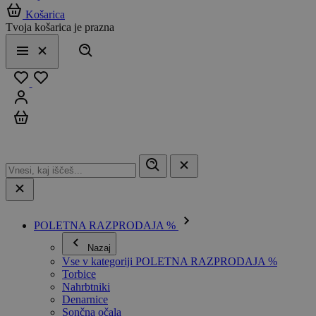
Košarica
Tvoja košarica je prazna
Išči
Meni
Zapri
Priljubljeno
Prijavi se
Košarica
POLETNA RAZPRODAJA %
Nazaj
Vse v kategoriji POLETNA RAZPRODAJA %
Torbice
Nahrbtniki
Denarnice
Sončna očala