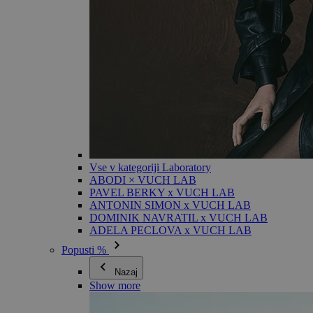
Vse v kategoriji Laboratory
ABODI × VUCH LAB
PAVEL BERKY x VUCH LAB
ANTONIN SIMON x VUCH LAB
DOMINIK NAVRATIL x VUCH LAB
ADELA PECLOVA x VUCH LAB
Popusti %
Nazaj
Show more