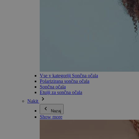
Vse v kategoriji Sončna očala
Polarizirana sončna očala
Sončna očala
Etuiji za sončna očala
Nakit
Nazaj
Show more