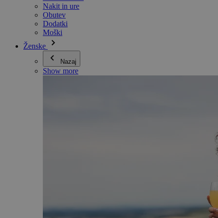
Nakit in ure
Obutev
Dodatki
Moški
Ženske
Nazaj
Show more