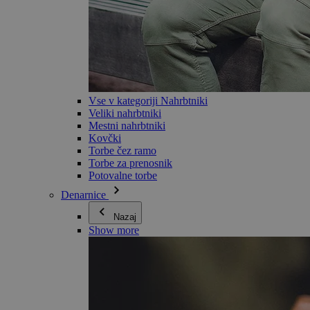
Vse v kategoriji Nahrbtniki
Veliki nahrbtniki
Mestni nahrbtniki
Kovčki
Torbe čez ramo
Torbe za prenosnik
Potovalne torbe
Denarnice
Nazaj
Show more