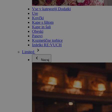
Vse v kategoriji Dodatki
Ure
Kovčki
Kape s šiltom
Kape in šali
Obeski
Pasovi
Kozmetične torbice
Izdelki RE:VUCH
Limited
Nazaj