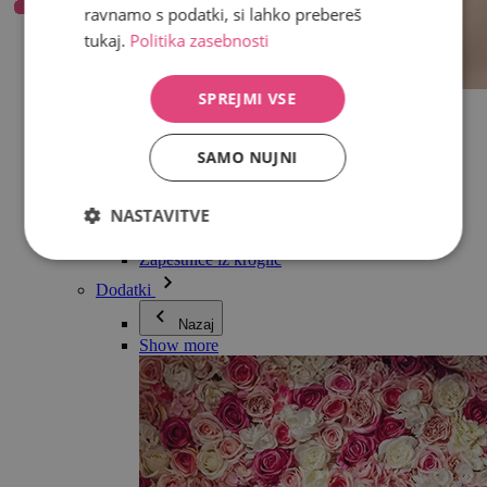
ravnamo s podatki, si lahko prebereš
tukaj.
Politika zasebnosti
SPREJMI VSE
Vse v kategoriji Nakit
Uhani
Zapestnice
SAMO NUJNI
Ogrlice
Kolekcija Adéle Pečlové
Srebro
NASTAVITVE
Nakit za pare
Ure
Zapestnice iz kroglic
Dodatki
Nazaj
Show more