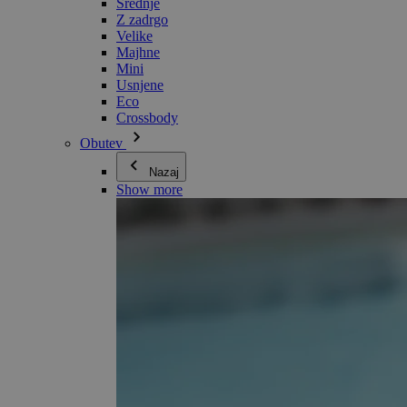
Srednje
Z zadrgo
Velike
Majhne
Mini
Usnjene
Eco
Crossbody
Obutev
Nazaj
Show more