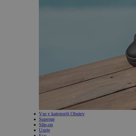
Vse v kategoriji Obutev
Superge
Slip-on
Usnje
Eco