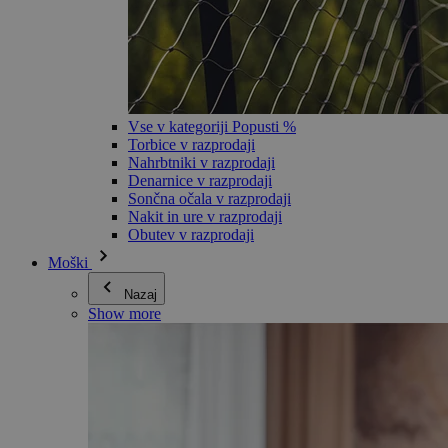
Vse v kategoriji Popusti %
Torbice v razprodaji
Nahrbtniki v razprodaji
Denarnice v razprodaji
Sončna očala v razprodaji
Nakit in ure v razprodaji
Obutev v razprodaji
Moški
Nazaj
Show more