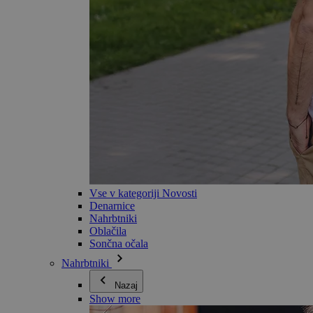
Vse v kategoriji Novosti
Denarnice
Nahrbtniki
Oblačila
Sončna očala
Nahrbtniki
Nazaj
Show more