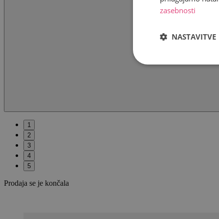
zasebnosti
NASTAVITVE
1
2
3
4
5
Prodaja se je končala