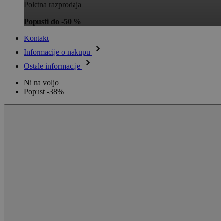
Poletna razprodaja
Popusti do -50 %
Kontakt
Informacije o nakupu
Ostale informacije
Ni na voljo
Popust -38%