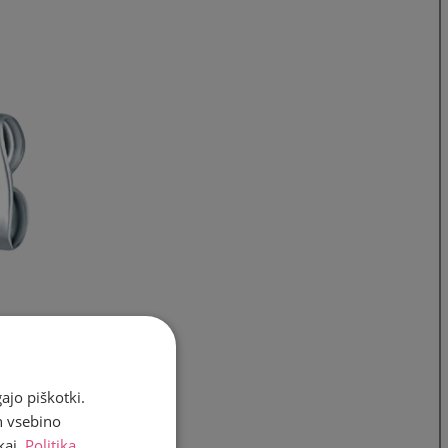
ajo piškotki.
n vsebino
kaj.
Politika