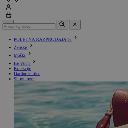
Prijavi se
Košarica
POLETNA RAZPRODAJA %
Ženske
Moški
Be Vuch
Kolekcije
Darilne kartice
Show more