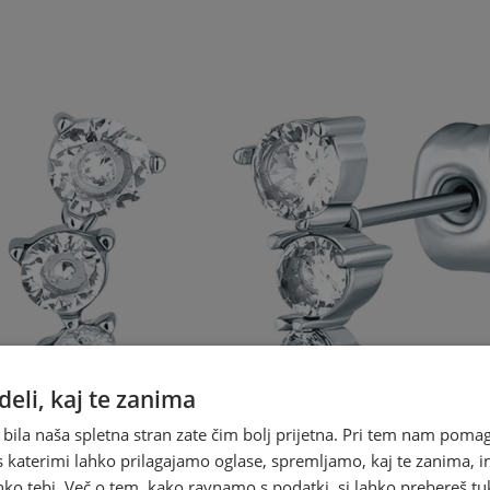
eli, kaj te zanima
 bila naša spletna stran zate čim bolj prijetna. Pri tem nam pomag
s katerimi lahko prilagajamo oglase, spremljamo, kaj te zanima, i
ko tebi. Več o tem, kako ravnamo s podatki, si lahko prebereš tu