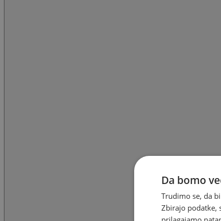
Da bomo ved
Trudimo se, da bi
Zbirajo podatke, 
prilagajamo natan