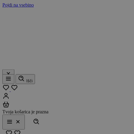
Pojdi na vsebino
Išči
Meni
Moj seznam
Prijavi se
Košarica
Tvoja košarica je prazna
Išči
Meni
Zapri
Priljubljeno