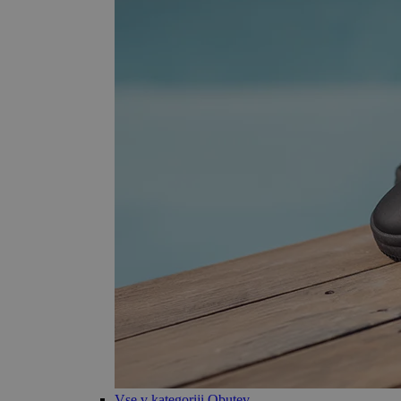
Vse v kategoriji Obutev