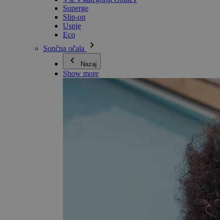
Superge
Slip-on
Usnje
Eco
Sončna očala
Nazaj
Show more