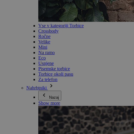
Vse v kategoriji Torbice
Crossbody
Ročne
Velike
Mini
Na ramo
Eco
Usnjene
Pisemske torbice
Torbice okoli pasu
Za telefon
Nahrbtniki
Nazaj
Show more