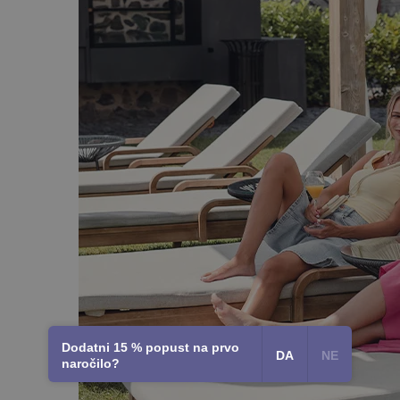
Dodatni 15 % popust na prvo
DA
NE
naročilo?