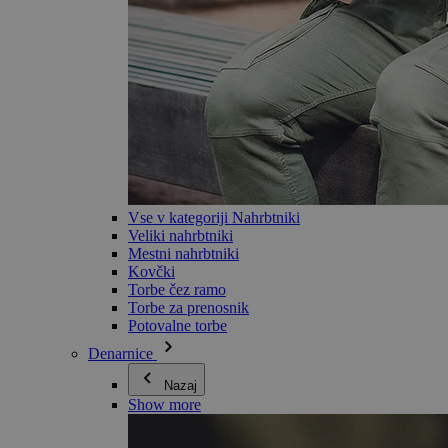
Vse v kategoriji Nahrbtniki
Veliki nahrbtniki
Mestni nahrbtniki
Kovčki
Torbe čez ramo
Torbe za prenosnik
Potovalne torbe
Denarnice
Nazaj
Show more