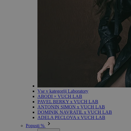
Vse v kategoriji Laboratory
ABODI × VUCH LAB
PAVEL BERKY x VUCH LAB
ANTONIN SIMON x VUCH LAB
DOMINIK NAVRATIL x VUCH LAB
ADELA PECLOVA x VUCH LAB
Popusti %