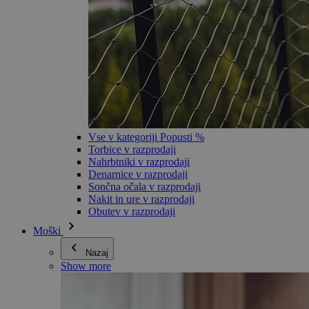
Vse v kategoriji Popusti %
Torbice v razprodaji
Nahrbtniki v razprodaji
Denarnice v razprodaji
Sončna očala v razprodaji
Nakit in ure v razprodaji
Obutev v razprodaji
Moški
Nazaj
Show more