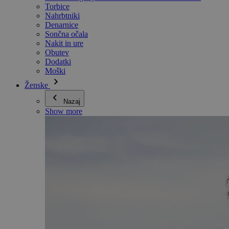
Torbice
Nahrbtniki
Denarnice
Sončna očala
Nakit in ure
Obutev
Dodatki
Moški
Ženske
Nazaj
Show more