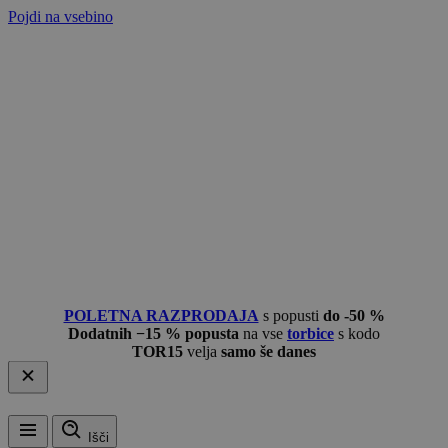
Pojdi na vsebino
POLETNA RAZPRODAJA
s popusti
do -50 %
Dodatnih −15 % popusta
na vse
torbice
s kodo
TOR15
velja
samo še danes
Išči