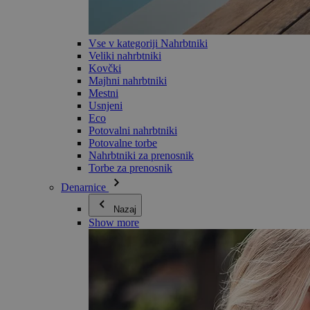
Vse v kategoriji Nahrbtniki
Veliki nahrbtniki
Kovčki
Majhni nahrbtniki
Mestni
Usnjeni
Eco
Potovalni nahrbtniki
Potovalne torbe
Nahrbtniki za prenosnik
Torbe za prenosnik
Denarnice
Nazaj
Show more