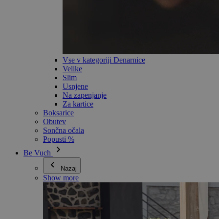
Vse v kategoriji Denarnice
Velike
Slim
Usnjene
Na zapenjanje
Za kartice
Boksarice
Obutev
Sončna očala
Popusti %
Be Vuch
Nazaj
Show more