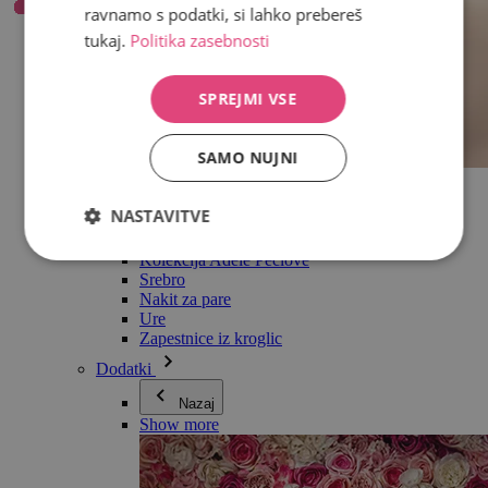
ravnamo s podatki, si lahko prebereš
tukaj.
Politika zasebnosti
SPREJMI VSE
SAMO NUJNI
Vse v kategoriji Nakit
Uhani
NASTAVITVE
Zapestnice
Ogrlice
Kolekcija Adéle Pečlové
Srebro
Nakit za pare
Ure
Zapestnice iz kroglic
Dodatki
Nazaj
Show more