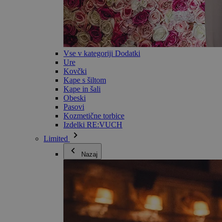
Vse v kategoriji Dodatki
Ure
Kovčki
Kape s šiltom
Kape in šali
Obeski
Pasovi
Kozmetične torbice
Izdelki RE:VUCH
Limited
Nazaj