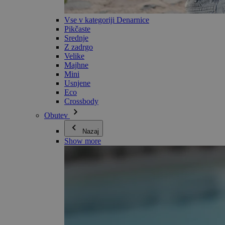
Vse v kategoriji Denarnice
Pikčaste
Srednje
Z zadrgo
Velike
Majhne
Mini
Usnjene
Eco
Crossbody
Obutev
Nazaj
Show more