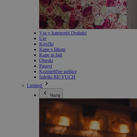
Vse v kategoriji Dodatki
Ure
Kovčki
Kape s šiltom
Kape in šali
Obeski
Pasovi
Kozmetične torbice
Izdelki RE:VUCH
Limited
Nazaj