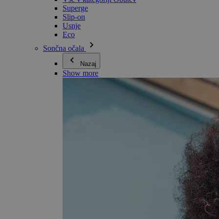
Superge
Slip-on
Usnje
Eco
Sončna očala
Nazaj
Show more