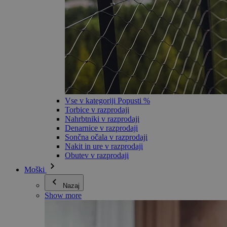
Vse v kategoriji Popusti %
Torbice v razprodaji
Nahrbtniki v razprodaji
Denarnice v razprodaji
Sončna očala v razprodaji
Nakit in ure v razprodaji
Obutev v razprodaji
Moški
Nazaj
Show more