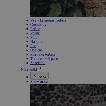
Vse v kategoriji Torbice
Crossbody
Ročne
Velike
Mini
Na ramo
Eco
Usnjene
Pisemske torbice
Torbice okoli pasu
Za telefon
Nahrbtniki
Nazaj
Show more