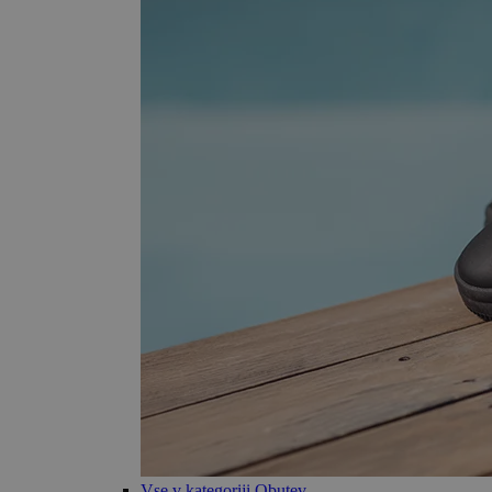
Vse v kategoriji Obutev