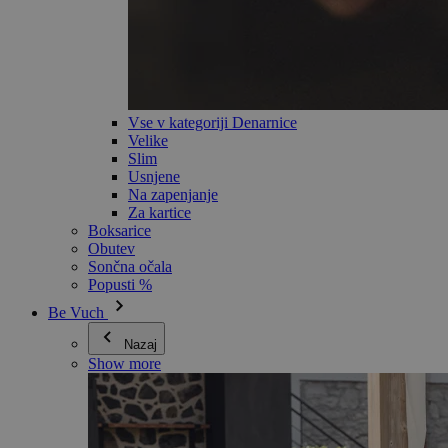
Vse v kategoriji Denarnice
Velike
Slim
Usnjene
Na zapenjanje
Za kartice
Boksarice
Obutev
Sončna očala
Popusti %
Be Vuch
Nazaj
Show more