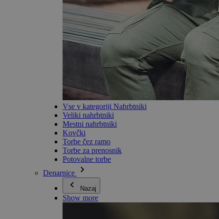
Vse v kategoriji Nahrbtniki
Veliki nahrbtniki
Mestni nahrbtniki
Kovčki
Torbe čez ramo
Torbe za prenosnik
Potovalne torbe
Denarnice
Nazaj
Show more