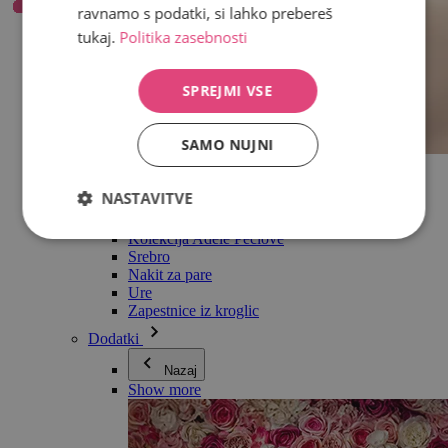
ravnamo s podatki, si lahko prebereš
tukaj.
Politika zasebnosti
SPREJMI VSE
SAMO NUJNI
Vse v kategoriji Nakit
Uhani
NASTAVITVE
Zapestnice
Ogrlice
Kolekcija Adéle Pečlové
Srebro
Nakit za pare
Ure
Zapestnice iz kroglic
Dodatki
Nazaj
Show more