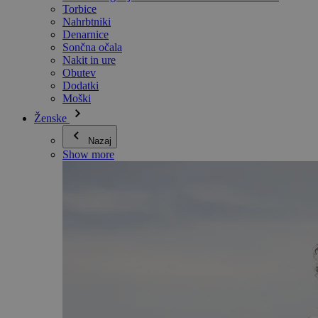
Torbice
Nahrbtniki
Denarnice
Sončna očala
Nakit in ure
Obutev
Dodatki
Moški
Ženske
Nazaj
Show more