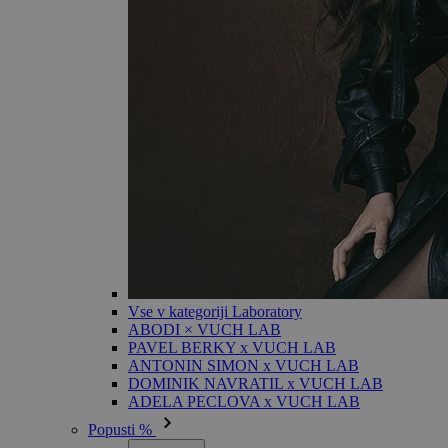
Vse v kategoriji Laboratory
ABODI × VUCH LAB
PAVEL BERKY x VUCH LAB
ANTONIN SIMON x VUCH LAB
DOMINIK NAVRATIL x VUCH LAB
ADELA PECLOVA x VUCH LAB
Popusti %