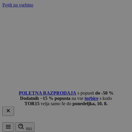
Pojdi na vsebino
POLETNA RAZPRODAJA
s popusti
do -50 %
Dodatnih −15 % popusta
na vse
torbice
s kodo
TOR15
velja samo še do
ponedeljka, 10. 8.
Išči