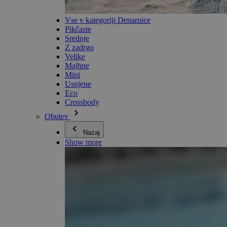
Vse v kategoriji Denarnice
Pikčaste
Srednje
Z zadrgo
Velike
Majhne
Mini
Usnjene
Eco
Crossbody
Obutev
Nazaj
Show more