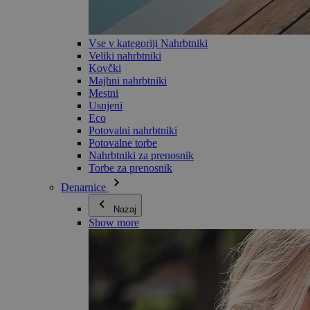
Vse v kategoriji Nahrbtniki
Veliki nahrbtniki
Kovčki
Majhni nahrbtniki
Mestni
Usnjeni
Eco
Potovalni nahrbtniki
Potovalne torbe
Nahrbtniki za prenosnik
Torbe za prenosnik
Denarnice
Nazaj
Show more