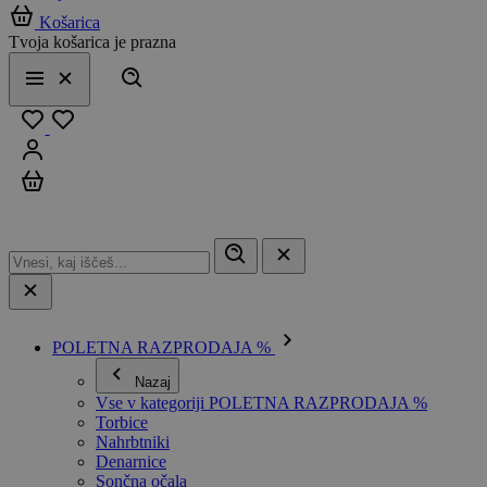
Košarica
Tvoja košarica je prazna
Išči
Meni
Zapri
Priljubljeno
Prijavi se
Košarica
POLETNA RAZPRODAJA %
Nazaj
Vse v kategoriji POLETNA RAZPRODAJA %
Torbice
Nahrbtniki
Denarnice
Sončna očala