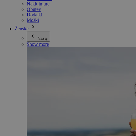
Nakit in ure
Obutev
Dodatki
Moški
Ženske
Nazaj
Show more