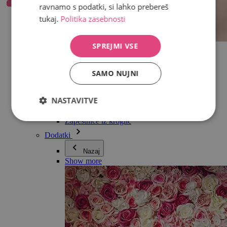
ravnamo s podatki, si lahko prebereš
tukaj.
Politika zasebnosti
SPREJMI VSE
Vse v kategoriji Nakit
Uhani
Zapestnice
SAMO NUJNI
Ogrlice
Kolekcija Adéle Pečlové
Srebro
NASTAVITVE
Nakit za pare
Ure
Zapestnice iz kroglic
Dodatki
Nazaj
Show more