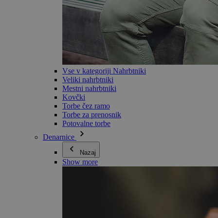
Vse v kategoriji Nahrbtniki
Veliki nahrbtniki
Mestni nahrbtniki
Kovčki
Torbe čez ramo
Torbe za prenosnik
Potovalne torbe
Denarnice
Nazaj
Show more