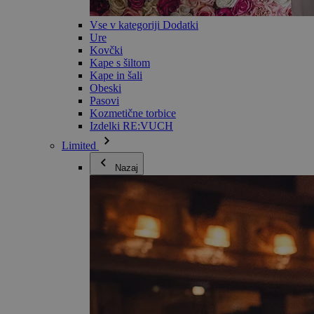
Vse v kategoriji Dodatki
Ure
Kovčki
Kape s šiltom
Kape in šali
Obeski
Pasovi
Kozmetične torbice
Izdelki RE:VUCH
Limited
Nazaj