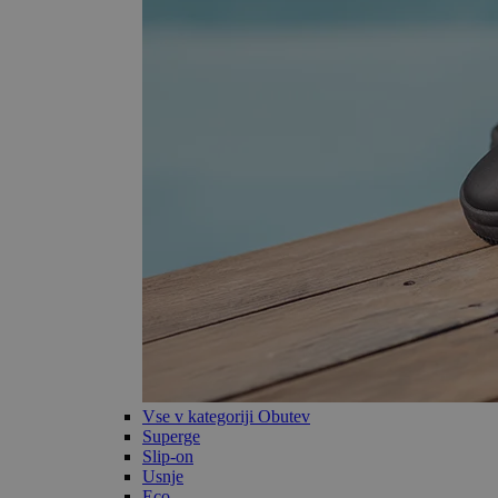
Vse v kategoriji Obutev
Superge
Slip-on
Usnje
Eco