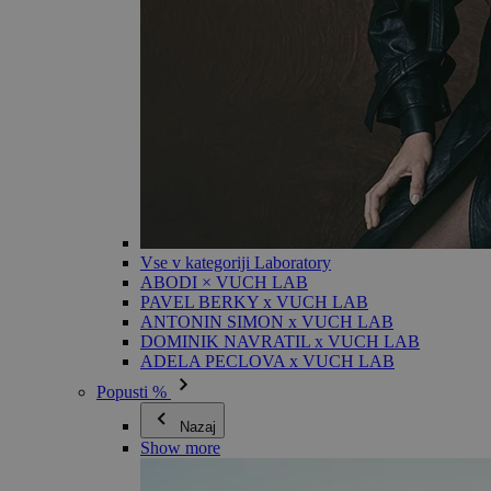
Vse v kategoriji Laboratory
ABODI × VUCH LAB
PAVEL BERKY x VUCH LAB
ANTONIN SIMON x VUCH LAB
DOMINIK NAVRATIL x VUCH LAB
ADELA PECLOVA x VUCH LAB
Popusti %
Nazaj
Show more