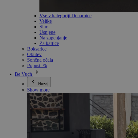
Vse v kategoriji Denarnice
Velike
Slim
Usnjene
Na zapenjanje
Za kartice
Boksarice
Obutev
Sončna očala
Popusti %
Be Vuch
Nazaj
Show more