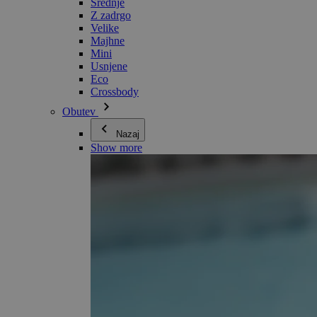
Srednje
Z zadrgo
Velike
Majhne
Mini
Usnjene
Eco
Crossbody
Obutev
Nazaj
Show more