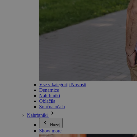
Vse v kategoriji Novosti
Denarnice
Nahrbtniki
Oblačila
Sončna očala
Nahrbtniki
Nazaj
Show more