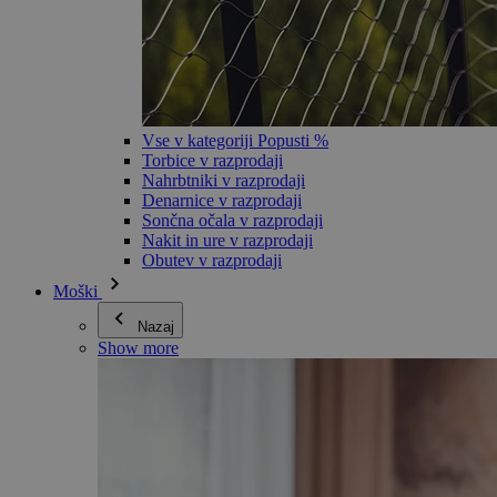
Vse v kategoriji Popusti %
Torbice v razprodaji
Nahrbtniki v razprodaji
Denarnice v razprodaji
Sončna očala v razprodaji
Nakit in ure v razprodaji
Obutev v razprodaji
Moški
Nazaj
Show more