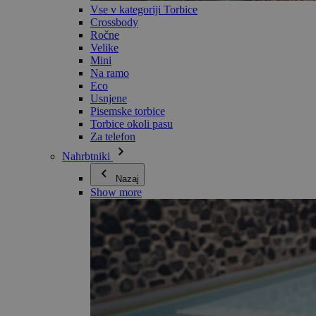
Vse v kategoriji Torbice
Crossbody
Ročne
Velike
Mini
Na ramo
Eco
Usnjene
Pisemske torbice
Torbice okoli pasu
Za telefon
Nahrbtniki
Nazaj
Show more