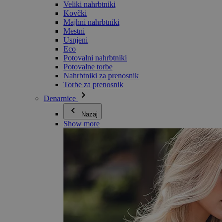
Veliki nahrbtniki
Kovčki
Majhni nahrbtniki
Mestni
Usnjeni
Eco
Potovalni nahrbtniki
Potovalne torbe
Nahrbtniki za prenosnik
Torbe za prenosnik
Denarnice
Nazaj
Show more