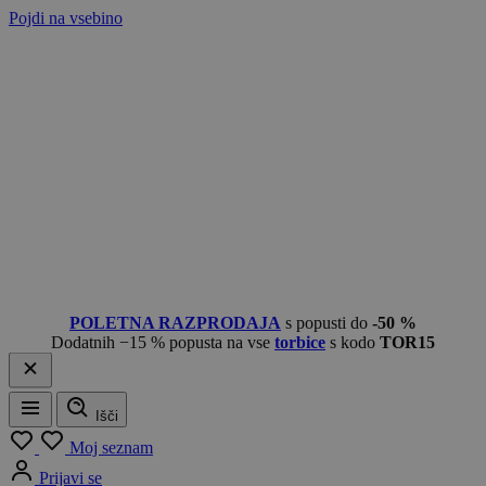
Pojdi na vsebino
POLETNA RAZPRODAJA
s popusti do
-50 %
Dodatnih −15 % popusta na vse
torbice
s kodo
TOR15
Išči
Meni
Moj seznam
Prijavi se