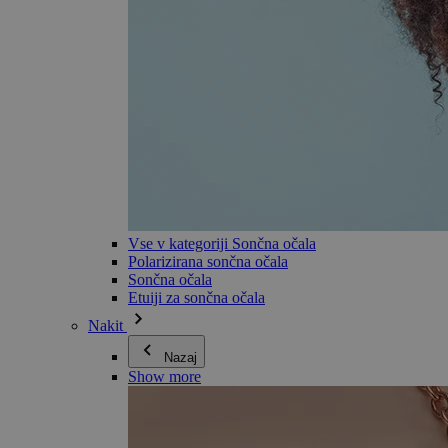
Vse v kategoriji Sončna očala
Polarizirana sončna očala
Sončna očala
Etuiji za sončna očala
Nakit
Nazaj
Show more