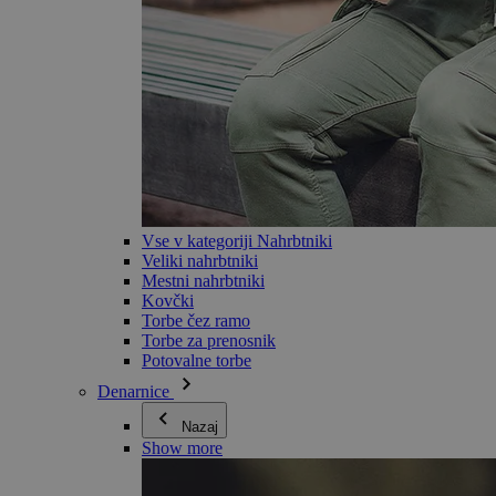
Vse v kategoriji Nahrbtniki
Veliki nahrbtniki
Mestni nahrbtniki
Kovčki
Torbe čez ramo
Torbe za prenosnik
Potovalne torbe
Denarnice
Nazaj
Show more