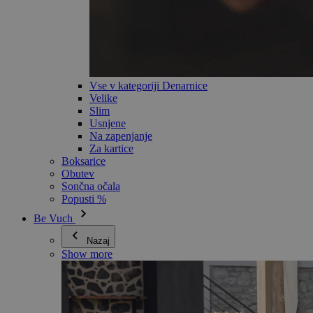
Vse v kategoriji Denarnice
Velike
Slim
Usnjene
Na zapenjanje
Za kartice
Boksarice
Obutev
Sončna očala
Popusti %
Be Vuch
Nazaj
Show more