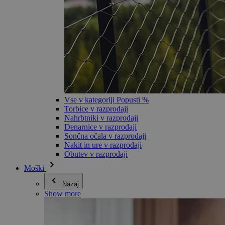
Vse v kategoriji Popusti %
Torbice v razprodaji
Nahrbtniki v razprodaji
Denarnice v razprodaji
Sončna očala v razprodaji
Nakit in ure v razprodaji
Obutev v razprodaji
Moški
Nazaj
Show more