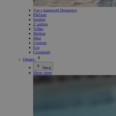
Vse v kategoriji Denarnice
Pikčaste
Srednje
Z zadrgo
Velike
Majhne
Mini
Usnjene
Eco
Crossbody
Obutev
Nazaj
Show more