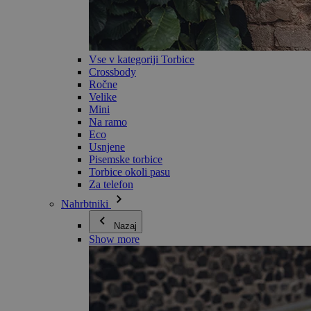
Vse v kategoriji Torbice
Crossbody
Ročne
Velike
Mini
Na ramo
Eco
Usnjene
Pisemske torbice
Torbice okoli pasu
Za telefon
Nahrbtniki
Nazaj
Show more