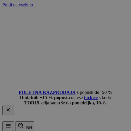
Pojdi na vsebino
POLETNA RAZPRODAJA
s popusti
do -50 %
Dodatnih −15 % popusta
na vse
torbice
s kodo
TOR15
velja samo še do
ponedeljka, 10. 8.
Išči