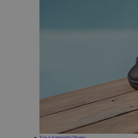
Vse v kategoriji Obutev