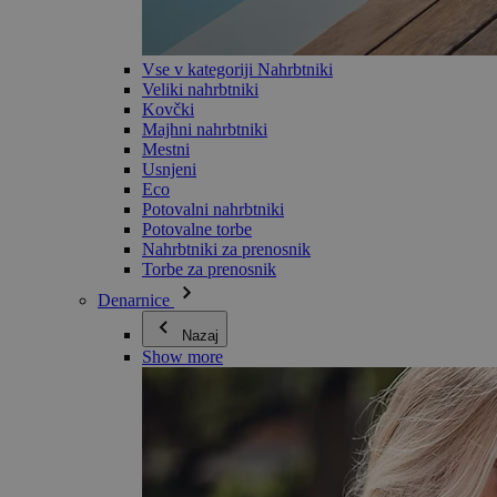
Vse v kategoriji Nahrbtniki
Veliki nahrbtniki
Kovčki
Majhni nahrbtniki
Mestni
Usnjeni
Eco
Potovalni nahrbtniki
Potovalne torbe
Nahrbtniki za prenosnik
Torbe za prenosnik
Denarnice
Nazaj
Show more