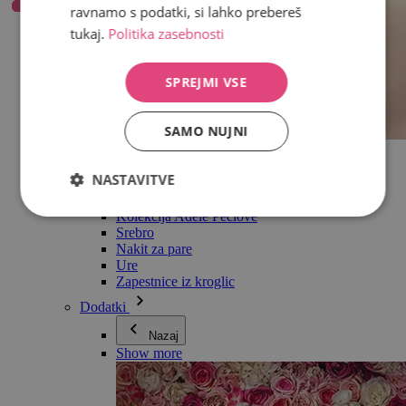
ravnamo s podatki, si lahko prebereš
tukaj.
Politika zasebnosti
SPREJMI VSE
SAMO NUJNI
Vse v kategoriji Nakit
Uhani
NASTAVITVE
Zapestnice
Ogrlice
Kolekcija Adéle Pečlové
Srebro
Nakit za pare
Ure
Zapestnice iz kroglic
Dodatki
Nazaj
Show more