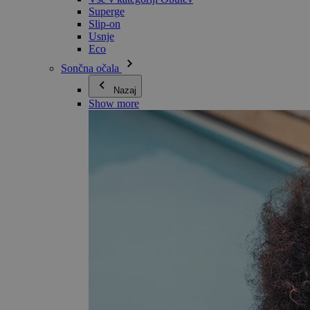
Superge
Slip-on
Usnje
Eco
Sončna očala
Nazaj
Show more