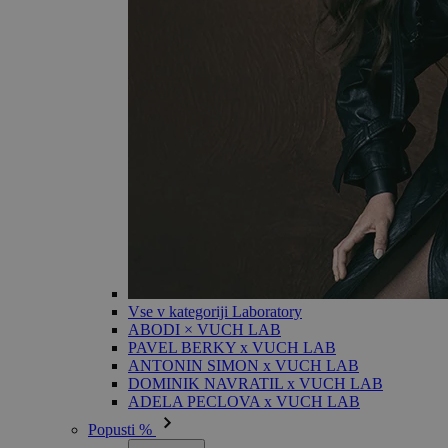
Vse v kategoriji Laboratory
ABODI × VUCH LAB
PAVEL BERKY x VUCH LAB
ANTONIN SIMON x VUCH LAB
DOMINIK NAVRATIL x VUCH LAB
ADELA PECLOVA x VUCH LAB
Popusti %