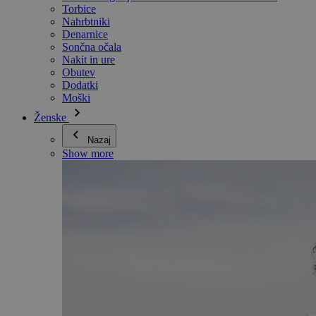
Torbice
Nahrbtniki
Denarnice
Sončna očala
Nakit in ure
Obutev
Dodatki
Moški
Ženske
Nazaj
Show more