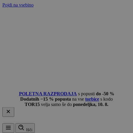
Pojdi na vsebino
POLETNA RAZPRODAJA
s popusti
do -50 %
Dodatnih −15 % popusta
na vse
torbice
s kodo
TOR15
velja samo še do
ponedeljka, 10. 8.
Išči