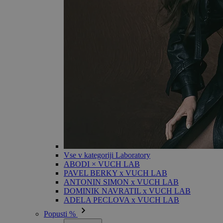
Vse v kategoriji Laboratory
ABODI × VUCH LAB
PAVEL BERKY x VUCH LAB
ANTONIN SIMON x VUCH LAB
DOMINIK NAVRATIL x VUCH LAB
ADELA PECLOVA x VUCH LAB
Popusti %