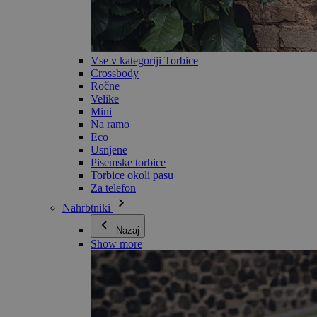
Vse v kategoriji Torbice
Crossbody
Ročne
Velike
Mini
Na ramo
Eco
Usnjene
Pisemske torbice
Torbice okoli pasu
Za telefon
Nahrbtniki
Nazaj
Show more