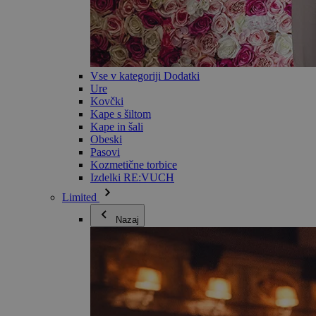
Vse v kategoriji Dodatki
Ure
Kovčki
Kape s šiltom
Kape in šali
Obeski
Pasovi
Kozmetične torbice
Izdelki RE:VUCH
Limited
Nazaj