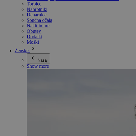
Torbice
Nahrbtniki
Denarnice
Sončna očala
Nakit in ure
Obutev
Dodatki
Moški
Ženske
Nazaj
Show more