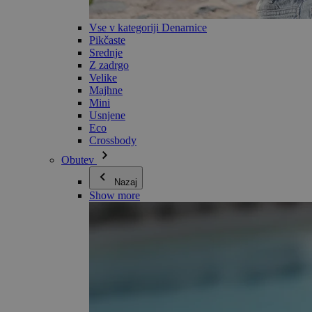
Vse v kategoriji Denarnice
Pikčaste
Srednje
Z zadrgo
Velike
Majhne
Mini
Usnjene
Eco
Crossbody
Obutev
Nazaj
Show more