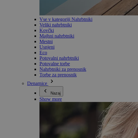
Vse v kategoriji Nahrbtniki
Veliki nahrbtniki
Kovčki
Majhni nahrbtniki
Mestni
Usnjeni
Eco
Potovalni nahrbtniki
Potovalne torbe
Nahrbtniki za prenosnik
Torbe za prenosnik
Denarnice
Nazaj
Show more