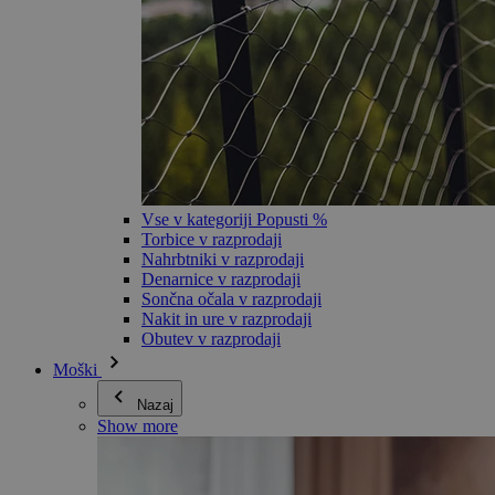
Vse v kategoriji Popusti %
Torbice v razprodaji
Nahrbtniki v razprodaji
Denarnice v razprodaji
Sončna očala v razprodaji
Nakit in ure v razprodaji
Obutev v razprodaji
Moški
Nazaj
Show more