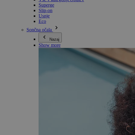
Superge
Slip-on
Usnje
Eco
Sončna očala
Nazaj
Show more