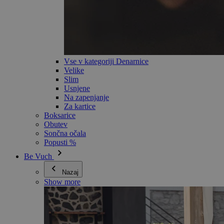
Vse v kategoriji Denarnice
Velike
Slim
Usnjene
Na zapenjanje
Za kartice
Boksarice
Obutev
Sončna očala
Popusti %
Be Vuch
Nazaj
Show more