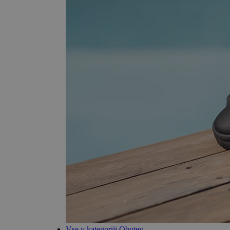
Vse v kategoriji Obutev