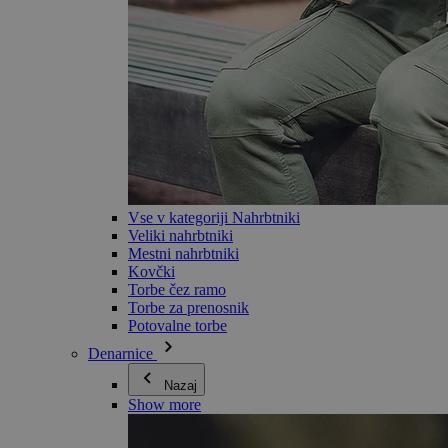
Vse v kategoriji Nahrbtniki
Veliki nahrbtniki
Mestni nahrbtniki
Kovčki
Torbe čez ramo
Torbe za prenosnik
Potovalne torbe
Denarnice
Nazaj
Show more