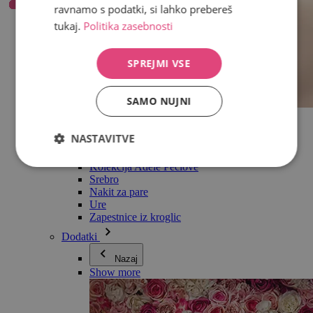
ravnamo s podatki, si lahko prebereš
tukaj.
Politika zasebnosti
SPREJMI VSE
SAMO NUJNI
Vse v kategoriji Nakit
Uhani
NASTAVITVE
Zapestnice
Ogrlice
Kolekcija Adéle Pečlové
Srebro
Nakit za pare
Ure
Zapestnice iz kroglic
Dodatki
Nazaj
Show more