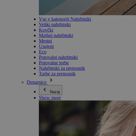
Vse v kategoriji Nahrbtniki
Veliki nahrbtniki
Kovčki
Majhni nahrbtniki
Mestni
Usnjeni
Eco
Potovalni nahrbtniki
Potovalne torbe
Nahrbtniki za prenosnik
Torbe za prenosnik
Denarnice
Nazaj
Show more