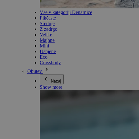
Vse v kategoriji Denarnice
Pikčaste
Srednje
Z zadrgo
Velike
Majhne
Mini
Usnjene
Eco
Crossbody
Obutev
Nazaj
Show more