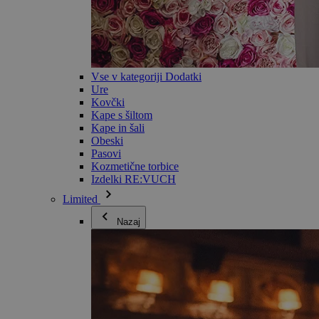
Vse v kategoriji Dodatki
Ure
Kovčki
Kape s šiltom
Kape in šali
Obeski
Pasovi
Kozmetične torbice
Izdelki RE:VUCH
Limited
Nazaj