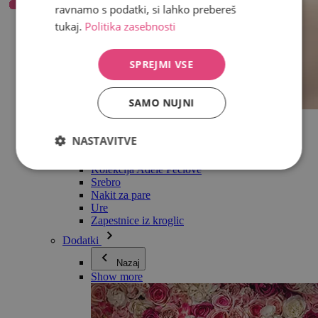
ravnamo s podatki, si lahko prebereš
tukaj.
Politika zasebnosti
SPREJMI VSE
SAMO NUJNI
Vse v kategoriji Nakit
Uhani
NASTAVITVE
Zapestnice
Ogrlice
Kolekcija Adéle Pečlové
Srebro
Nakit za pare
Ure
Zapestnice iz kroglic
Dodatki
Nazaj
Show more