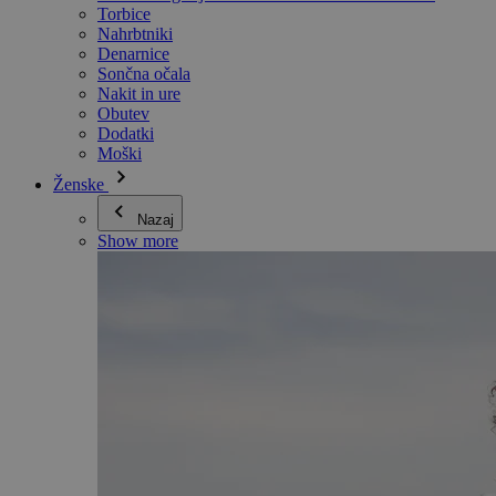
Torbice
Nahrbtniki
Denarnice
Sončna očala
Nakit in ure
Obutev
Dodatki
Moški
Ženske
Nazaj
Show more