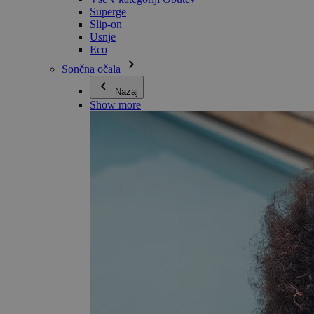
Superge
Slip-on
Usnje
Eco
Sončna očala
Nazaj
Show more