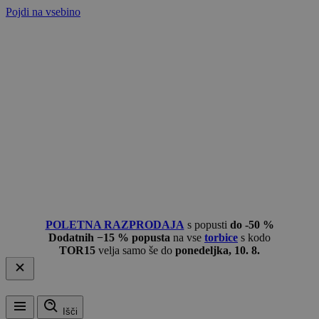
Pojdi na vsebino
POLETNA RAZPRODAJA
s popusti
do -50 %
Dodatnih −15 % popusta
na vse
torbice
s kodo
TOR15
velja samo še do
ponedeljka, 10. 8.
Išči