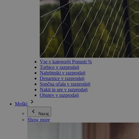
Vse v kategoriji Popusti %
Torbice v razprodaji
Nahrbtniki v razprodaji
Denarnice v razprodaji
Sončna očala v razprodaji
Nakit in ure v razprodaji
Obutev v razprodaji
Moški
Nazaj
Show more