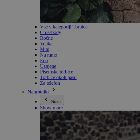
Vse v kategoriji Torbice
Crossbody
Ročne
Velike
Mini
Na ramo
Eco
Usnjene
Pisemske torbice
Torbice okoli pasu
Za telefon
Nahrbtniki
Nazaj
Show more