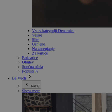
Vse v kategoriji Denarnice
Velike
Slim
Usnjene
Na zapenjanje
Za kartice
Boksarice
Obutev
Sončna očala
Popusti %
Be Vuch
Nazaj
Show more