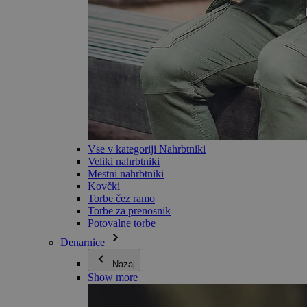
Vse v kategoriji Nahrbtniki
Veliki nahrbtniki
Mestni nahrbtniki
Kovčki
Torbe čez ramo
Torbe za prenosnik
Potovalne torbe
Denarnice
Nazaj
Show more