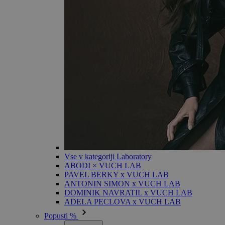
Vse v kategoriji Laboratory
ABODI × VUCH LAB
PAVEL BERKY x VUCH LAB
ANTONIN SIMON x VUCH LAB
DOMINIK NAVRATIL x VUCH LAB
ADELA PECLOVA x VUCH LAB
Popusti %