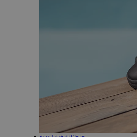
Vse v kategoriji Obutev