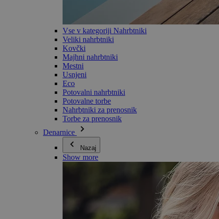
Vse v kategoriji Nahrbtniki
Veliki nahrbtniki
Kovčki
Majhni nahrbtniki
Mestni
Usnjeni
Eco
Potovalni nahrbtniki
Potovalne torbe
Nahrbtniki za prenosnik
Torbe za prenosnik
Denarnice
Nazaj
Show more