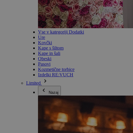
Vse v kategoriji Dodatki
Ure
Kovčki
Kape s šiltom
Kape in šali
Obeski
Pasovi
Kozmetične torbice
Izdelki RE:VUCH
Limited
Nazaj