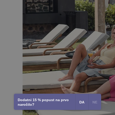
Dodatni 15 % popust na prvo
DA
NE
naročilo?