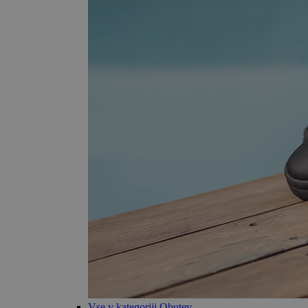
Vse v kategoriji Obutev