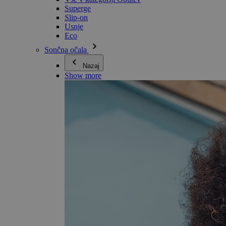
Superge
Slip-on
Usnje
Eco
Sončna očala
Nazaj
Show more