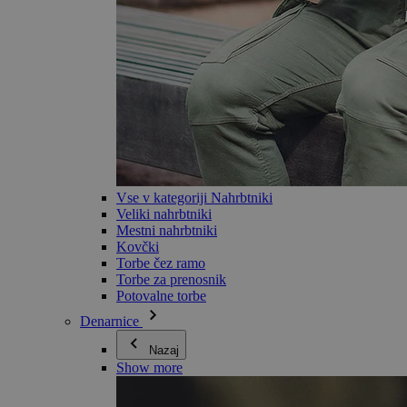
Vse v kategoriji Nahrbtniki
Veliki nahrbtniki
Mestni nahrbtniki
Kovčki
Torbe čez ramo
Torbe za prenosnik
Potovalne torbe
Denarnice
Nazaj
Show more