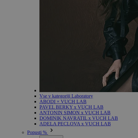
Vse v kategoriji Laboratory
ABODI × VUCH LAB
PAVEL BERKY x VUCH LAB
ANTONIN SIMON x VUCH LAB
DOMINIK NAVRATIL x VUCH LAB
ADELA PECLOVA x VUCH LAB
Popusti %