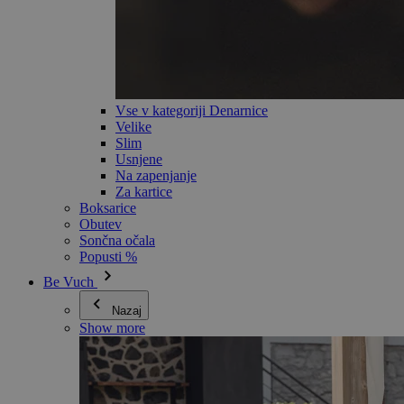
Vse v kategoriji Denarnice
Velike
Slim
Usnjene
Na zapenjanje
Za kartice
Boksarice
Obutev
Sončna očala
Popusti %
Be Vuch
Nazaj
Show more