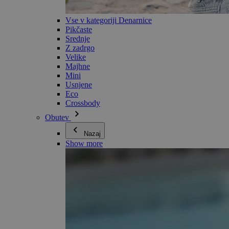
Vse v kategoriji Denarnice
Pikčaste
Srednje
Z zadrgo
Velike
Majhne
Mini
Usnjene
Eco
Crossbody
Obutev
Nazaj
Show more