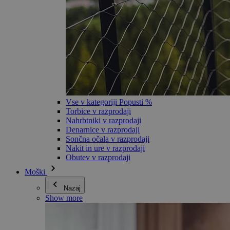
Vse v kategoriji Popusti %
Torbice v razprodaji
Nahrbtniki v razprodaji
Denarnice v razprodaji
Sončna očala v razprodaji
Nakit in ure v razprodaji
Obutev v razprodaji
Moški
Nazaj
Show more