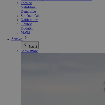
Torbice
Nahrbtniki
Denarnice
Sončna očala
Nakit in ure
Obutev
Dodatki
Moški
Ženske
Nazaj
Show more