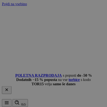
Pojdi na vsebino
POLETNA RAZPRODAJA
s popusti
do -50 %
Dodatnih −15 % popusta
na vse
torbice
s kodo
TOR15
velja
samo še danes
Išči