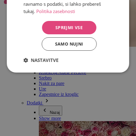
ravnamo s podatki, si lahko prebereš
tukaj.
Politika zasebnosti
SPREJMI VSE
SAMO NUJNI
Vse v kategoriji Nakit
Uhani
NASTAVITVE
Zapestnice
Ogrlice
Kolekcija Adéle Pečlové
Srebro
Nakit za pare
Ure
Zapestnice iz kroglic
Dodatki
Nazaj
Show more