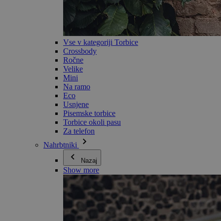
Vse v kategoriji Torbice
Crossbody
Ročne
Velike
Mini
Na ramo
Eco
Usnjene
Pisemske torbice
Torbice okoli pasu
Za telefon
Nahrbtniki
Nazaj
Show more