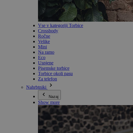
Vse v kategoriji Torbice
Crossbody
Ročne
Velike
Mini
Na ramo
Eco
Usnjene
Pisemske torbice
Torbice okoli pasu
Za telefon
Nahrbtniki
Nazaj
Show more