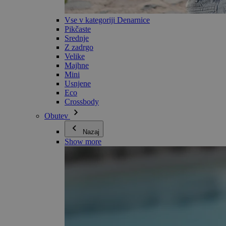
Vse v kategoriji Denarnice
Pikčaste
Srednje
Z zadrgo
Velike
Majhne
Mini
Usnjene
Eco
Crossbody
Obutev
Nazaj
Show more