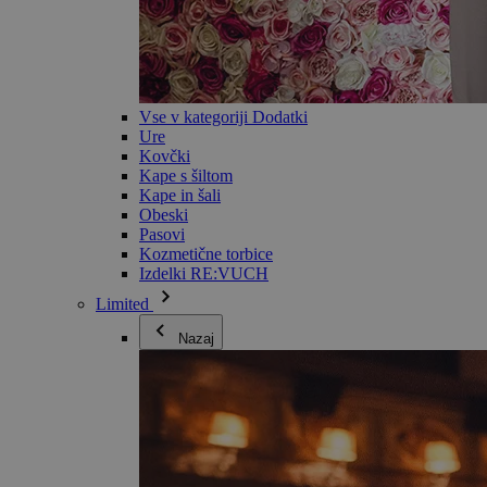
Vse v kategoriji Dodatki
Ure
Kovčki
Kape s šiltom
Kape in šali
Obeski
Pasovi
Kozmetične torbice
Izdelki RE:VUCH
Limited
Nazaj