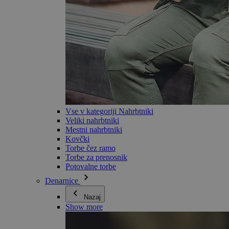
Vse v kategoriji Nahrbtniki
Veliki nahrbtniki
Mestni nahrbtniki
Kovčki
Torbe čez ramo
Torbe za prenosnik
Potovalne torbe
Denarnice
Nazaj
Show more