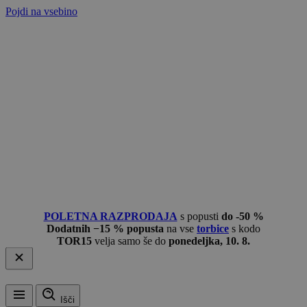
Pojdi na vsebino
POLETNA RAZPRODAJA
s popusti
do -50 %
Dodatnih −15 % popusta
na vse
torbice
s kodo
TOR15
velja samo še do
ponedeljka, 10. 8.
Išči