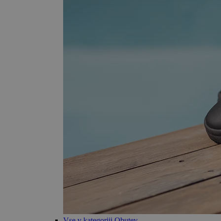
Vse v kategoriji Obutev