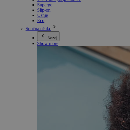
Superge
Slip-on
Usnje
Eco
Sončna očala
Nazaj
Show more