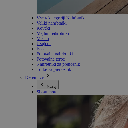
Vse v kategoriji Nahrbtniki
Veliki nahrbtniki
Kovčki
Majhni nahrbtniki
Mestni
Usnjeni
Eco
Potovalni nahrbtniki
Potovalne torbe
Nahrbtniki za prenosnik
Torbe za prenosnik
Denarnice
Nazaj
Show more