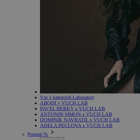
Vse v kategoriji Laboratory
ABODI × VUCH LAB
PAVEL BERKY x VUCH LAB
ANTONIN SIMON x VUCH LAB
DOMINIK NAVRATIL x VUCH LAB
ADELA PECLOVA x VUCH LAB
Popusti %