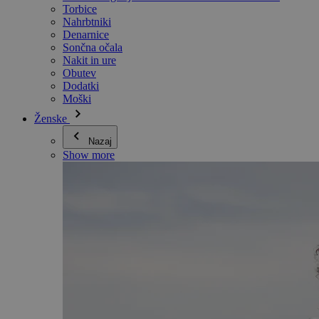
Torbice
Nahrbtniki
Denarnice
Sončna očala
Nakit in ure
Obutev
Dodatki
Moški
Ženske
Nazaj
Show more