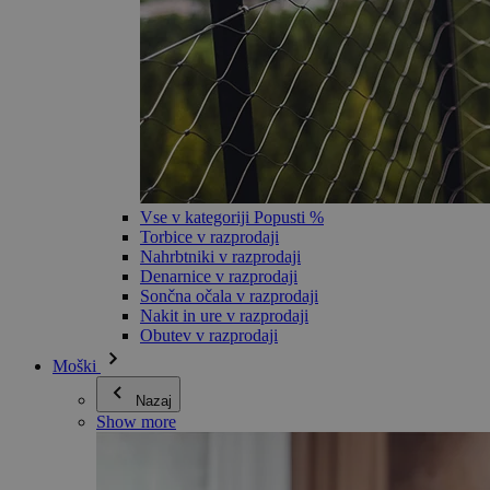
Vse v kategoriji Popusti %
Torbice v razprodaji
Nahrbtniki v razprodaji
Denarnice v razprodaji
Sončna očala v razprodaji
Nakit in ure v razprodaji
Obutev v razprodaji
Moški
Nazaj
Show more