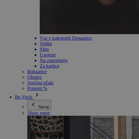
Vse v kategoriji Denarnice
Velike
Slim
Usnjene
Na zapenjanje
Za kartice
Boksarice
Obutev
Sončna očala
Popusti %
Be Vuch
Nazaj
Show more