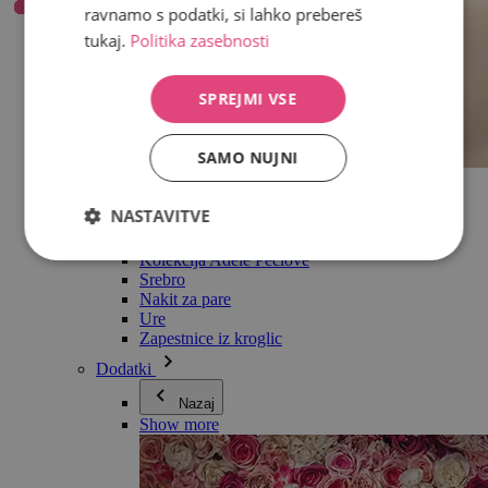
ravnamo s podatki, si lahko prebereš
tukaj.
Politika zasebnosti
SPREJMI VSE
SAMO NUJNI
Vse v kategoriji Nakit
Uhani
NASTAVITVE
Zapestnice
Ogrlice
Kolekcija Adéle Pečlové
Srebro
Nakit za pare
Ure
Zapestnice iz kroglic
Dodatki
Nazaj
Show more