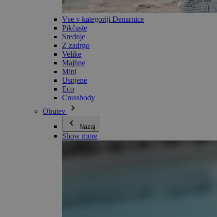
Vse v kategoriji Denarnice
Pikčaste
Srednje
Z zadrgo
Velike
Majhne
Mini
Usnjene
Eco
Crossbody
Obutev
Nazaj
Show more