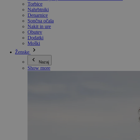
Torbice
Nahrbtniki
Denarnice
Sončna očala
Nakit in ure
Obutev
Dodatki
Moški
Ženske
Nazaj
Show more