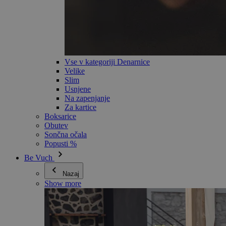
Vse v kategoriji Denarnice
Velike
Slim
Usnjene
Na zapenjanje
Za kartice
Boksarice
Obutev
Sončna očala
Popusti %
Be Vuch
Nazaj
Show more