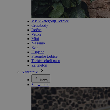
Vse v kategoriji Torbice
Crossbody
Ročne
Velike
Mini
Na ramo
Eco
Usnjene
Pisemske torbice
Torbice okoli pasu
Za telefon
Nahrbtniki
Nazaj
Show more