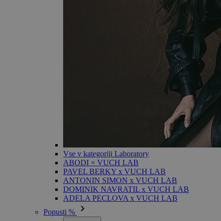
Vse v kategoriji Laboratory
ABODI × VUCH LAB
PAVEL BERKY x VUCH LAB
ANTONIN SIMON x VUCH LAB
DOMINIK NAVRATIL x VUCH LAB
ADELA PECLOVA x VUCH LAB
Popusti %