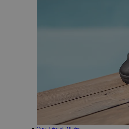
Vse v kategoriji Obutev