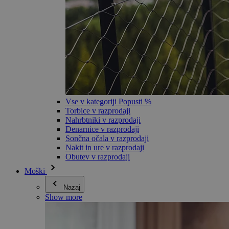
Vse v kategoriji Popusti %
Torbice v razprodaji
Nahrbtniki v razprodaji
Denarnice v razprodaji
Sončna očala v razprodaji
Nakit in ure v razprodaji
Obutev v razprodaji
Moški
Nazaj
Show more