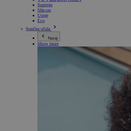
Superge
Slip-on
Usnje
Eco
Sončna očala
Nazaj
Show more