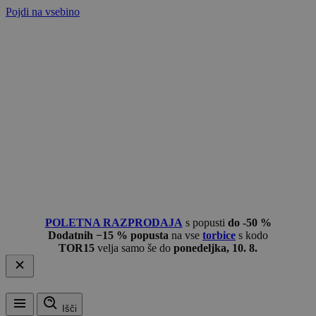
Pojdi na vsebino
POLETNA RAZPRODAJA
s popusti
do -50 %
Dodatnih −15 % popusta
na vse
torbice
s kodo
TOR15
velja samo še do
ponedeljka, 10. 8.
Išči