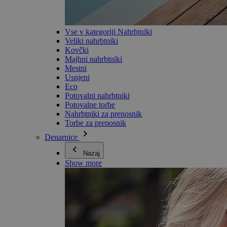
Vse v kategoriji Nahrbtniki
Veliki nahrbtniki
Kovčki
Majhni nahrbtniki
Mestni
Usnjeni
Eco
Potovalni nahrbtniki
Potovalne torbe
Nahrbtniki za prenosnik
Torbe za prenosnik
Denarnice
Nazaj
Show more