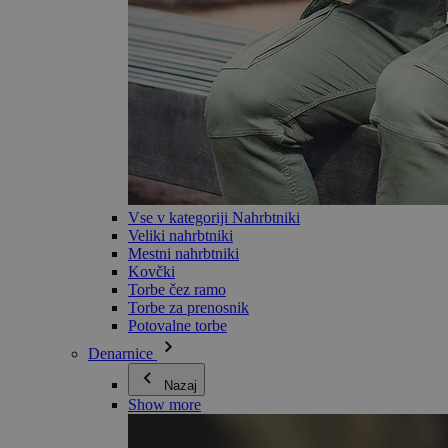
Vse v kategoriji Nahrbtniki
Veliki nahrbtniki
Mestni nahrbtniki
Kovčki
Torbe čez ramo
Torbe za prenosnik
Potovalne torbe
Denarnice
Nazaj
Show more