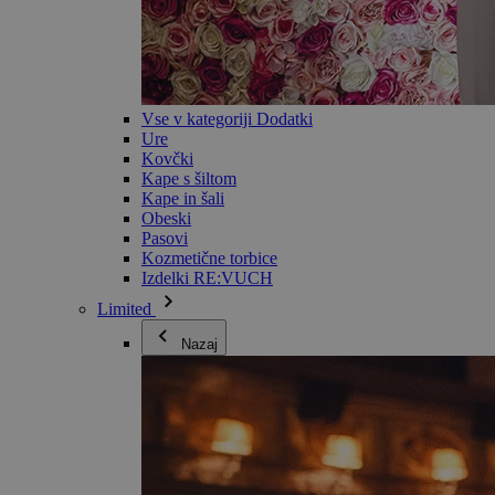
Vse v kategoriji Dodatki
Ure
Kovčki
Kape s šiltom
Kape in šali
Obeski
Pasovi
Kozmetične torbice
Izdelki RE:VUCH
Limited
Nazaj