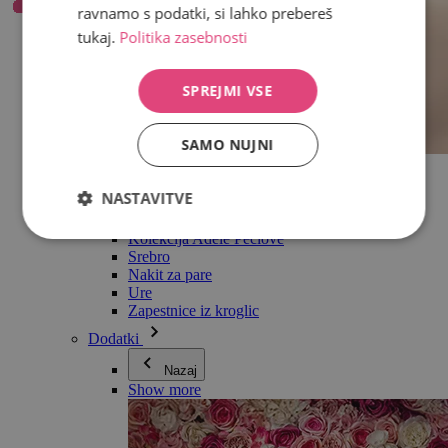
ravnamo s podatki, si lahko prebereš
tukaj.
Politika zasebnosti
SPREJMI VSE
SAMO NUJNI
Vse v kategoriji Nakit
Uhani
NASTAVITVE
Zapestnice
Ogrlice
Kolekcija Adéle Pečlové
Srebro
Nakit za pare
Ure
Zapestnice iz kroglic
Dodatki
Nazaj
Show more