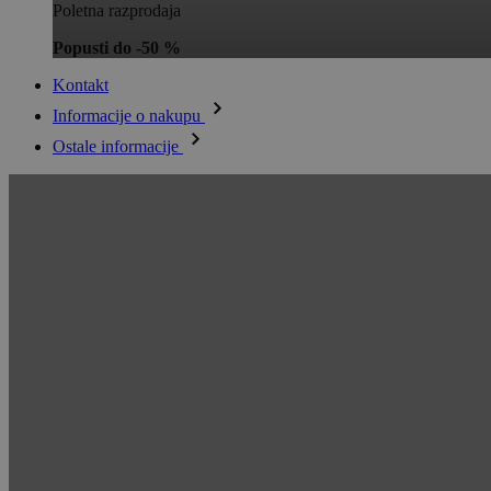
Poletna razprodaja
Popusti do -50 %
Kontakt
Informacije o nakupu
Ostale informacije