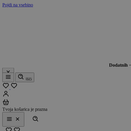
Pojdi na vsebino
Dodatnih 
Išči
Meni
Moj seznam
Prijavi se
Košarica
Tvoja košarica je prazna
Išči
Meni
Zapri
Priljubljeno