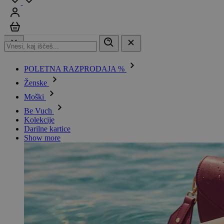
Prijavi se
Košarica
POLETNA RAZPRODAJA %
Ženske
Moški
Be Vuch
Kolekcije
Darilne kartice
Show more