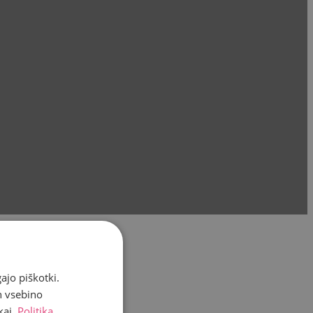
ajo piškotki.
n vsebino
kaj.
Politika