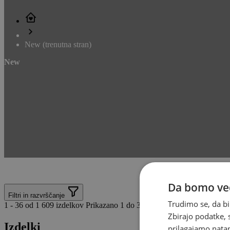
New
(trenutna stran)
New
Da bomo ved
Filtri in razvrščanje
Trudimo se, da bi
1 - 36 od 1 609 izdelkov
Prikazano 1 do 36 od 1 609 izdelkov
Zbirajo podatke, 
Izdelki
prilagajamo natan