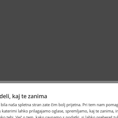
eli, kaj te zanima
 bila naša spletna stran zate čim bolj prijetna. Pri tem nam pomag
s katerimi lahko prilagajamo oglase, spremljamo, kaj te zanima, i
ko tebi. Več o tem, kako ravnamo s podatki, si lahko prebereš tu