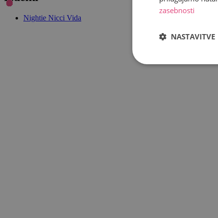
zasebnosti
Nightie Nicci Vida
NASTAVITVE