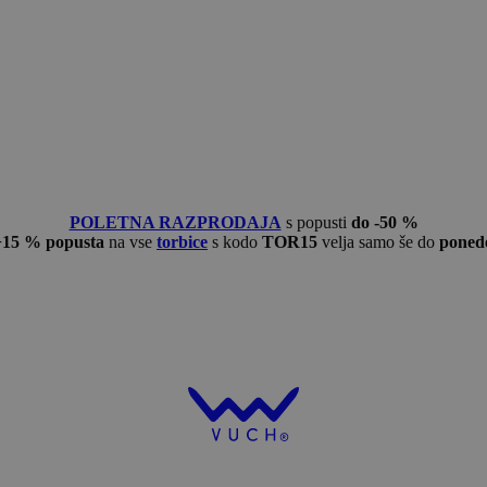
POLETNA RAZPRODAJA
s popusti
do -50 %
−15 % popusta
na vse
torbice
s kodo
TOR15
velja samo še do
ponede