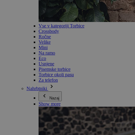
Vse v kategoriji Torbice
Crossbody
Ročne
Velike
Mini
Na ramo
Eco
Usnjene
Pisemske torbice
Torbice okoli pasu
Za telefon
Nahrbtniki
Nazaj
Show more