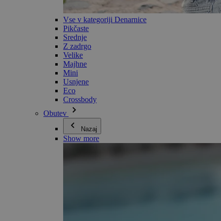
Vse v kategoriji Denarnice
Pikčaste
Srednje
Z zadrgo
Velike
Majhne
Mini
Usnjene
Eco
Crossbody
Obutev
Nazaj
Show more