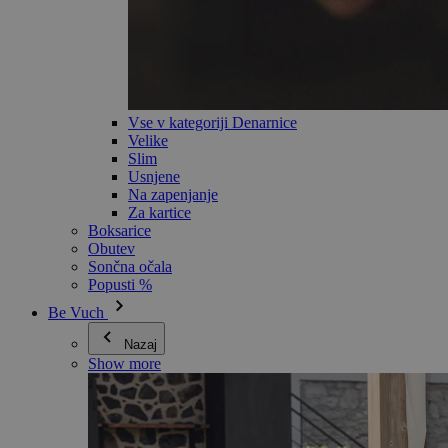
Vse v kategoriji Denarnice
Velike
Slim
Usnjene
Na zapenjanje
Za kartice
Boksarice
Obutev
Sončna očala
Popusti %
Be Vuch
Nazaj
Show more