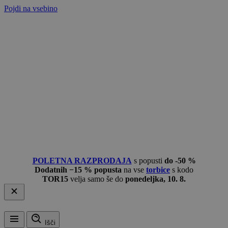
Pojdi na vsebino
POLETNA RAZPRODAJA
s popusti
do -50 %
Dodatnih −15 % popusta
na vse
torbice
s kodo
TOR15
velja samo še do
ponedeljka, 10. 8.
Išči