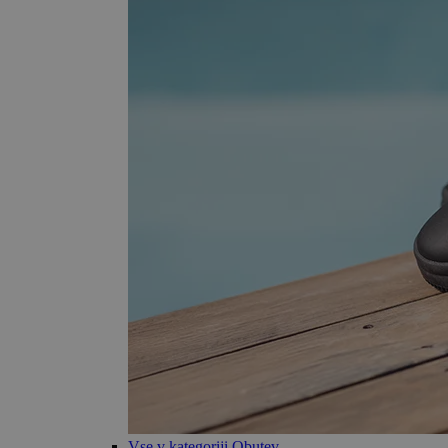
Vse v kategoriji Obutev