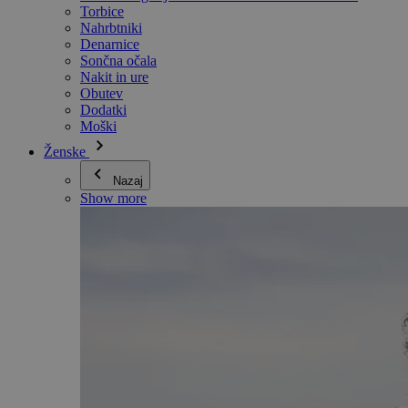
Torbice
Nahrbtniki
Denarnice
Sončna očala
Nakit in ure
Obutev
Dodatki
Moški
Ženske
Nazaj
Show more