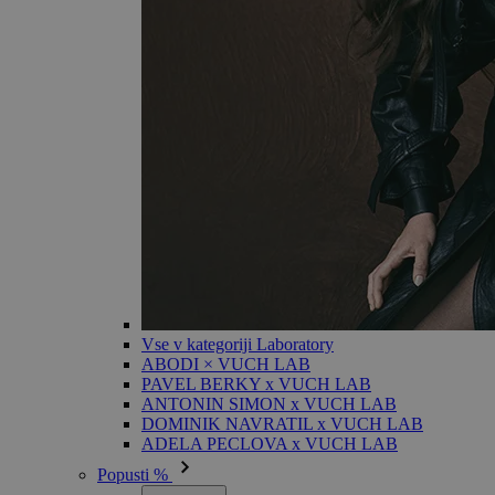
Vse v kategoriji Laboratory
ABODI × VUCH LAB
PAVEL BERKY x VUCH LAB
ANTONIN SIMON x VUCH LAB
DOMINIK NAVRATIL x VUCH LAB
ADELA PECLOVA x VUCH LAB
Popusti %