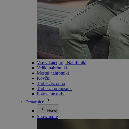
Vse v kategoriji Nahrbtniki
Veliki nahrbtniki
Mestni nahrbtniki
Kovčki
Torbe čez ramo
Torbe za prenosnik
Potovalne torbe
Denarnice
Nazaj
Show more