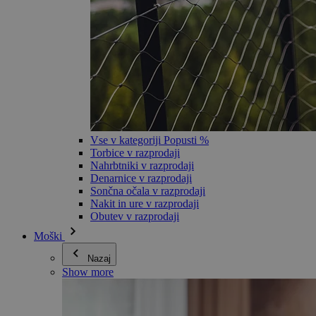
Vse v kategoriji Popusti %
Torbice v razprodaji
Nahrbtniki v razprodaji
Denarnice v razprodaji
Sončna očala v razprodaji
Nakit in ure v razprodaji
Obutev v razprodaji
Moški
Nazaj
Show more