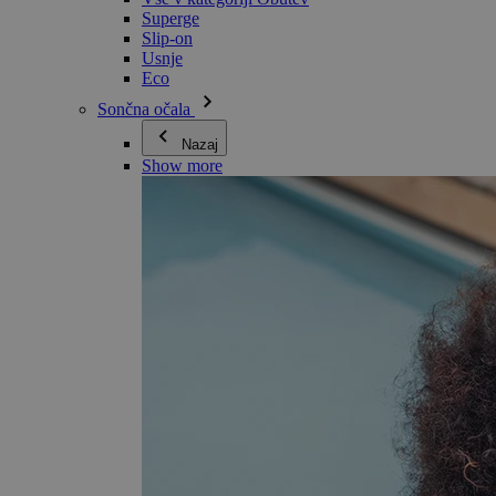
Superge
Slip-on
Usnje
Eco
Sončna očala
Nazaj
Show more