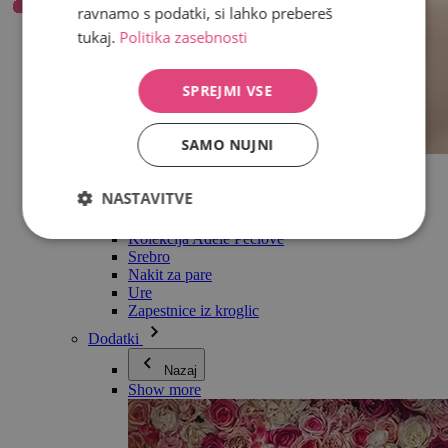
ravnamo s podatki, si lahko prebereš
tukaj.
Politika zasebnosti
SPREJMI VSE
SAMO NUJNI
Vse v kategoriji Nakit
Uhani
NASTAVITVE
Zapestnice
Ogrlice
Kolekcija Adéle Pečlové
Srebro
Nakit za pare
Ure
Zapestnice iz kroglic
Dodatki
Nazaj
Show more