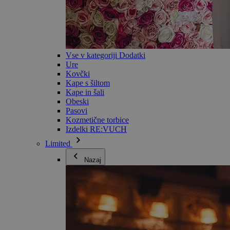
Vse v kategoriji Dodatki
Ure
Kovčki
Kape s šiltom
Kape in šali
Obeski
Pasovi
Kozmetične torbice
Izdelki RE:VUCH
Limited
Nazaj