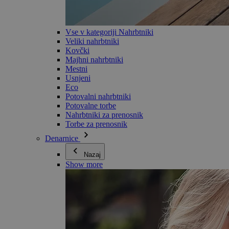
Vse v kategoriji Nahrbtniki
Veliki nahrbtniki
Kovčki
Majhni nahrbtniki
Mestni
Usnjeni
Eco
Potovalni nahrbtniki
Potovalne torbe
Nahrbtniki za prenosnik
Torbe za prenosnik
Denarnice
Nazaj
Show more