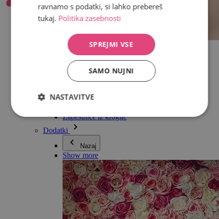
ravnamo s podatki, si lahko prebereš
tukaj.
Politika zasebnosti
SPREJMI VSE
Vse v kategoriji Nakit
Uhani
Zapestnice
SAMO NUJNI
Ogrlice
Kolekcija Adéle Pečlové
Srebro
NASTAVITVE
Nakit za pare
Ure
Zapestnice iz kroglic
Dodatki
Nazaj
Show more