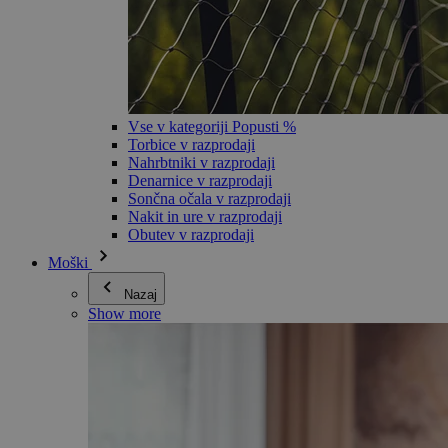
Vse v kategoriji Popusti %
Torbice v razprodaji
Nahrbtniki v razprodaji
Denarnice v razprodaji
Sončna očala v razprodaji
Nakit in ure v razprodaji
Obutev v razprodaji
Moški
Nazaj
Show more