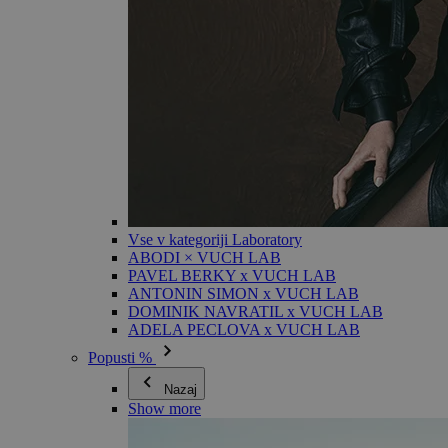
Vse v kategoriji Laboratory
ABODI × VUCH LAB
PAVEL BERKY x VUCH LAB
ANTONIN SIMON x VUCH LAB
DOMINIK NAVRATIL x VUCH LAB
ADELA PECLOVA x VUCH LAB
Popusti %
Nazaj
Show more