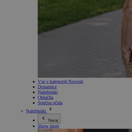
Vse v kategoriji Novosti
Denarnice
Nahrbtniki
Oblačila
Sončna očala
Nahrbtniki
Nazaj
Show more