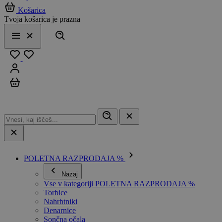
Košarica
Tvoja košarica je prazna
Išči
Meni
Zapri
Priljubljeno
Prijavi se
Košarica
POLETNA RAZPRODAJA %
Nazaj
Vse v kategoriji POLETNA RAZPRODAJA %
Torbice
Nahrbtniki
Denarnice
Sončna očala