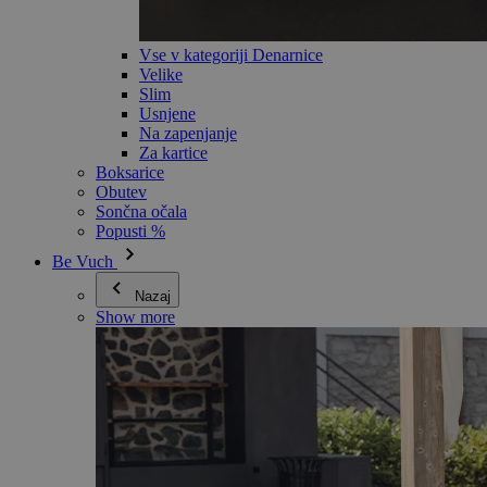
Vse v kategoriji Denarnice
Velike
Slim
Usnjene
Na zapenjanje
Za kartice
Boksarice
Obutev
Sončna očala
Popusti %
Be Vuch
Nazaj
Show more