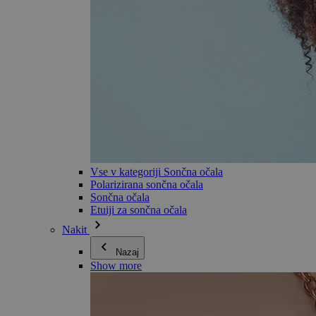
Vse v kategoriji Sončna očala
Polarizirana sončna očala
Sončna očala
Etuiji za sončna očala
Nakit
Nazaj
Show more