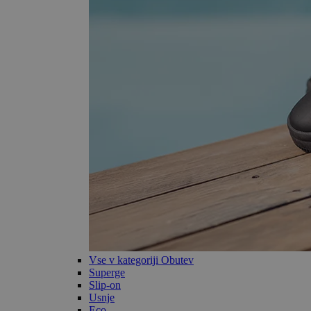
Vse v kategoriji Obutev
Superge
Slip-on
Usnje
Eco