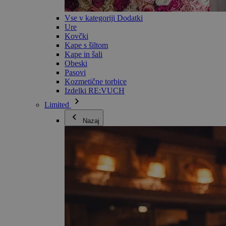
Vse v kategoriji Dodatki
Ure
Kovčki
Kape s šiltom
Kape in šali
Obeski
Pasovi
Kozmetične torbice
Izdelki RE:VUCH
Limited
Nazaj