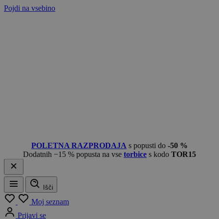
Pojdi na vsebino
POLETNA RAZPRODAJA
s popusti do
-50 %
Dodatnih −15 % popusta na vse
torbice
s kodo
TOR15
Išči
Meni
Moj seznam
Prijavi se