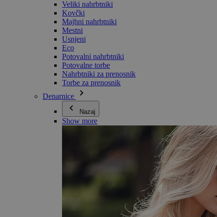
Veliki nahrbtniki
Kovčki
Majhni nahrbtniki
Mestni
Usnjeni
Eco
Potovalni nahrbtniki
Potovalne torbe
Nahrbtniki za prenosnik
Torbe za prenosnik
Denarnice
Nazaj
Show more