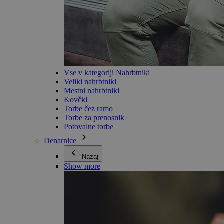
Vse v kategoriji Nahrbtniki
Veliki nahrbtniki
Mestni nahrbtniki
Kovčki
Torbe čez ramo
Torbe za prenosnik
Potovalne torbe
Denarnice
Nazaj
Show more