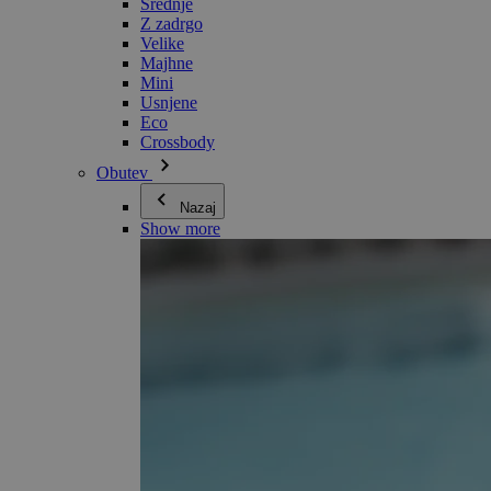
Srednje
Z zadrgo
Velike
Majhne
Mini
Usnjene
Eco
Crossbody
Obutev
Nazaj
Show more