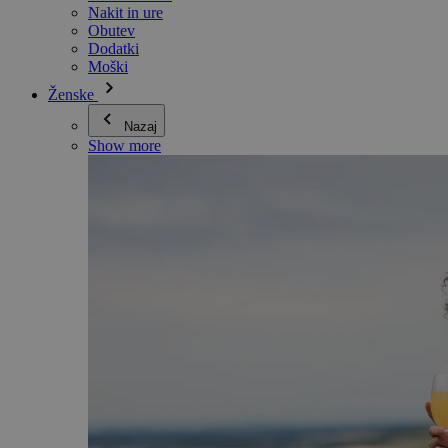
Nakit in ure
Obutev
Dodatki
Moški
Ženske
Nazaj
Show more