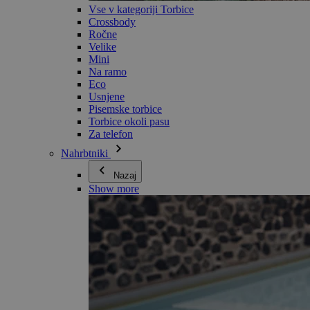
Vse v kategoriji Torbice
Crossbody
Ročne
Velike
Mini
Na ramo
Eco
Usnjene
Pisemske torbice
Torbice okoli pasu
Za telefon
Nahrbtniki
Nazaj
Show more