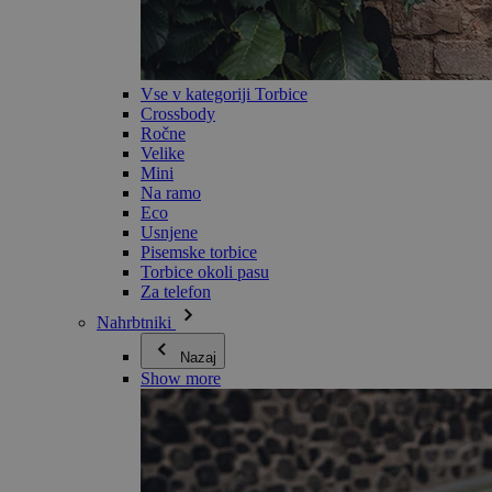
Vse v kategoriji Torbice
Crossbody
Ročne
Velike
Mini
Na ramo
Eco
Usnjene
Pisemske torbice
Torbice okoli pasu
Za telefon
Nahrbtniki
Nazaj
Show more