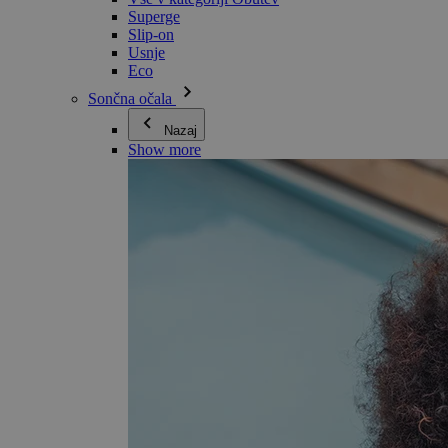
Superge
Slip-on
Usnje
Eco
Sončna očala
Nazaj
Show more