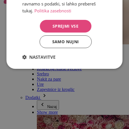
ravnamo s podatki, si lahko prebereš
tukaj.
Politika zasebnosti
SPREJMI VSE
SAMO NUJNI
Vse v kategoriji Nakit
Uhani
NASTAVITVE
Zapestnice
Ogrlice
Kolekcija Adéle Pečlové
Srebro
Nakit za pare
Ure
Zapestnice iz kroglic
Dodatki
Nazaj
Show more