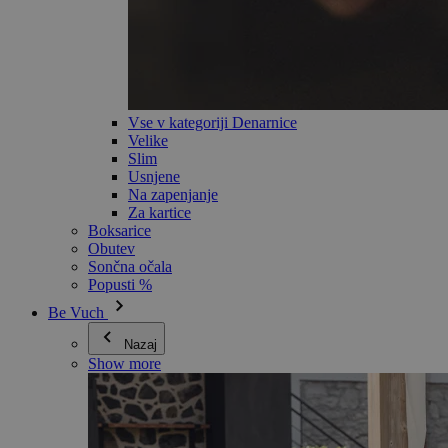
Vse v kategoriji Denarnice
Velike
Slim
Usnjene
Na zapenjanje
Za kartice
Boksarice
Obutev
Sončna očala
Popusti %
Be Vuch
Nazaj
Show more