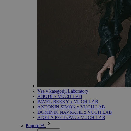
Vse v kategoriji Laboratory
ABODI × VUCH LAB
PAVEL BERKY x VUCH LAB
ANTONIN SIMON x VUCH LAB
DOMINIK NAVRATIL x VUCH LAB
ADELA PECLOVA x VUCH LAB
Popusti %