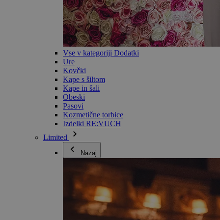
Vse v kategoriji Dodatki
Ure
Kovčki
Kape s šiltom
Kape in šali
Obeski
Pasovi
Kozmetične torbice
Izdelki RE:VUCH
Limited
Nazaj