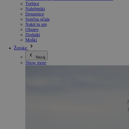
Torbice
Nahrbtniki
Denarnice
Sončna očala
Nakit in ure
Obutev
Dodatki
Moški
Ženske
Nazaj
Show more