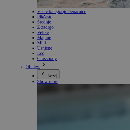
Vse v kategoriji Denarnice
Pikčaste
Srednje
Z zadrgo
Velike
Majhne
Mini
Usnjene
Eco
Crossbody
Obutev
Nazaj
Show more