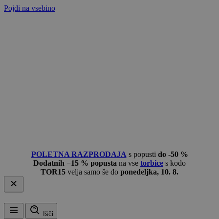
Pojdi na vsebino
POLETNA RAZPRODAJA
s popusti
do -50 %
Dodatnih −15 % popusta
na vse
torbice
s kodo
TOR15
velja samo še do
ponedeljka, 10. 8.
Išči