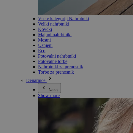
Vse v kategoriji Nahrbtniki
Veliki nahrbtniki
Kovčki
Majhni nahrbtniki
Mestni
Usnjeni
Eco
Potovalni nahrbtniki
Potovalne torbe
Nahrbtniki za prenosnik
Torbe za prenosnik
Denarnice
Nazaj
Show more