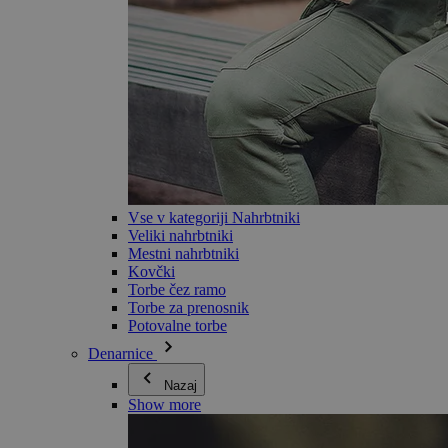
Vse v kategoriji Nahrbtniki
Veliki nahrbtniki
Mestni nahrbtniki
Kovčki
Torbe čez ramo
Torbe za prenosnik
Potovalne torbe
Denarnice
Nazaj
Show more