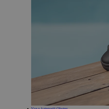
Vse v kategoriji Obutev