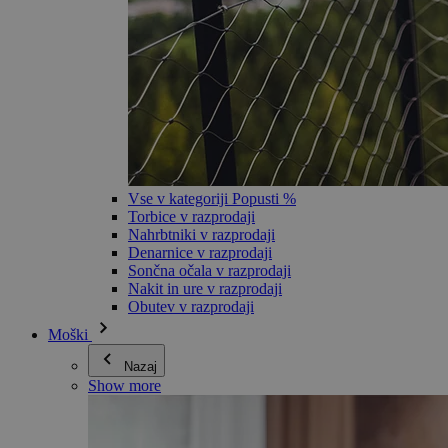
Vse v kategoriji Popusti %
Torbice v razprodaji
Nahrbtniki v razprodaji
Denarnice v razprodaji
Sončna očala v razprodaji
Nakit in ure v razprodaji
Obutev v razprodaji
Moški
Nazaj
Show more