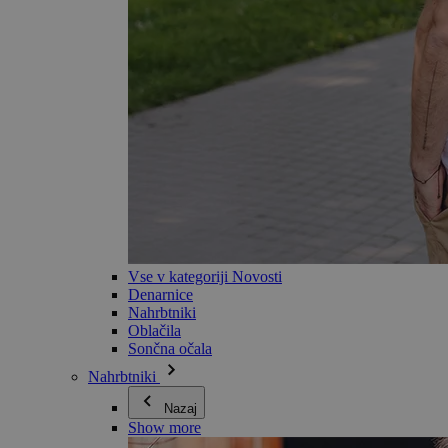
Vse v kategoriji Novosti
Denarnice
Nahrbtniki
Oblačila
Sončna očala
Nahrbtniki
Nazaj
Show more