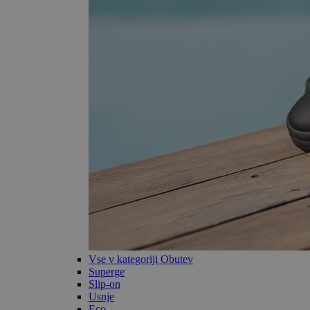
Vse v kategoriji Obutev
Superge
Slip-on
Usnje
Eco