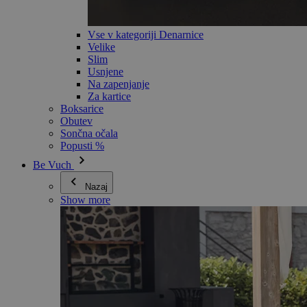
Vse v kategoriji Denarnice
Velike
Slim
Usnjene
Na zapenjanje
Za kartice
Boksarice
Obutev
Sončna očala
Popusti %
Be Vuch
Nazaj
Show more