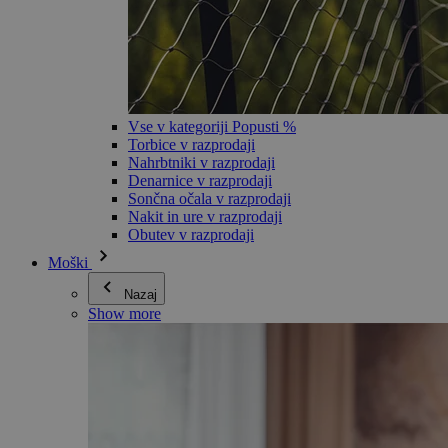
Vse v kategoriji Popusti %
Torbice v razprodaji
Nahrbtniki v razprodaji
Denarnice v razprodaji
Sončna očala v razprodaji
Nakit in ure v razprodaji
Obutev v razprodaji
Moški
Nazaj
Show more