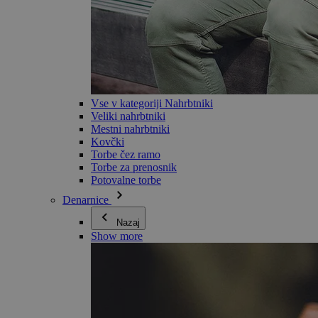
Vse v kategoriji Nahrbtniki
Veliki nahrbtniki
Mestni nahrbtniki
Kovčki
Torbe čez ramo
Torbe za prenosnik
Potovalne torbe
Denarnice
Nazaj
Show more