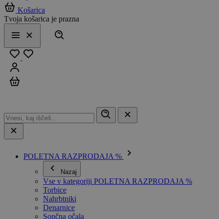
Košarica
Tvoja košarica je prazna
Išči
Meni
Zapri
Priljubljeno
Prijavi se
Košarica
POLETNA RAZPRODAJA %
Nazaj
Vse v kategoriji POLETNA RAZPRODAJA %
Torbice
Nahrbtniki
Denarnice
Sončna očala