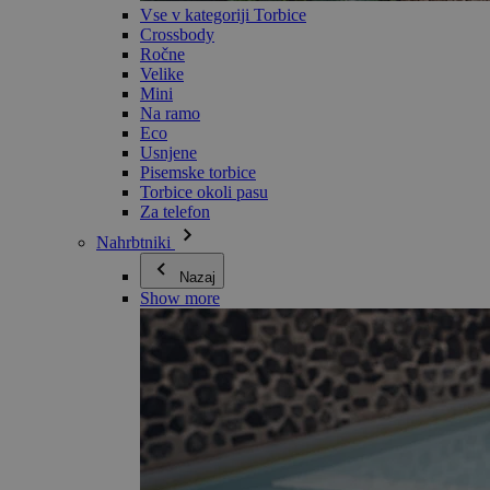
Vse v kategoriji Torbice
Crossbody
Ročne
Velike
Mini
Na ramo
Eco
Usnjene
Pisemske torbice
Torbice okoli pasu
Za telefon
Nahrbtniki
Nazaj
Show more