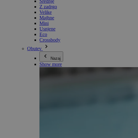
Srednje
Z zadrgo
Velike
Majhne
Mini
Usnjene
Eco
Crossbody
Obutev
Nazaj
Show more