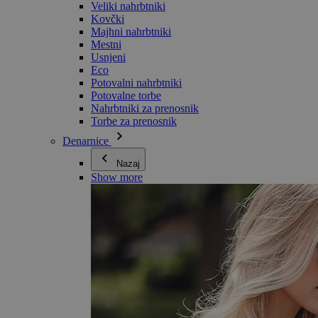
Veliki nahrbtniki
Kovčki
Majhni nahrbtniki
Mestni
Usnjeni
Eco
Potovalni nahrbtniki
Potovalne torbe
Nahrbtniki za prenosnik
Torbe za prenosnik
Denarnice
Nazaj
Show more