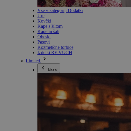
Vse v kategoriji Dodatki
Ure
Kovčki
Kape s šiltom
Kape in šali
Obeski
Pasovi
Kozmetične torbice
Izdelki RE:VUCH
Limited
Nazaj