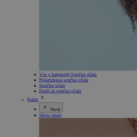
Vse v kategoriji Sončna očala
Polarizirana sončna očala
Sončna očala
Etuiji za sončna očala
Nakit
Nazaj
Show more