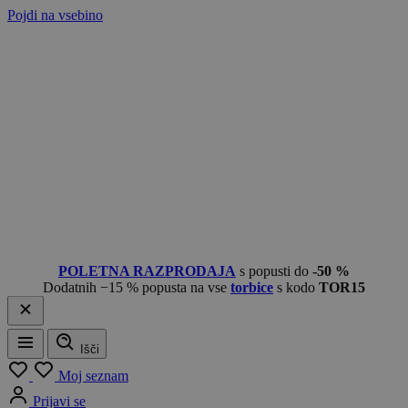
Pojdi na vsebino
POLETNA RAZPRODAJA
s popusti do
-50 %
Dodatnih −15 % popusta na vse
torbice
s kodo
TOR15
Išči
Meni
Moj seznam
Prijavi se