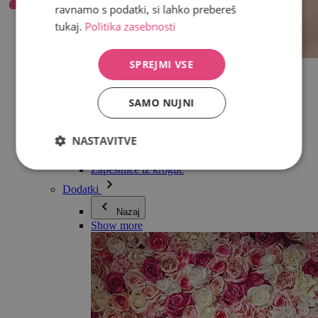
ravnamo s podatki, si lahko prebereš
tukaj.
Politika zasebnosti
SPREJMI VSE
Vse v kategoriji Nakit
Uhani
Zapestnice
SAMO NUJNI
Ogrlice
Kolekcija Adéle Pečlové
Srebro
NASTAVITVE
Nakit za pare
Ure
Zapestnice iz kroglic
Dodatki
Nazaj
Show more