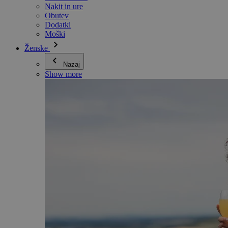
Nakit in ure
Obutev
Dodatki
Moški
Ženske
Nazaj
Show more