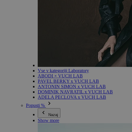
Vse v kategoriji Laboratory
ABODI × VUCH LAB
PAVEL BERKY x VUCH LAB
ANTONIN SIMON x VUCH LAB
DOMINIK NAVRATIL x VUCH LAB
ADELA PECLOVA x VUCH LAB
Popusti %
Nazaj
Show more