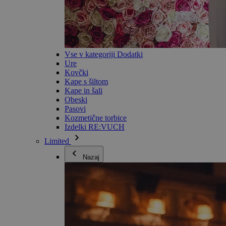
Vse v kategoriji Dodatki
Ure
Kovčki
Kape s šiltom
Kape in šali
Obeski
Pasovi
Kozmetične torbice
Izdelki RE:VUCH
Limited
Nazaj