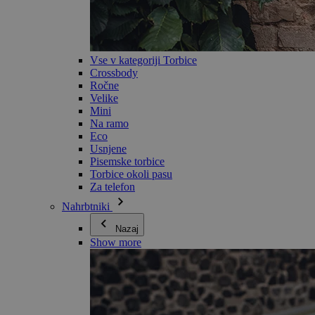
Vse v kategoriji Torbice
Crossbody
Ročne
Velike
Mini
Na ramo
Eco
Usnjene
Pisemske torbice
Torbice okoli pasu
Za telefon
Nahrbtniki
Nazaj
Show more