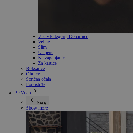
Vse v kategoriji Denarnice
Velike
Slim
Usnjene
Na zapenjanje
Za kartice
Boksarice
Obutev
Sončna očala
Popusti %
Be Vuch
Nazaj
Show more