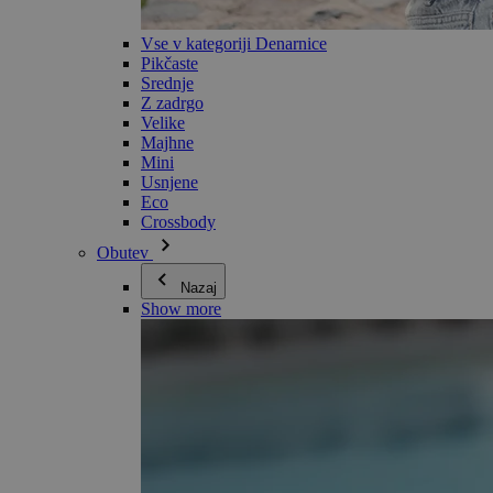
Vse v kategoriji Denarnice
Pikčaste
Srednje
Z zadrgo
Velike
Majhne
Mini
Usnjene
Eco
Crossbody
Obutev
Nazaj
Show more