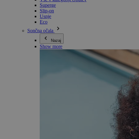
Superge
Slip-on
Usnje
Eco
Sončna očala
Nazaj
Show more