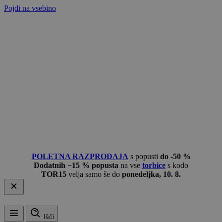
Pojdi na vsebino
POLETNA RAZPRODAJA
s popusti
do -50 %
Dodatnih −15 % popusta
na vse
torbice
s kodo
TOR15
velja samo še do
ponedeljka, 10. 8.
Išči