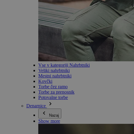
Vse v kategoriji Nahrbtniki
Veliki nahrbtniki
Mestni nahrbtniki
Kovčki
Torbe čez ramo
Torbe za prenosnik
Potovalne torbe
Denarnice
Nazaj
Show more