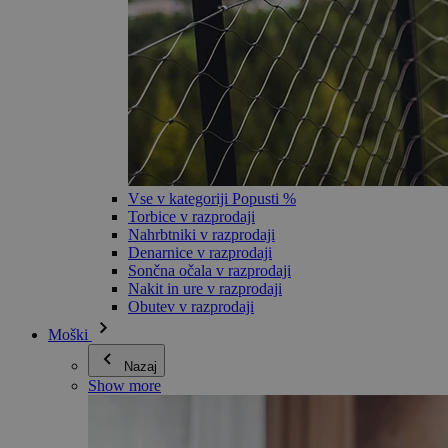
Vse v kategoriji Popusti %
Torbice v razprodaji
Nahrbtniki v razprodaji
Denarnice v razprodaji
Sončna očala v razprodaji
Nakit in ure v razprodaji
Obutev v razprodaji
Moški
Nazaj
Show more