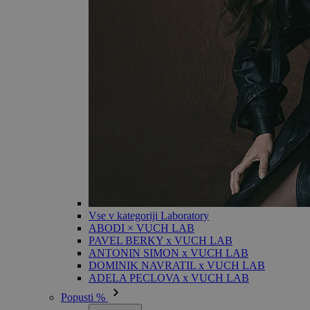
Vse v kategoriji Laboratory
ABODI × VUCH LAB
PAVEL BERKY x VUCH LAB
ANTONIN SIMON x VUCH LAB
DOMINIK NAVRATIL x VUCH LAB
ADELA PECLOVA x VUCH LAB
Popusti %