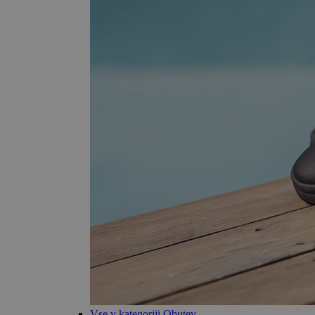
Vse v kategoriji Obutev