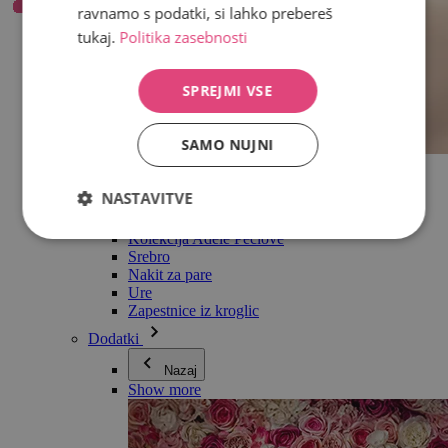
ravnamo s podatki, si lahko prebereš
tukaj.
Politika zasebnosti
SPREJMI VSE
SAMO NUJNI
Vse v kategoriji Nakit
Uhani
NASTAVITVE
Zapestnice
Ogrlice
Kolekcija Adéle Pečlové
Srebro
Nakit za pare
Ure
Zapestnice iz kroglic
Dodatki
Nazaj
Show more