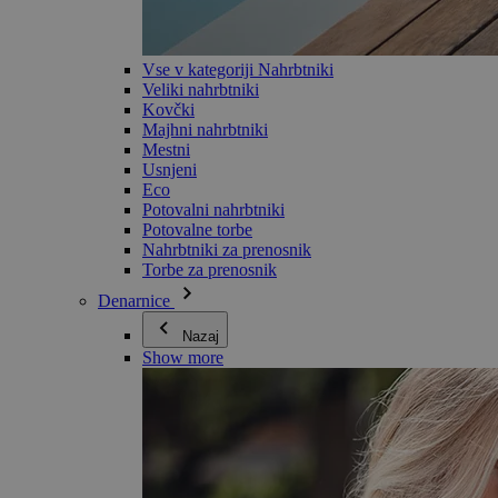
Vse v kategoriji Nahrbtniki
Veliki nahrbtniki
Kovčki
Majhni nahrbtniki
Mestni
Usnjeni
Eco
Potovalni nahrbtniki
Potovalne torbe
Nahrbtniki za prenosnik
Torbe za prenosnik
Denarnice
Nazaj
Show more