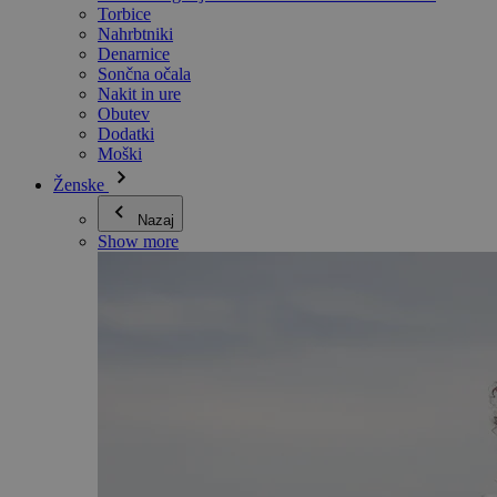
Torbice
Nahrbtniki
Denarnice
Sončna očala
Nakit in ure
Obutev
Dodatki
Moški
Ženske
Nazaj
Show more