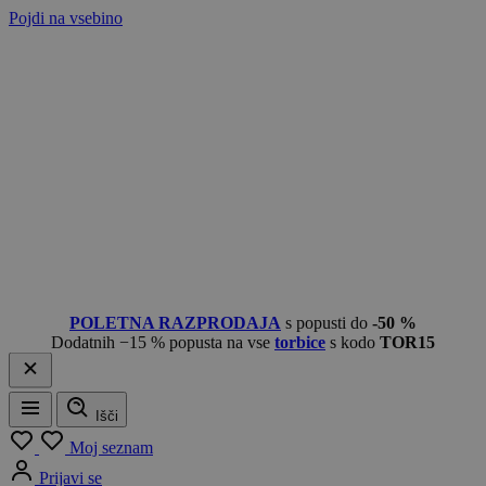
Pojdi na vsebino
POLETNA RAZPRODAJA
s popusti do
-50 %
Dodatnih −15 % popusta na vse
torbice
s kodo
TOR15
Išči
Meni
Moj seznam
Prijavi se