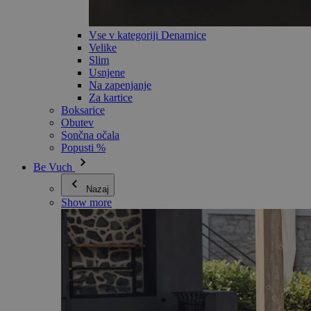
Vse v kategoriji Denarnice
Velike
Slim
Usnjene
Na zapenjanje
Za kartice
Boksarice
Obutev
Sončna očala
Popusti %
Be Vuch
Nazaj
Show more