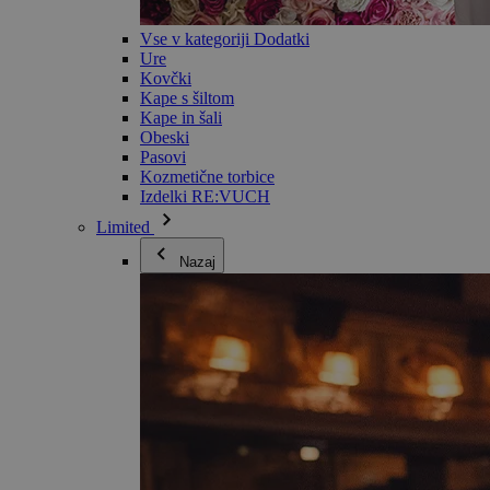
Vse v kategoriji Dodatki
Ure
Kovčki
Kape s šiltom
Kape in šali
Obeski
Pasovi
Kozmetične torbice
Izdelki RE:VUCH
Limited
Nazaj