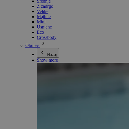
Srednje
Z zadrgo
Velike
Majhne
Mini
Usnjene
Eco
Crossbody
Obutev
Nazaj
Show more