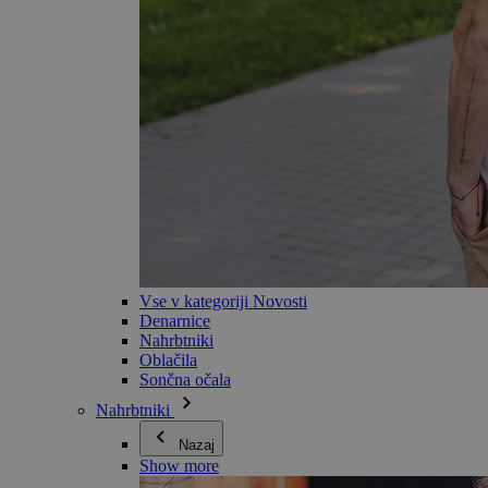
Vse v kategoriji Novosti
Denarnice
Nahrbtniki
Oblačila
Sončna očala
Nahrbtniki
Nazaj
Show more