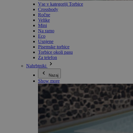
Vse v kategoriji Torbice
Crossbody
Ročne
Velike
Mini
Na ramo
Eco
Usnjene
Pisemske torbice
Torbice okoli pasu
Za telefon
Nahrbtniki
Nazaj
Show more