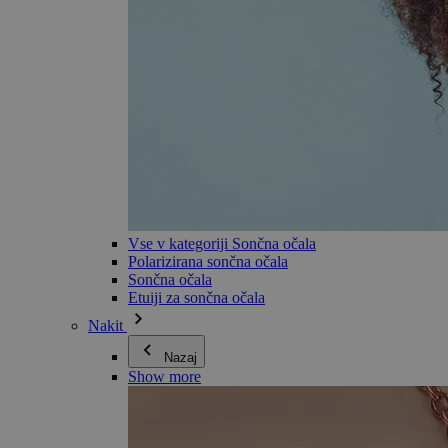
Vse v kategoriji Sončna očala
Polarizirana sončna očala
Sončna očala
Etuiji za sončna očala
Nakit
Nazaj
Show more