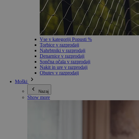
Vse v kategoriji Popusti %
Torbice v razprodaji
Nahrbtniki v razprodaji
Denarnice v razprodaji
Sončna očala v razprodaji
Nakit in ure v razprodaji
Obutev v razprodaji
Moški
Nazaj
Show more