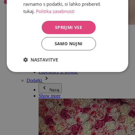
ravnamo s podatki, si lahko prebereš
tukaj.
Politika zasebnosti
SPREJMI VSE
Vse v kategoriji Nakit
Uhani
Zapestnice
SAMO NUJNI
Ogrlice
Kolekcija Adéle Pečlové
Srebro
NASTAVITVE
Nakit za pare
Ure
Zapestnice iz kroglic
Dodatki
Nazaj
Show more