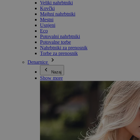
Veliki nahrbtniki
Kovčki
Majhni nahrbtniki
Mestni
Usnjeni
Eco
Potovalni nahrbtniki
Potovalne torbe
Nahrbtniki za prenosnik
Torbe za prenosnik
Denarnice
Nazaj
Show more