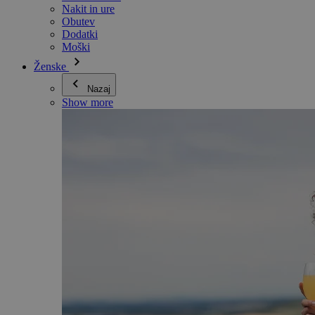
Nakit in ure
Obutev
Dodatki
Moški
Ženske
Nazaj
Show more