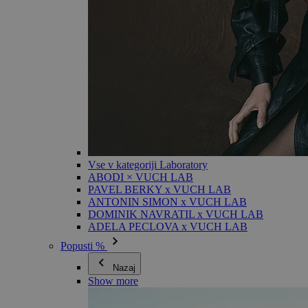
Vse v kategoriji Laboratory
ABODI × VUCH LAB
PAVEL BERKY x VUCH LAB
ANTONIN SIMON x VUCH LAB
DOMINIK NAVRATIL x VUCH LAB
ADELA PECLOVA x VUCH LAB
Popusti %
Nazaj
Show more