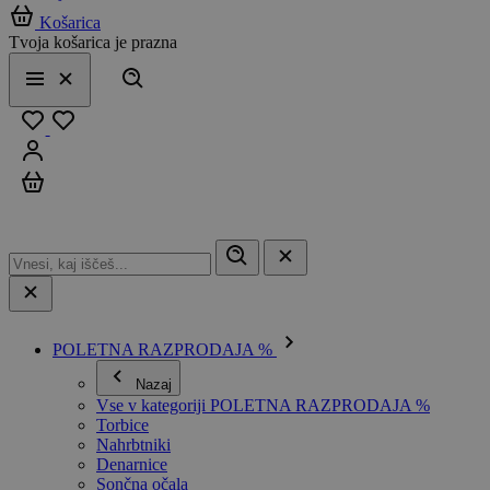
Košarica
Tvoja košarica je prazna
Išči
Meni
Zapri
Priljubljeno
Prijavi se
Košarica
POLETNA RAZPRODAJA %
Nazaj
Vse v kategoriji POLETNA RAZPRODAJA %
Torbice
Nahrbtniki
Denarnice
Sončna očala