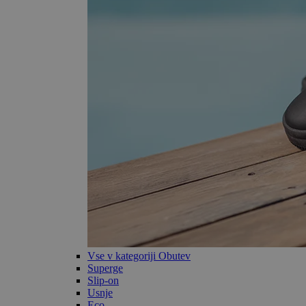
Vse v kategoriji Obutev
Superge
Slip-on
Usnje
Eco