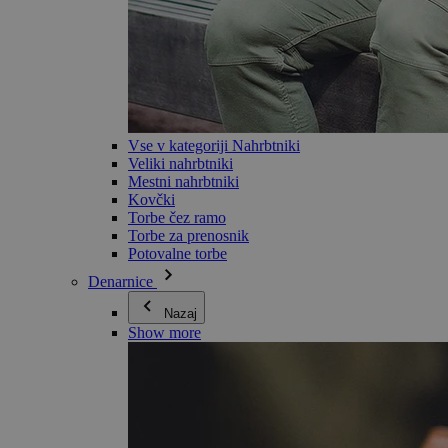
Vse v kategoriji Nahrbtniki
Veliki nahrbtniki
Mestni nahrbtniki
Kovčki
Torbe čez ramo
Torbe za prenosnik
Potovalne torbe
Denarnice
Nazaj
Show more