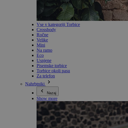
Vse v kategoriji Torbice
Crossbody
Ročne
Velike
Mini
Na ramo
Eco
Usnjene
Pisemske torbice
Torbice okoli pasu
Za telefon
Nahrbtniki
Nazaj
Show more