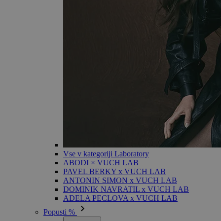
Vse v kategoriji Laboratory
ABODI × VUCH LAB
PAVEL BERKY x VUCH LAB
ANTONIN SIMON x VUCH LAB
DOMINIK NAVRATIL x VUCH LAB
ADELA PECLOVA x VUCH LAB
Popusti %