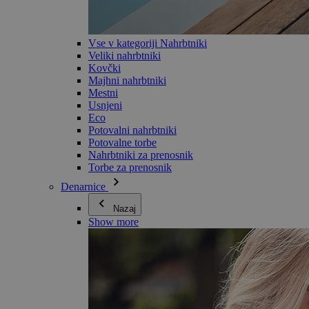
Vse v kategoriji Nahrbtniki
Veliki nahrbtniki
Kovčki
Majhni nahrbtniki
Mestni
Usnjeni
Eco
Potovalni nahrbtniki
Potovalne torbe
Nahrbtniki za prenosnik
Torbe za prenosnik
Denarnice
Nazaj
Show more