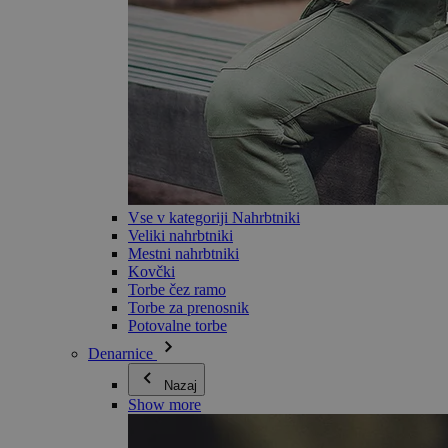
Vse v kategoriji Nahrbtniki
Veliki nahrbtniki
Mestni nahrbtniki
Kovčki
Torbe čez ramo
Torbe za prenosnik
Potovalne torbe
Denarnice
Nazaj
Show more