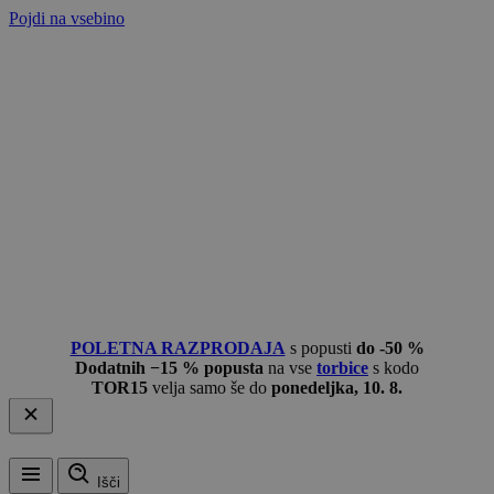
Pojdi na vsebino
POLETNA RAZPRODAJA
s popusti
do -50 %
Dodatnih −15 % popusta
na vse
torbice
s kodo
TOR15
velja samo še do
ponedeljka, 10. 8.
Išči