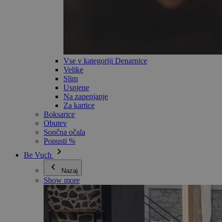
Vse v kategoriji Denarnice
Velike
Slim
Usnjene
Na zapenjanje
Za kartice
Boksarice
Obutev
Sončna očala
Popusti %
Be Vuch
Nazaj
Show more