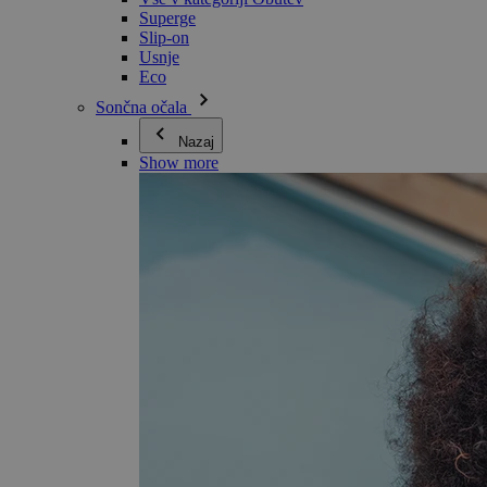
Superge
Slip-on
Usnje
Eco
Sončna očala
Nazaj
Show more