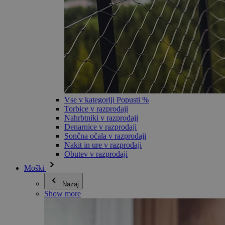
Vse v kategoriji Popusti %
Torbice v razprodaji
Nahrbtniki v razprodaji
Denarnice v razprodaji
Sončna očala v razprodaji
Nakit in ure v razprodaji
Obutev v razprodaji
Moški
Nazaj
Show more