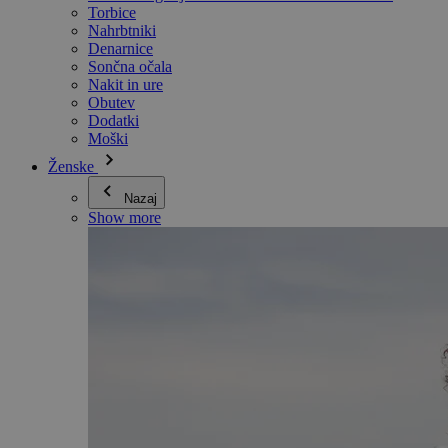
Torbice
Nahrbtniki
Denarnice
Sončna očala
Nakit in ure
Obutev
Dodatki
Moški
Ženske
Nazaj
Show more