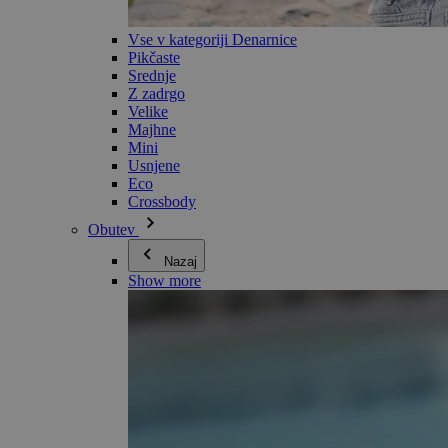
Vse v kategoriji Denarnice
Pikčaste
Srednje
Z zadrgo
Velike
Majhne
Mini
Usnjene
Eco
Crossbody
Obutev
Nazaj
Show more