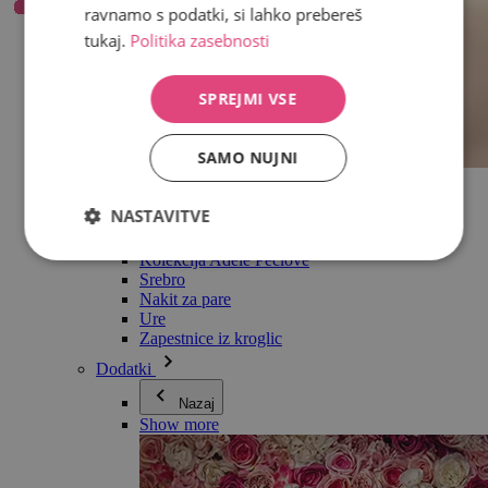
ravnamo s podatki, si lahko prebereš
tukaj.
Politika zasebnosti
SPREJMI VSE
SAMO NUJNI
Vse v kategoriji Nakit
Uhani
NASTAVITVE
Zapestnice
Ogrlice
Kolekcija Adéle Pečlové
Srebro
Nakit za pare
Ure
Zapestnice iz kroglic
Dodatki
Nazaj
Show more