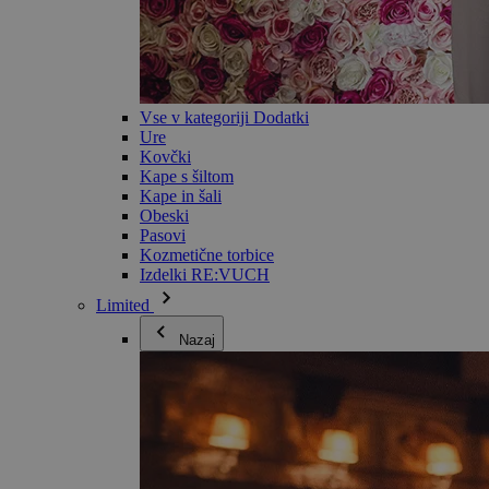
Vse v kategoriji Dodatki
Ure
Kovčki
Kape s šiltom
Kape in šali
Obeski
Pasovi
Kozmetične torbice
Izdelki RE:VUCH
Limited
Nazaj