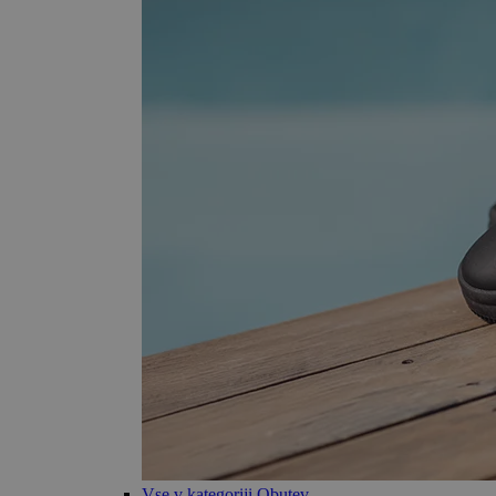
Vse v kategoriji Obutev