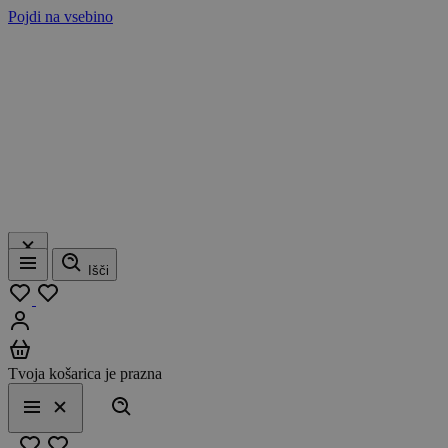
Pojdi na vsebino
Išči
Meni
Moj seznam
Prijavi se
Košarica
Tvoja košarica je prazna
Išči
Meni
Zapri
Priljubljeno