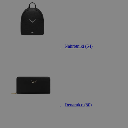
Nahrbtniki
(54)
Denarnice
(50)