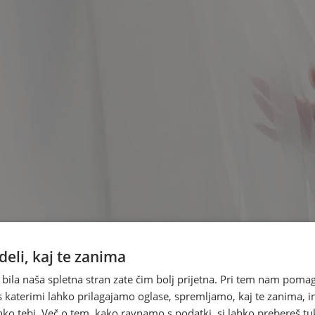
eli, kaj te zanima
 bila naša spletna stran zate čim bolj prijetna. Pri tem nam pomag
s katerimi lahko prilagajamo oglase, spremljamo, kaj te zanima, i
ko tebi. Več o tem, kako ravnamo s podatki, si lahko prebereš tu