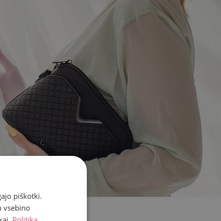
ajo piškotki.
n vsebino
kaj.
Politika