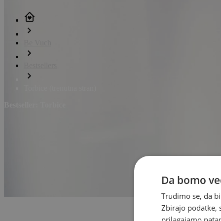
Be Vuch
Bestsellers
Torbice
(trenutna stran)
Bestseller: Torbice
Da bomo ved
Trudimo se, da bi
Zbirajo podatke, 
prilagajamo natan