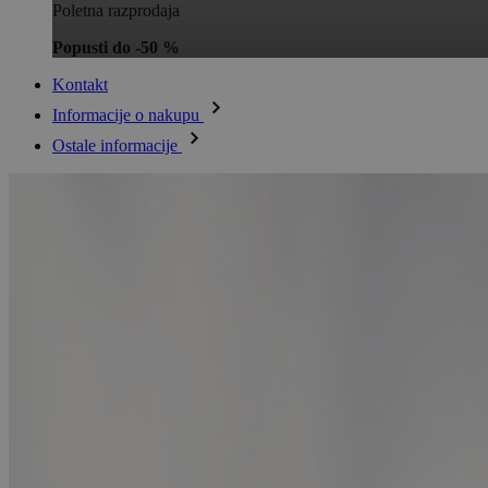
Poletna razprodaja
Popusti do -50 %
Kontakt
Informacije o nakupu
Ostale informacije