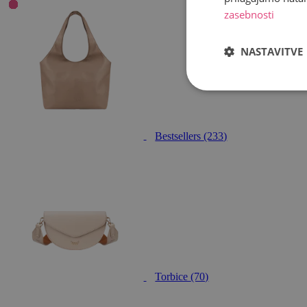
zasebnosti
NASTAVITVE
Bestsellers
(233)
Torbice
(70)