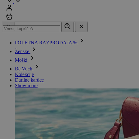
Prijavi se
Košarica
POLETNA RAZPRODAJA %
Ženske
Moški
Be Vuch
Kolekcije
Darilne kartice
Show more